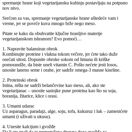
spremanje hrane koji vegetarijansku kuhinju postavljaju na potpuno
nov nivo.
Srećom za vas, spremanje vegetarijanske hrane uštedeće vam i
vreme, jer se povrće kuva mnogo brže nego meso.
Pitate se kako da obuhvatite ključne hranljive materije
vegetarijanskom ishranom? Evo pomoći…
1. Napravite balansiran obrok
Kombinujte proteine i vlakna tokom večere, jer ćete tako duže
osećati sitost. Dopunite obroke sokom od limuna ili kriške
pomorandže, da biste uneli vitamin C. Pošto nećete jesti losos,
unosite laneno seme i orahe, jer sadrže omega-3 masne kiseline.
2. Proteinski obrok
Istina, ništa ne sadrži belančevine kao meso, ali, ako ste
vegetarijanac – unosite sastojke pune proteina kao što su soja,
boranija, žitarice, klice i orasi.
3. Umami udarac
Uz asparagus, paradajz, alge, soju, tofu, kukuruz i luk – zamenićete
umami (i uživati u ukusu).
4. Unesite kalcijum i gvožđe
Da li ste znali da je preporučena dnevna doza gvožđa za