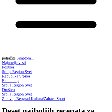
potražite
Simptom...
Najnovije vesti
Politika
Srbija
Region
Svet
Republika Srpska
Ekonomija
Srbija
Region
Svet
Društvo
Srbija
Region
Svet
Zdravlje
Beograd
Kultura/Zabava
Sport
Deset najboljih recepata za