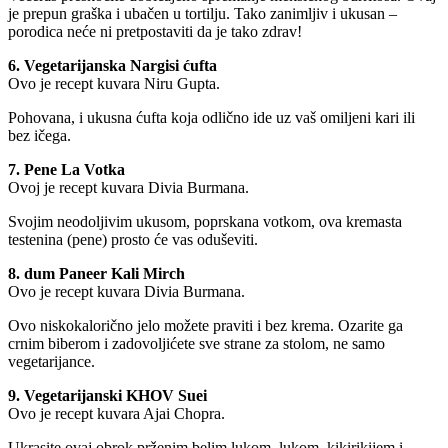
je prepun graška i ubačen u tortilju. Tako zanimljiv i ukusan –
porodica neće ni pretpostaviti da je tako zdrav!
6. Vegetarijanska Nargisi ćufta
Ovo je recept kuvara Niru Gupta.
Pohovana, i ukusna ćufta koja odlično ide uz vaš omiljeni kari ili
bez ičega.
7. Pene La Votka
Ovoj je recept kuvara Divia Burmana.
Svojim neodoljivim ukusom, poprskana votkom, ova kremasta
testenina (pene) prosto će vas oduševiti.
8. dum Paneer Kali Mirch
Ovo je recept kuvara Divia Burmana.
Ovo niskokalorično jelo možete praviti i bez krema. Ozarite ga
crnim biberom i zadovoljićete sve strane za stolom, ne samo
vegetarijance.
9. Vegetarijanski KHOV Suei
Ovo je recept kuvara Ajai Chopra.
Ukrasite ovaj obrok prženim belim lukom, lukom, kikirikijem i