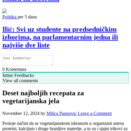
Politika
pre 5 dana
Ilić: Svi uz studente na predsedničkim
izborima, na parlamentarnim jedna ili
najviše dve liste
0
Komentara
Inline Feedbacks
View all comments
Deset najboljih recepata za
vegetarijanska jela
November 12, 2024
by
Milica Paunovic
Leave a Comment
Postoje načini da se vegetarijanskom ishranom u organizam unesu
proteini, kalcijum i druge hranljive materije, a tu su i sjajni trikovi za