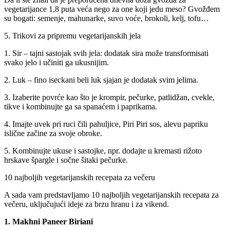
vegetarijance 1,8 puta veća nego za one koji jedu meso? Gvožđem
su bogati: semenje, mahunarke, suvo voće, brokoli, kelj, tofu…
5. Trikovi za pripremu vegetarijanskih jela
1. Sir – tajni sastojak svih jela: dodatak sira može transformisati
svako jelo i učiniti ga ukusnijim.
2. Luk – fino iseckani beli luk sjajan je dodatak svim jelima.
3. Izaberite povrće kao što je krompir, pečurke, patlidžan, cvekle,
tikve i kombinujte ga sa spanaćem i paprikama.
4. Imajte uvek pri ruci čili pahuljice, Piri Piri sos, alevu papriku
islične začine za svoje obroke.
5. Kombinujte ukuse i sastojke, npr. dodajte u kremasti rižoto
hrskave špargle i sočne šitaki pečurke.
10 najboljih vegetarijanskih recepata za večeru
A sada vam predstavljamo 10 najboljih vegetarijanskih recepata za
večeru, uključujući ideje za brzu hranu i za vikend.
1. Makhni Paneer Biriani