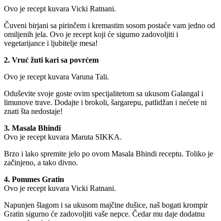
Ovo je recept kuvara Vicki Ratnani.
Čuveni birjani sa pirinčem i kremastim sosom postaće vam jedno od
omiljenih jela. Ovo je recept koji će sigurno zadovoljiti i
vegetarijance i ljubitelje mesa!
2. Vruć žuti kari sa povrćem
Ovo je recept kuvara Varuna Tali.
Oduševite svoje goste ovim specijalitetom sa ukusom Galangal i
limunove trave. Dodajte i brokoli, šargarepu, patlidžan i nećete ni
znati šta nedostaje!
3. Masala Bhindi
Ovo je recept kuvara Maruta SIKKA.
Brzo i lako spremite jelo po ovom Masala Bhindi receptu. Toliko je
začinjeno, a tako divno.
4. Pommes Gratin
Ovo je recept kuvara Vicki Ratnani.
Napunjen šlagom i sa ukusom majčine dušice, naš bogati krompir
Gratin sigurno će zadovoljiti vaše nepce. Čedar mu daje dodatnu