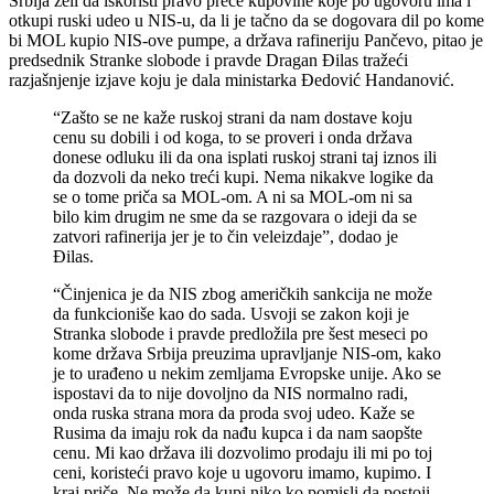
Srbija želi da iskoristi pravo preče kupovine koje po ugovoru ima i
otkupi ruski udeo u NIS-u, da li je tačno da se dogovara dil po kome
bi MOL kupio NIS-ove pumpe, a država rafineriju Pančevo, pitao je
predsednik Stranke slobode i pravde Dragan Đilas tražeći
razjašnjenje izjave koju je dala ministarka Đedović Handanović.
“Zašto se ne kaže ruskoj strani da nam dostave koju
cenu su dobili i od koga, to se proveri i onda država
donese odluku ili da ona isplati ruskoj strani taj iznos ili
da dozvoli da neko treći kupi. Nema nikakve logike da
se o tome priča sa MOL-om. A ni sa MOL-om ni sa
bilo kim drugim ne sme da se razgovara o ideji da se
zatvori rafinerija jer je to čin veleizdaje”, dodao je
Đilas.
“Činjenica je da NIS zbog američkih sankcija ne može
da funkcioniše kao do sada. Usvoji se zakon koji je
Stranka slobode i pravde predložila pre šest meseci po
kome država Srbija preuzima upravljanje NIS-om, kako
je to urađeno u nekim zemljama Evropske unije. Ako se
ispostavi da to nije dovoljno da NIS normalno radi,
onda ruska strana mora da proda svoj udeo. Kaže se
Rusima da imaju rok da nađu kupca i da nam saopšte
cenu. Mi kao država ili dozvolimo prodaju ili mi po toj
ceni, koristeći pravo koje u ugovoru imamo, kupimo. I
kraj priče. Ne može da kupi niko ko pomisli da postoji