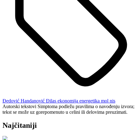
Đedović Handanović
Đilas
ekonomija
energetika
mol
nis
Autorski tekstovi Simptoma podležu pravilima o navođenju izvora;
tekst se može uz gorepomenuto u celini ili delovima preuzimati.
Najčitaniji