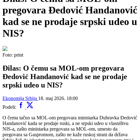
pregovara Đedović Handanović
kad se ne prodaje srpski udeo u
NIS?
Foto: print
Đilas: O čemu sa MOL-om pregovara
Đedović Handanović kad se ne prodaje
srpski udeo u NIS?
Ekonomija
Srbija
18. maj 2026. 18:00
Podeli:
O čemu tačno sa MOL-om pregovara ministarka Dubravka Đedović
Handanović kada se prodaje ruski, a ne srpski udeo u vlasništvu
NIS-a, zašto ministarka pregovara sa MOL-om, umesto da
pregovara sa Gaspromom, zašto ne kaže ruskoj strani da država