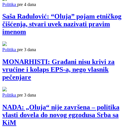
Politika
pre 4 dana
Saša Radulović: “Oluja” pojam etničkog
čišćenja, stvari uvek nazivati pravim
imenom
Politika
pre 3 dana
MONARHISTI: Građani nisu krivi za
vrućine i kolaps EPS-a, nego vlasnik
pečenjare
Politika
pre 3 dana
NADA: „Oluja“ nije završena – politika
vlasti dovela do novog egzodusa Srba sa
KiM