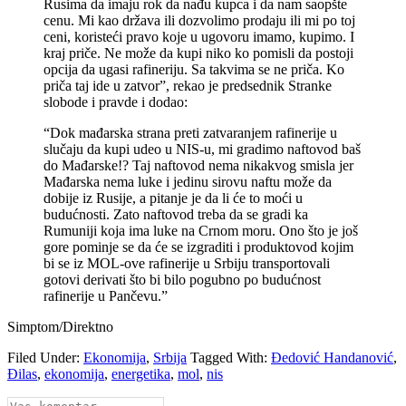
Rusima da imaju rok da nađu kupca i da nam saopšte
cenu. Mi kao država ili dozvolimo prodaju ili mi po toj
ceni, koristeći pravo koje u ugovoru imamo, kupimo. I
kraj priče. Ne može da kupi niko ko pomisli da postoji
opcija da ugasi rafineriju. Sa takvima se ne priča. Ko
priča taj ide u zatvor”, rekao je predsednik Stranke
slobode i pravde i dodao:
“Dok mađarska strana preti zatvaranjem rafinerije u
slučaju da kupi udeo u NIS-u, mi gradimo naftovod baš
do Mađarske!? Taj naftovod nema nikakvog smisla jer
Mađarska nema luke i jedinu sirovu naftu može da
dobije iz Rusije, a pitanje je da li će to moći u
budućnosti. Zato naftovod treba da se gradi ka
Rumuniji koja ima luke na Crnom moru. Ono što je još
gore pominje se da će se izgraditi i produktovod kojim
bi se iz MOL-ove rafinerije u Srbiju transportovali
gotovi derivati što bi bilo pogubno po budućnost
rafinerije u Pančevu.”
Simptom/Direktno
Filed Under:
Ekonomija
,
Srbija
Tagged With:
Đedović Handanović
,
Đilas
,
ekonomija
,
energetika
,
mol
,
nis