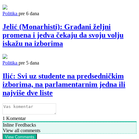
Politika
pre 6 dana
Jelić (Monarhisti): Građani željni
promena i jedva čekaju da svoju volju
iskažu na izborima
Politika
pre 5 dana
Ilić: Svi uz studente na predsedničkim
izborima, na parlamentarnim jedna ili
najviše dve liste
1
Komentar
Inline Feedbacks
View all comments
View Comments