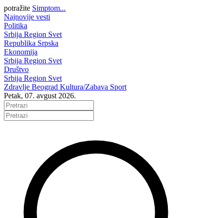
potražite
Simptom...
Najnovije vesti
Politika
Srbija
Region
Svet
Republika Srpska
Ekonomija
Srbija
Region
Svet
Društvo
Srbija
Region
Svet
Zdravlje
Beograd
Kultura/Zabava
Sport
Petak, 07. avgust 2026.