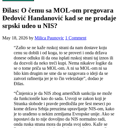
Đilas: O čemu sa MOL-om pregovara
Đedović Handanović kad se ne prodaje
srpski udeo u NIS?
May 18, 2026
by
Milica Paunovic
1 Comment
“Zašto se ne kaže ruskoj strani da nam dostave koju
cenu su dobili i od koga, to se proveri i onda država
donese odluku ili da ona isplati ruskoj strani taj iznos ili
da dozvoli da neko treći kupi. Nema nikakve logike da
se o tome priča sa MOL-om. A ni sa MOL-om ni sa
bilo kim drugim ne sme da se razgovara o ideji da se
zatvori rafinerija jer je to čin veleizdaje”, dodao je
Đilas.
“Činjenica je da NIS zbog američkih sankcija ne može
da funkcioniše kao do sada. Usvoji se zakon koji je
Stranka slobode i pravde predložila pre šest meseci po
kome država Srbija preuzima upravljanje NIS-om, kako
je to urađeno u nekim zemljama Evropske unije. Ako se
ispostavi da to nije dovoljno da NIS normalno radi,
onda ruska strana mora da proda svoj udeo. Kaže se