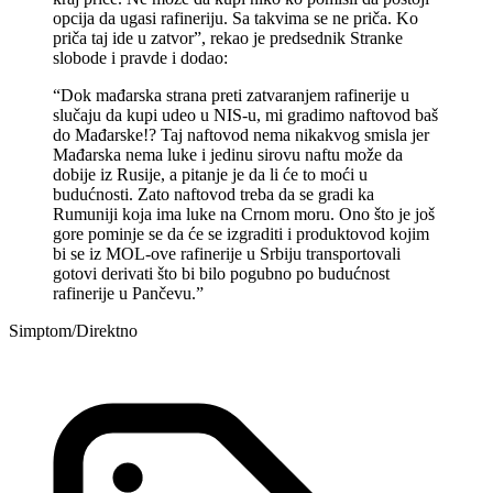
opcija da ugasi rafineriju. Sa takvima se ne priča. Ko
priča taj ide u zatvor”, rekao je predsednik Stranke
slobode i pravde i dodao:
“Dok mađarska strana preti zatvaranjem rafinerije u
slučaju da kupi udeo u NIS-u, mi gradimo naftovod baš
do Mađarske!? Taj naftovod nema nikakvog smisla jer
Mađarska nema luke i jedinu sirovu naftu može da
dobije iz Rusije, a pitanje je da li će to moći u
budućnosti. Zato naftovod treba da se gradi ka
Rumuniji koja ima luke na Crnom moru. Ono što je još
gore pominje se da će se izgraditi i produktovod kojim
bi se iz MOL-ove rafinerije u Srbiju transportovali
gotovi derivati što bi bilo pogubno po budućnost
rafinerije u Pančevu.”
Simptom/Direktno