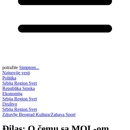
potražite
Simptom...
Najnovije vesti
Politika
Srbija
Region
Svet
Republika Srpska
Ekonomija
Srbija
Region
Svet
Društvo
Srbija
Region
Svet
Zdravlje
Beograd
Kultura/Zabava
Sport
Đilas: O čemu sa MOL-om