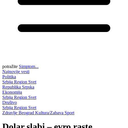
potražite
Simptom...
Najnovije vesti
Politika
Srbija
Region
Svet
Republika Srpska
Ekonomija
Srbija
Region
Svet
Društvo
Srbija
Region
Svet
Zdravlje
Beograd
Kultura/Zabava
Sport
Dolar slabi – evro raste