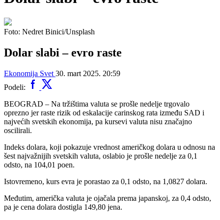
Foto: Nedret Binici/Unsplash
Dolar slabi – evro raste
Ekonomija
Svet
30. mart 2025. 20:59
Podeli:
BEOGRAD – Na tržištima valuta se prošle nedelje trgovalo
oprezno jer raste rizik od eskalacije carinskog rata između SAD i
najvećih svetskih ekonomija, pa kursevi valuta nisu značajno
oscilirali.
Indeks dolara, koji pokazuje vrednost američkog dolara u odnosu na
šest najvažnijih svetskih valuta, oslabio je prošle nedelje za 0,1
odsto, na 104,01 poen.
Istovremeno, kurs evra je porastao za 0,1 odsto, na 1,0827 dolara.
Međutim, američka valuta je ojačala prema japanskoj, za 0,4 odsto,
pa je cena dolara dostigla 149,80 jena.