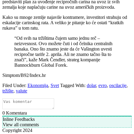
predstaviti plan za uvođenje recipročnih carina na uvoz iz svih
zemalja koje naplaćuju carine na uvoz američkih proizvoda.
Kako su mnoge zemlje najavile kontramere, investitori strahuju od
eskalacije carinskog rata. A veliko je pitanje ko će ostati “kratkih
rukava” u tom ratu.
“Od svih na tržištima čujem samo jednu reč –
neizvesnost. Ovo možete čuti i od čelnika centralnih
banaka. Ono što znamo jeste da će Vašington uvesti
recipročne tarife 2. aprila. Ali ne znamo tačno šta to
znači”, kaže Mark Čendler, strateg kompanije
Bannockburn Global Forek.
Simptom/B92/Index.hr
Filed Under:
Ekonomija
,
Svet
Tagged With:
dolar
,
evro
,
oscilacije
,
tržište
,
valute
0
Komentara
Inline Feedbacks
View all comments
Copyright 2024