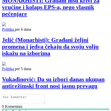
MONARHISTI: Građani nisu krivi za
vrućine i kolaps EPS-a, nego vlasnik
pečenjare
Politika
pre 6 dana
Jelić (Monarhisti): Građani željni
promena i jedva čekaju da svoju volju
iskažu na izborima
Politika
pre 5 dana
Vukadinović: Da su izbori danas ukupan
antirežimski front nosi jasnu prevagu
0
Komentara