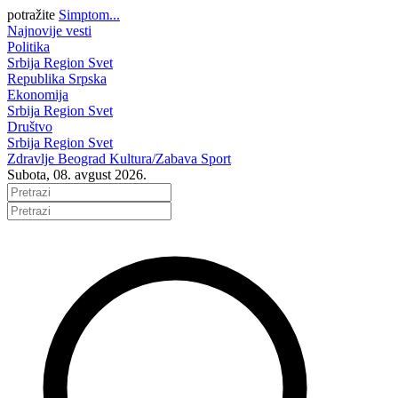
potražite
Simptom...
Najnovije vesti
Politika
Srbija
Region
Svet
Republika Srpska
Ekonomija
Srbija
Region
Svet
Društvo
Srbija
Region
Svet
Zdravlje
Beograd
Kultura/Zabava
Sport
Subota, 08. avgust 2026.