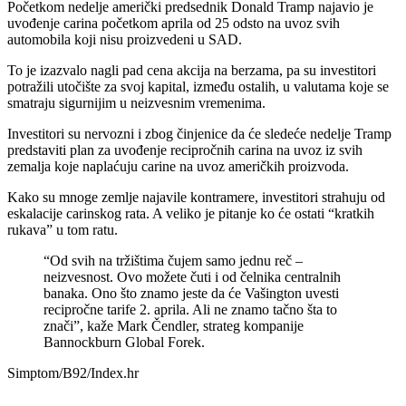
Početkom nedelje američki predsednik Donald Tramp najavio je
uvođenje carina početkom aprila od 25 odsto na uvoz svih
automobila koji nisu proizvedeni u SAD.
To je izazvalo nagli pad cena akcija na berzama, pa su investitori
potražili utočište za svoj kapital, između ostalih, u valutama koje se
smatraju sigurnijim u neizvesnim vremenima.
Investitori su nervozni i zbog činjenice da će sledeće nedelje Tramp
predstaviti plan za uvođenje recipročnih carina na uvoz iz svih
zemalja koje naplaćuju carine na uvoz američkih proizvoda.
Kako su mnoge zemlje najavile kontramere, investitori strahuju od
eskalacije carinskog rata. A veliko je pitanje ko će ostati “kratkih
rukava” u tom ratu.
“Od svih na tržištima čujem samo jednu reč –
neizvesnost. Ovo možete čuti i od čelnika centralnih
banaka. Ono što znamo jeste da će Vašington uvesti
recipročne tarife 2. aprila. Ali ne znamo tačno šta to
znači”, kaže Mark Čendler, strateg kompanije
Bannockburn Global Forek.
Simptom/B92/Index.hr