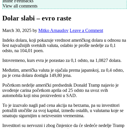
Inline Feedbacks
View all comments
Dolar slabi – evro raste
March 30, 2025
by
Mitko Arnaudov
Leave a Comment
Indeks dolara, koji pokazuje vrednost američkog dolara u odnosu na
šest najvažnijih svetskih valuta, oslabio je prošle nedelje za 0,1
odsto, na 104,01 poen.
Istovremeno, kurs evra je porastao za 0,1 odsto, na 1,0827 dolara.
Međutim, američka valuta je ojačala prema japanskoj, za 0,4 odsto,
pa je cena dolara dostigla 149,80 jena.
Početkom nedelje američki predsednik Donald Tramp najavio je
uvođenje carina početkom aprila od 25 odsto na uvoz svih
automobila koji nisu proizvedeni u SAD.
To je izazvalo nagli pad cena akcija na berzama, pa su investitori
potražili utočište za svoj kapital, između ostalih, u valutama koje se
smatraju sigurnijim u neizvesnim vremenima.
Investitori su nervozni i zbog činjenice da će sledeće nedelje Tramp