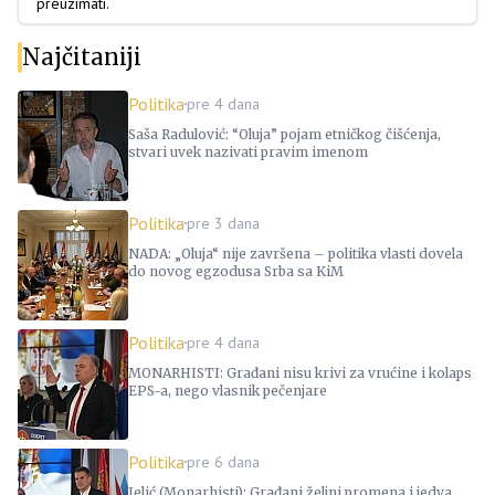
preuzimati.
Najčitaniji
Politika
pre 4 dana
Saša Radulović: “Oluja” pojam etničkog čišćenja,
stvari uvek nazivati pravim imenom
Politika
pre 3 dana
NADA: „Oluja“ nije završena – politika vlasti dovela
do novog egzodusa Srba sa KiM
Politika
pre 4 dana
MONARHISTI: Građani nisu krivi za vrućine i kolaps
EPS-a, nego vlasnik pečenjare
Politika
pre 6 dana
Jelić (Monarhisti): Građani željni promena i jedva