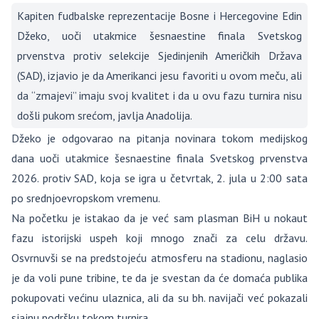
Kapiten fudbalske reprezentacije Bosne i Hercegovine Edin
Džeko, uoči utakmice šesnaestine finala Svetskog
prvenstva protiv selekcije Sjedinjenih Američkih Država
(SAD), izjavio je da Amerikanci jesu favoriti u ovom meču, ali
da “zmajevi” imaju svoj kvalitet i da u ovu fazu turnira nisu
došli pukom srećom, javlja Anadolija.
Džeko je odgovarao na pitanja novinara tokom medijskog
dana uoči utakmice šesnaestine finala Svetskog prvenstva
2026. protiv SAD, koja se igra u četvrtak, 2. jula u 2:00 sata
po srednjoevropskom vremenu.
Na početku je istakao da je već sam plasman BiH u nokaut
fazu istorijski uspeh koji mnogo znači za celu državu.
Osvrnuvši se na predstojeću atmosferu na stadionu, naglasio
je da voli pune tribine, te da je svestan da će domaća publika
pokupovati većinu ulaznica, ali da su bh. navijači već pokazali
sjajnu podršku tokom turnira.