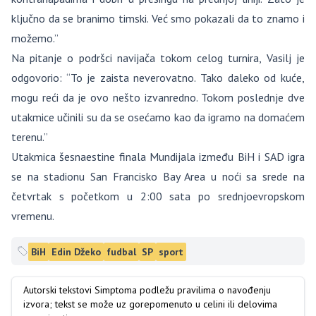
ključno da se branimo timski. Već smo pokazali da to znamo i
možemo.”
Na pitanje o podršci navijača tokom celog turnira, Vasilj je
odgovorio: “To je zaista neverovatno. Tako daleko od kuće,
mogu reći da je ovo nešto izvanredno. Tokom poslednje dve
utakmice učinili su da se osećamo kao da igramo na domaćem
terenu.”
Utakmica šesnaestine finala Mundijala između BiH i SAD igra
se na stadionu San Francisko Bay Area u noći sa srede na
četvrtak s početkom u 2:00 sata po srednjoevropskom
vremenu.
BiH
Edin Džeko
fudbal
SP
sport
Autorski tekstovi Simptoma podležu pravilima o navođenju
izvora; tekst se može uz gorepomenuto u celini ili delovima