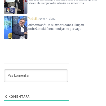
čekaju da svoju volju iskažu na izborima
Politika
pre 4 dana
Vukadinović: Da su izbori danas ukupan
antirežimski front nosi jasnu prevagu
0
KOMENTARA