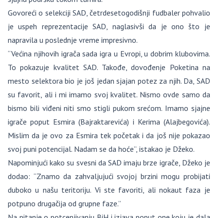
Govoreći o selekciji SAD, četrdesetogodišnji fudbaler pohvalio
je uspeh reprezentacije SAD, naglasivši da je ono što je
napravila u poslednje vreme impresivno.
“Većina njihovih igrača sada igra u Evropi, u dobrim klubovima.
To pokazuje kvalitet SAD. Takođe, dovođenje Poketina na
mesto selektora bio je još jedan sjajan potez za njih. Da, SAD
su favorit, ali i mi imamo svoj kvalitet. Nismo ovde samo da
bismo bili viđeni niti smo stigli pukom srećom. Imamo sjajne
igrače poput Esmira (Bajraktarevića) i Kerima (Alajbegovića).
Mislim da je ovo za Esmira tek početak i da još nije pokazao
svoj puni potencijal. Nadam se da hoće”, istakao je Džeko.
Napominjući kako su svesni da SAD imaju brze igrače, Džeko je
dodao: “Znamo da zahvaljujući svojoj brzini mogu probijati
duboko u našu teritoriju. Vi ste favoriti, ali nokaut faza je
potpuno drugačija od grupne faze.”
Na pitanje o potcenjivanju BiH i izjava poput one koju je dala