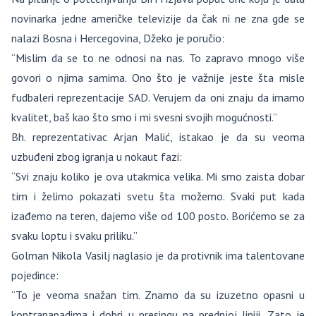
novinarka jedne američke televizije da čak ni ne zna gde se
nalazi Bosna i Hercegovina, Džeko je poručio:
“Mislim da se to ne odnosi na nas. To zapravo mnogo više
govori o njima samima. Ono što je važnije jeste šta misle
fudbaleri reprezentacije SAD. Verujem da oni znaju da imamo
kvalitet, baš kao što smo i mi svesni svojih mogućnosti.”
Bh. reprezentativac Arjan Malić, istakao je da su veoma
uzbuđeni zbog igranja u nokaut fazi:
“Svi znaju koliko je ova utakmica velika. Mi smo zaista dobar
tim i želimo pokazati svetu šta možemo. Svaki put kada
izađemo na teren, dajemo više od 100 posto. Borićemo se za
svaku loptu i svaku priliku.”
Golman Nikola Vasilj naglasio je da protivnik ima talentovane
pojedince:
“To je veoma snažan tim. Znamo da su izuzetno opasni u
kontranapadima i dobri u presingu na prednjoj liniji. Zato je