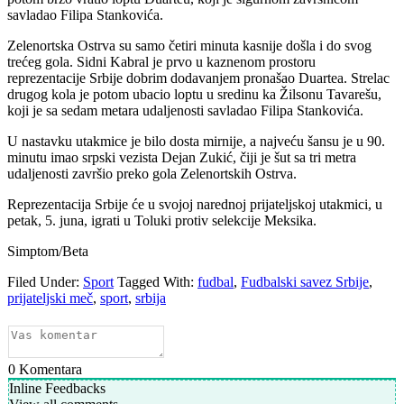
savladao Filipa Stankovića.
Zelenortska Ostrva su samo četiri minuta kasnije došla i do svog
trećeg gola. Sidni Kabral je prvo u kaznenom prostoru
reprezentacije Srbije dobrim dodavanjem pronašao Duartea. Strelac
drugog kola je potom ubacio loptu u sredinu ka Žilsonu Tavarešu,
koji je sa sedam metara udaljenosti savladao Filipa Stankovića.
U nastavku utakmice je bilo dosta mirnije, a najveću šansu je u 90.
minutu imao srpski vezista Dejan Zukić, čiji je šut sa tri metra
udaljenosti završio preko gola Zelenortskih Ostrva.
Reprezentacija Srbije će u svojoj narednoj prijateljskoj utakmici, u
petak, 5. juna, igrati u Toluki protiv selekcije Meksika.
Simptom/Beta
Filed Under:
Sport
Tagged With:
fudbal
,
Fudbalski savez Srbije
,
prijateljski meč
,
sport
,
srbija
0
Komentara
Inline Feedbacks