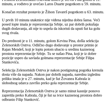
minutu, a vođstvo je uvećao Laros Duarte pogotkom u 59. minutu.
Konačan rezultat postavio je Žilson Tavareš pogotkom u 63. minutu.
U prvih 10 minuta utakmice nije viđena nijedna dobra šansa. Veći
posed lopte imala je reprezentacija Srbije, uz par dobrih pokušaja
dugih dodavanja, ali nije to uspela da iskoristi da uputi šut ka golu
svog rivala.
Do prednosti je u 11. minutu, golom Kevina Pina, došla selekcija
Zelenorskih Ostrva. Odlično dugo dodavanje u prostor primio je
Rajan Mendeš, koji je loptu potom ubacio u sredinu kaznenog
prostora reprezentacije Srbije. Tu se našao Pina, koji je iz dobre
pozicije uspeo da savlada golmana reprezentacije Srbije Filipa
Stankovića.
Selekcija Zelenortskih Ostrva je nakon postignutog pogotka krenula
dosta više da napada. Nakon par dobrih napada, narednu izglednu
priliku imala je u 27. minutu, kad je šut Žovanea Kabrala iz
slobodnog udarca završio preko gola reprezentacije Srbije.
Reprezentacija Zelenortskih Ostrva je samo minut kasnije ponovo
zapretila preko Kabrala, čiji je šut sa ivice kaznenog prostora dobro
odbranio Filip Stanković.