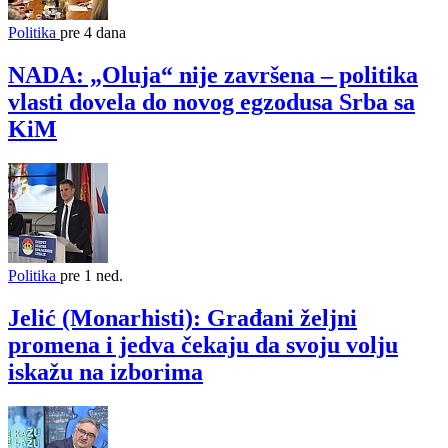
Politika
pre 4 dana
NADA: „Oluja“ nije završena – politika
vlasti dovela do novog egzodusa Srba sa
KiM
Politika
pre 1 ned.
Jelić (Monarhisti): Građani željni
promena i jedva čekaju da svoju volju
iskažu na izborima