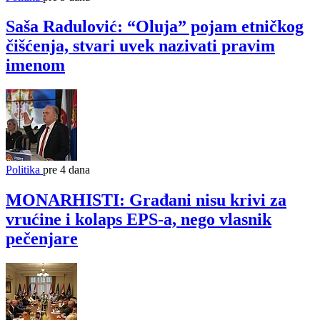
Saša Radulović: “Oluja” pojam etničkog
čišćenja, stvari uvek nazivati pravim
imenom
Politika
pre 4 dana
MONARHISTI: Građani nisu krivi za
vrućine i kolaps EPS-a, nego vlasnik
pečenjare