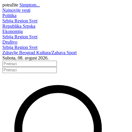
potražite
Simptom...
Najnovije vesti
Politika
Srbija
Region
Svet
Republika Srpska
Ekonomija
Srbija
Region
Svet
Društvo
Srbija
Region
Svet
Zdravlje
Beograd
Kultura/Zabava
Sport
Subota, 08. avgust 2026.