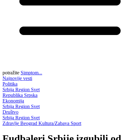
potražite
Simptom...
Najnovije vesti
Politika
Srbija
Region
Svet
Republika Srpska
Ekonomija
Srbija
Region
Svet
Društvo
Srbija
Region
Svet
Zdravlje
Beograd
Kultura/Zabava
Sport
Fudbaleri Srbije izgubili od