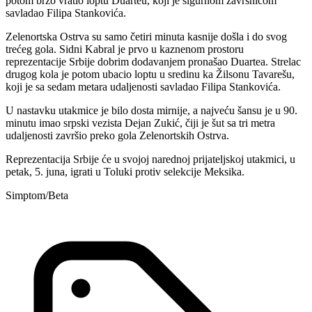
potom brzo vratio loptu Duarteu, koji je sigurnom završnicom
savladao Filipa Stankovića.
Zelenortska Ostrva su samo četiri minuta kasnije došla i do svog
trećeg gola. Sidni Kabral je prvo u kaznenom prostoru
reprezentacije Srbije dobrim dodavanjem pronašao Duartea. Strelac
drugog kola je potom ubacio loptu u sredinu ka Žilsonu Tavarešu,
koji je sa sedam metara udaljenosti savladao Filipa Stankovića.
U nastavku utakmice je bilo dosta mirnije, a najveću šansu je u 90.
minutu imao srpski vezista Dejan Zukić, čiji je šut sa tri metra
udaljenosti završio preko gola Zelenortskih Ostrva.
Reprezentacija Srbije će u svojoj narednoj prijateljskoj utakmici, u
petak, 5. juna, igrati u Toluki protiv selekcije Meksika.
Simptom/Beta