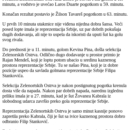
minutu, a vođstvo je uvećao Laros Duarte pogotkom u 59. minutu.
Konačan rezultat postavio je Žilson Tavareš pogotkom u 63. minutu.
U prvih 10 minuta utakmice nije viđena nijedna dobra šansa. Veći
posed lopte imala je reprezentacija Srbije, uz par dobrih pokušaja
dugih dodavanja, ali nije to uspela da iskoristi da uputi šut ka golu
svog rivala.
Do prednosti je u 11. minutu, golom Kevina Pina, došla selekcija
Zelenorskih Ostrva. Odlično dugo dodavanje u prostor primio je
Rajan Mendeš, koji je loptu potom ubacio u sredinu kaznenog
prostora reprezentacije Srbije. Tu se našao Pina, koji je iz dobre
pozicije uspeo da savlada golmana reprezentacije Srbije Filipa
Stankovića.
Selekcija Zelenortskih Ostrva je nakon postignutog pogotka krenula
dosta više da napada. Nakon par dobrih napada, narednu izglednu
priliku imala je u 27. minutu, kad je šut Žovanea Kabrala iz
slobodnog udarca završio preko gola reprezentacije Srbije.
Reprezentacija Zelenortskih Ostrva je samo minut kasnije ponovo
zapretila preko Kabrala, čiji je šut sa ivice kaznenog prostora dobro
odbranio Filip Stanković.