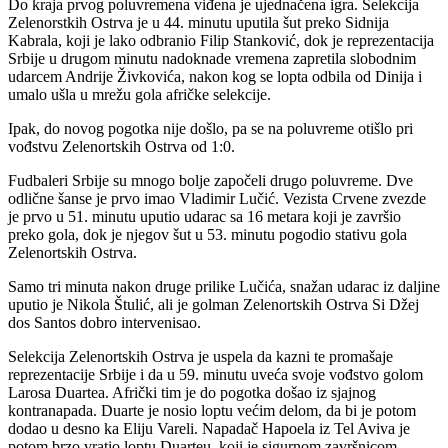
Do kraja prvog poluvremena viđena je ujednačena igra. Selekcija
Zelenorstkih Ostrva je u 44. minutu uputila šut preko Sidnija
Kabrala, koji je lako odbranio Filip Stanković, dok je reprezentacija
Srbije u drugom minutu nadoknade vremena zapretila slobodnim
udarcem Andrije Živkovića, nakon kog se lopta odbila od Dinija i
umalo ušla u mrežu gola afričke selekcije.
Ipak, do novog pogotka nije došlo, pa se na poluvreme otišlo pri
vođstvu Zelenortskih Ostrva od 1:0.
Fudbaleri Srbije su mnogo bolje započeli drugo poluvreme. Dve
odlične šanse je prvo imao Vladimir Lučić. Vezista Crvene zvezde
je prvo u 51. minutu uputio udarac sa 16 metara koji je završio
preko gola, dok je njegov šut u 53. minutu pogodio stativu gola
Zelenortskih Ostrva.
Samo tri minuta nakon druge prilike Lučića, snažan udarac iz daljine
uputio je Nikola Štulić, ali je golman Zelenortskih Ostrva Si Džej
dos Santos dobro intervenisao.
Selekcija Zelenortskih Ostrva je uspela da kazni te promašaje
reprezentacije Srbije i da u 59. minutu uveća svoje vođstvo golom
Larosa Duartea. Afrički tim je do pogotka došao iz sjajnog
kontranapada. Duarte je nosio loptu većim delom, da bi je potom
dodao u desno ka Eliju Vareli. Napadač Hapoela iz Tel Aviva je
potom brzo vratio loptu Duarteu, koji je sigurnom završnicom