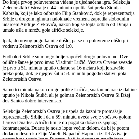
Do kraja prvog poluvremena viđena je ujednačena igra. Selekcija
Zelenorstkih Ostrva je u 44. minutu uputila šut preko Sidnija
Kabrala, koji je lako odbranio Filip Stanković, dok je reprezentacija
Srbije u drugom minutu nadoknade vremena zapretila slobodnim
udarcem Andrije Živkovića, nakon kog se lopta odbila od Dinija i
umalo ušla u mrežu gola afričke selekcije.
Ipak, do novog pogotka nije došlo, pa se na poluvreme otišlo pri
vođstvu Zelenortskih Ostrva od 1:0.
Fudbaleri Srbije su mnogo bolje započeli drugo poluvreme. Dve
odlične šanse je prvo imao Vladimir Lučić. Vezista Crvene zvezde
je prvo u 51. minutu uputio udarac sa 16 metara koji je završio
preko gola, dok je njegov šut u 53. minutu pogodio stativu gola
Zelenortskih Ostrva.
Samo tri minuta nakon druge prilike Lučića, snažan udarac iz daljine
uputio je Nikola Štulić, ali je golman Zelenortskih Ostrva Si Džej
dos Santos dobro intervenisao.
Selekcija Zelenortskih Ostrva je uspela da kazni te promašaje
reprezentacije Srbije i da u 59. minutu uveća svoje vođstvo golom
Larosa Duartea. Afrički tim je do pogotka došao iz sjajnog
kontranapada. Duarte je nosio loptu većim delom, da bi je potom
dodao u desno ka Eliju Vareli. Napadač Hapoela iz Tel Aviva je