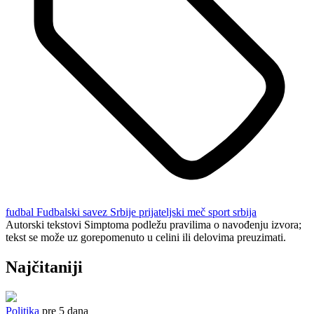
fudbal
Fudbalski savez Srbije
prijateljski meč
sport
srbija
Autorski tekstovi Simptoma podležu pravilima o navođenju izvora;
tekst se može uz gorepomenuto u celini ili delovima preuzimati.
Najčitaniji
Politika
pre 5 dana