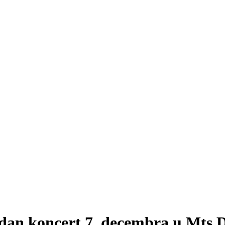
edan koncert 7. decembra u Mts 