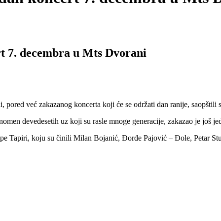
rt 7. decembra u Mts Dvorani
ed već zakazanog koncerta koji će se održati dan ranije, saopštili su
nomen devedesetih uz koji su rasle mnoge generacije, zakazao je još je
e Tapiri, koju su činili Milan Bojanić, Đorđe Pajović – Đole, Petar Stu