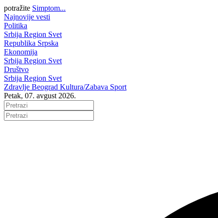
potražite
Simptom...
Najnovije vesti
Politika
Srbija
Region
Svet
Republika Srpska
Ekonomija
Srbija
Region
Svet
Društvo
Srbija
Region
Svet
Zdravlje
Beograd
Kultura/Zabava
Sport
Petak, 07. avgust 2026.