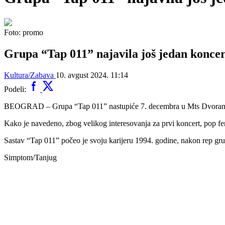
Foto: promo
Grupa “Tap 011” najavila još jedan konce
Kultura/Zabava
10. avgust 2024. 11:14
Podeli:
BEOGRAD – Grupa “Tap 011” nastupiće 7. decembra u Mts Dvorani, por
Kako je navedeno, zbog velikog interesovanja za prvi koncert, pop fe
Sastav “Tap 011” počeo je svoju karijeru 1994. godine, nakon rep grup
Simptom/Tanjug