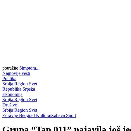
potražite
Simptom...
Najnovije vesti
Politika
Srbija
Region
Svet
Republika Srpska
Ekonomija
Srbija
Region
Svet
Društvo
Srbija
Region
Svet
Zdravlje
Beograd
Kultura/Zabava
Sport
Grupa “Tap 011” najavila još j