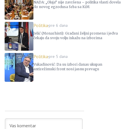
NADA: „Oluja“ nije završena – politika vlasti dovela
do novog egzodusa Srba sa KiM
Politika
pre 6 dana
Jelić (Monarhisti): Građani željni promena i jedva
čekaju da svoju volju iskažu na izborima
Politika
pre 5 dana
Vukadinović: Da su izbori danas ukupan
antirežimski front nosi jasnu prevagu