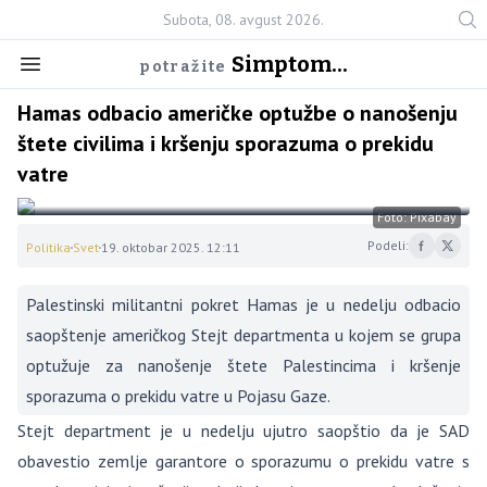
Subota, 08. avgust 2026.
Simptom...
potražite
Hamas odbacio američke optužbe o nanošenju
štete civilima i kršenju sporazuma o prekidu
vatre
Foto: Pixabay
Podeli:
Politika
Svet
19. oktobar 2025. 12:11
Palestinski militantni pokret Hamas je u nedelju odbacio
saopštenje američkog Stejt departmenta u kojem se grupa
optužuje za nanošenje štete Palestincima i kršenje
sporazuma o prekidu vatre u Pojasu Gaze.
Stejt department je u nedelju ujutro saopštio da je SAD
obavestio zemlje garantore o sporazumu o prekidu vatre s