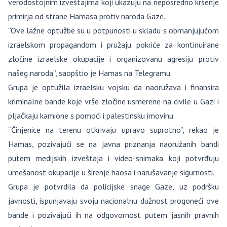
verodostojnim izveštajima koji ukazuju na neposredno kršenje
primirja od strane Hamasa protiv naroda Gaze.
“Ove lažne optužbe su u potpunosti u skladu s obmanjujućom
izraelskom propagandom i pružaju pokriće za kontinuirane
zločine izraelske okupacije i organizovanu agresiju protiv
našeg naroda”, saopštio je Hamas na Telegramu.
Grupa je optužila izraelsku vojsku da naoružava i finansira
kriminalne bande koje vrše zločine usmerene na civile u Gazi i
pljačkaju kamione s pomoći i palestinsku imovinu.
“Činjenice na terenu otkrivaju upravo suprotno”, rekao je
Hamas, pozivajući se na javna priznanja naoružanih bandi
putem medijskih izveštaja i video-snimaka koji potvrđuju
umešanost okupacije u širenje haosa i narušavanje sigurnosti.
Grupa je potvrdila da policijske snage Gaze, uz podršku
javnosti, ispunjavaju svoju nacionalnu dužnost progoneći ove
bande i pozivajući ih na odgovornost putem jasnih pravnih