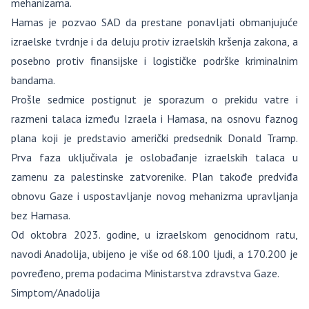
mehanizama.
Hamas je pozvao SAD da prestane ponavljati obmanjujuće
izraelske tvrdnje i da deluju protiv izraelskih kršenja zakona, a
posebno protiv finansijske i logističke podrške kriminalnim
bandama.
Prošle sedmice postignut je sporazum o prekidu vatre i
razmeni talaca između Izraela i Hamasa, na osnovu faznog
plana koji je predstavio američki predsednik Donald Tramp.
Prva faza uključivala je oslobađanje izraelskih talaca u
zamenu za palestinske zatvorenike. Plan takođe predviđa
obnovu Gaze i uspostavljanje novog mehanizma upravljanja
bez Hamasa.
Od oktobra 2023. godine, u izraelskom genocidnom ratu,
navodi Anadolija, ubijeno je više od 68.100 ljudi, a 170.200 je
povređeno, prema podacima Ministarstva zdravstva Gaze.
Simptom/Anadolija