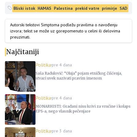
Bliski istok
HAMAS
Palestina
prekid vatre
primirje
SAD
Autorski tekstovi Simptoma podležu pravilima o navođenju
izvora; tekst se može uz gorepomenuto u celini ili delovima
preuzimati.
Najčitaniji
Politika
pre 4 dana
Saša Radulović: “Oluja” pojam etničkog čišćenja,
stvari uvek nazivati pravim imenom
Politika
pre 4 dana
MONARHISTI: Građani nisu krivi za vrućine i kolaps
EPS-a, nego vlasnik pečenjare
Politika
pre 3 dana