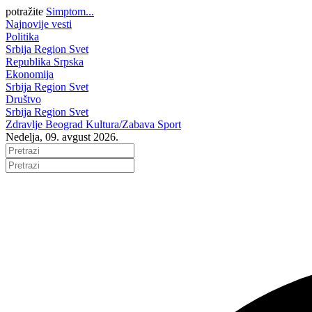
potražite
Simptom...
Najnovije vesti
Politika
Srbija
Region
Svet
Republika Srpska
Ekonomija
Srbija
Region
Svet
Društvo
Srbija
Region
Svet
Zdravlje
Beograd
Kultura/Zabava
Sport
Nedelja, 09. avgust 2026.