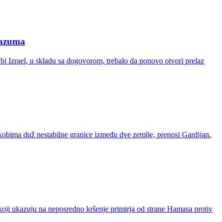
razuma
bi Izrael, u skladu sa dogovorom, trebalo da ponovo otvori prelaz
sukobima duž nestabilne granice između dve zemlje, prenosi Gardijan.
 koji ukazuju na neposredno kršenje primirja od strane Hamasa protiv