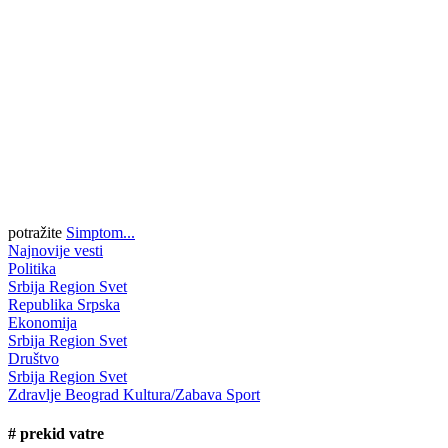
potražite
Simptom...
Najnovije vesti
Politika
Srbija
Region
Svet
Republika Srpska
Ekonomija
Srbija
Region
Svet
Društvo
Srbija
Region
Svet
Zdravlje
Beograd
Kultura/Zabava
Sport
#
prekid vatre