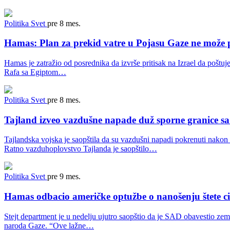
Politika
Svet
pre 8 mes.
Hamas: Plan za prekid vatre u Pojasu Gaze ne može p
Hamas je zatražio od posrednika da izvrše pritisak na Izrael da pošt
Rafa sa Egiptom…
Politika
Svet
pre 8 mes.
Tajland izveo vazdušne napade duž sporne granice
Tajlandska vojska je saopštila da su vazdušni napadi pokrenuti nakon 
Ratno vazduhoplovstvo Tajlanda je saopštilo…
Politika
Svet
pre 9 mes.
Hamas odbacio američke optužbe o nanošenju štete ci
Stejt department je u nedelju ujutro saopštio da je SAD obavestio ze
naroda Gaze. “Ove lažne…