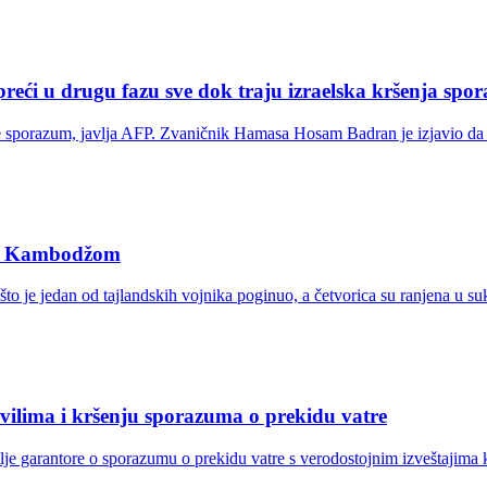
reći u drugu fazu sve dok traju izraelska kršenja spo
uje sporazum, javlja AFP. Zvaničnik Hamasa Hosam Badran je izjavio da 
 sa Kambodžom
što je jedan od tajlandskih vojnika poginuo, a četvorica su ranjena u 
vilima i kršenju sporazuma o prekidu vatre
mlje garantore o sporazumu o prekidu vatre s verodostojnim izveštajima