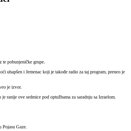
 iz te pobunjeničke grupe.
ći uhapšen i Jemenac koji je takođe radio za taj program, preneo je
eo je izvor.
je ranije ove sedmice pod optužbama za saradnju sa Izraelom.
 u Pojasu Gaze.