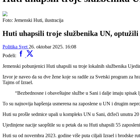
Foto: Jemenski Huti, ilustracija
Huti uhapsili troje službenika UN, optužili
Politika
Svet
26. oktobar 2025. 16:08
Podeli:
Jemenski pobunjenici Huti uhapsili su troje lokalnih službenika Ujedinj
Izvor je naveo da su dve žene koje su radile za Svetski program za h
Tajms of Izrael.
“Bezbednosne i obaveštajne službe u Sani i dalje imaju spisak lj
To su najnovija hapšenja usmerena na zaposlene u UN i drugim nepro
Huti su prošle sedmice upali u kompleks UN u Sani, držeći unutra 20 z
Ujedinjene nacije saopštile su u petak da su Huti uhapsili 55 zaposlen
Huti su od novembra 2023. godine više puta ciljali Izrael i brodske 