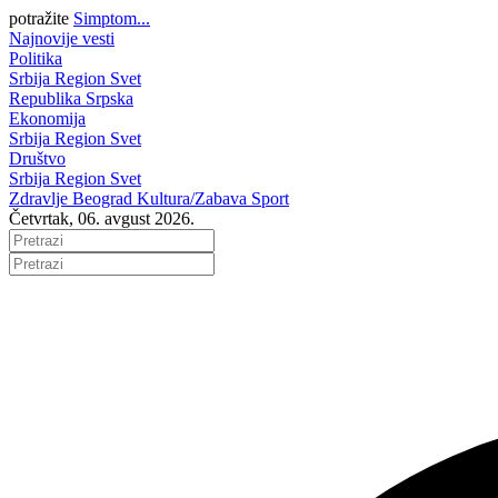
potražite
Simptom...
Najnovije vesti
Politika
Srbija
Region
Svet
Republika Srpska
Ekonomija
Srbija
Region
Svet
Društvo
Srbija
Region
Svet
Zdravlje
Beograd
Kultura/Zabava
Sport
Četvrtak, 06. avgust 2026.