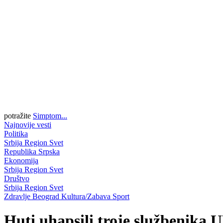
potražite
Simptom...
Najnovije vesti
Politika
Srbija
Region
Svet
Republika Srpska
Ekonomija
Srbija
Region
Svet
Društvo
Srbija
Region
Svet
Zdravlje
Beograd
Kultura/Zabava
Sport
Huti uhapsili troje službenika U