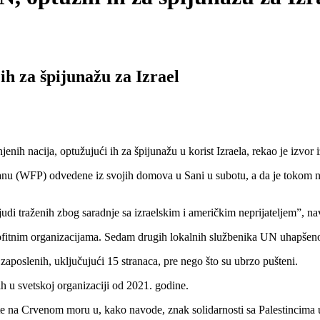
 ih za špijunažu za Izrael
enih nacija, optužujući ih za špijunažu u korist Izraela, rekao je izvor
ranu (WFP) odvedene iz svojih domova u Sani u subotu, a da je tokom no
udi traženih zbog saradnje sa izraelskim i američkim neprijateljem”, nav
fitnim organizacijama. Sedam drugih lokalnih službenika UN uhapšeno 
aposlenih, uključujući 15 stranaca, pre nego što su ubrzo pušteni.
ih u svetskoj organizaciji od 2021. godine.
rute na Crvenom moru u, kako navode, znak solidarnosti sa Palestincima