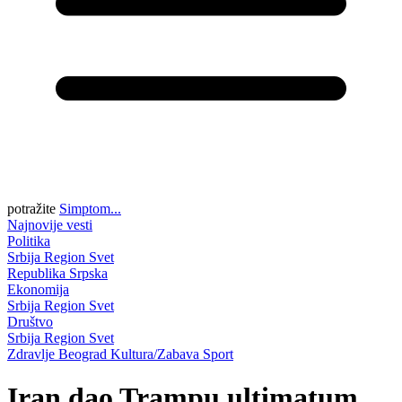
potražite
Simptom...
Najnovije vesti
Politika
Srbija
Region
Svet
Republika Srpska
Ekonomija
Srbija
Region
Svet
Društvo
Srbija
Region
Svet
Zdravlje
Beograd
Kultura/Zabava
Sport
Iran dao Trampu ultimatum