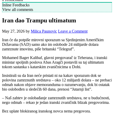
Inline Feedbacks
View all comments
Iran dao Trampu ultimatum
May 27, 2026
by
Milica Paunovic
Leave a Comment
Iran će da potpiše mirovni sporazum sa Sjedinjenim Američkim
Državama (SAD) samo ako im oslobode 24 milijarde dolara
zamrznute imovinu, piše britanski “Telegraf”.
Mohamed Bager Kalibaf, glavni pregovarač iz Teherana, i iranski
ministar spoljnih poslova Abas Aragči postavili su taj ultimatum
tokom sastanka s katarskim zvaničnicima u Dohi.
Insistirali su da Iran neće pristati ni na kakav sporazum dok se
polovina zamrznutih sredstava – oko 12 milijardi dolara – ne prebaci
odmah nakon objave memoranduma o razumevanju, dok bi ostatak
bio oslobođen u sledećih 60 dana, prenosi “Jutarnji list”.
– Naš zahtev je oslobađanje zamrznutih sredstava, ne u budućnosti,
nego odmah – rekao je jedan iranski zvaničnik blizak pregovorima.
Bez uplate blokiranog iranskog novca nema pregovora.