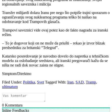
regionalnih saveznika i milicija
Transfer milijardi dolara Iranu pre nego što potpiše trajni sporazum o
ograničavanju svog nuklearnog programa teško bi naišao na
odobravanje kod Trampovih glasača.
Trampovi saveznici vide ovaj potez kao de fakto nagradu za iranski
režim.
– To je dogovor koji on ne može da priušti – rekao je izvor blizak
predsedniku za britanski “Telegraf”.
Katarsko posredovanje je navodno dovelo do napretka u tehničkom
modelu za oslobađanje sredstava, ali iranski pregovarači kažu da se
ništa ne radi dok novac zaista ne stigne.
Simptom/Direktno
Filed Under:
Politika
,
Svet
Tagged With:
Iran
,
SAD
,
Tramp
,
ultimatum
0
Komentara
Inline Feedbacks