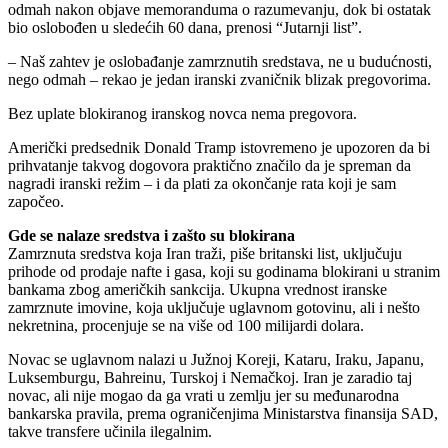
odmah nakon objave memoranduma o razumevanju, dok bi ostatak
bio oslobođen u sledećih 60 dana, prenosi “Jutarnji list”.
– Naš zahtev je oslobađanje zamrznutih sredstava, ne u budućnosti,
nego odmah – rekao je jedan iranski zvaničnik blizak pregovorima.
Bez uplate blokiranog iranskog novca nema pregovora.
Američki predsednik Donald Tramp istovremeno je upozoren da bi
prihvatanje takvog dogovora praktično značilo da je spreman da
nagradi iranski režim – i da plati za okončanje rata koji je sam
započeo.
Gde se nalaze sredstva i zašto su blokirana
Zamrznuta sredstva koja Iran traži, piše britanski list, uključuju
prihode od prodaje nafte i gasa, koji su godinama blokirani u stranim
bankama zbog američkih sankcija. Ukupna vrednost iranske
zamrznute imovine, koja uključuje uglavnom gotovinu, ali i nešto
nekretnina, procenjuje se na više od 100 milijardi dolara.
Novac se uglavnom nalazi u Južnoj Koreji, Kataru, Iraku, Japanu,
Luksemburgu, Bahreinu, Turskoj i Nemačkoj. Iran je zaradio taj
novac, ali nije mogao da ga vrati u zemlju jer su međunarodna
bankarska pravila, prema ograničenjima Ministarstva finansija SAD,
takve transfere učinila ilegalnim.