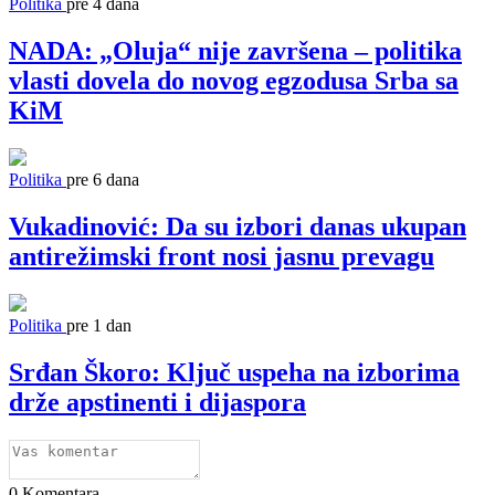
Politika
pre 4 dana
NADA: „Oluja“ nije završena – politika
vlasti dovela do novog egzodusa Srba sa
KiM
Politika
pre 6 dana
Vukadinović: Da su izbori danas ukupan
antirežimski front nosi jasnu prevagu
Politika
pre 1 dan
Srđan Škoro: Ključ uspeha na izborima
drže apstinenti i dijaspora
0
Komentara