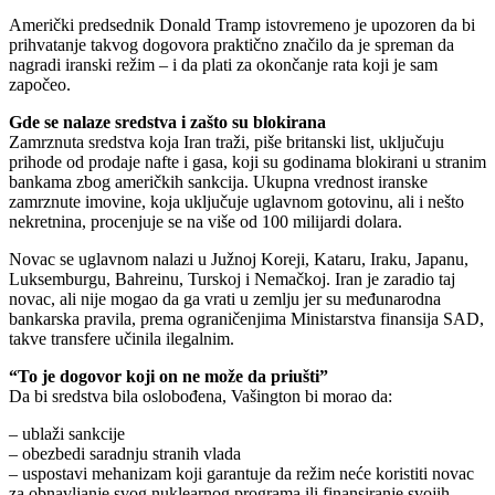
Američki predsednik Donald Tramp istovremeno je upozoren da bi
prihvatanje takvog dogovora praktično značilo da je spreman da
nagradi iranski režim – i da plati za okončanje rata koji je sam
započeo.
Gde se nalaze sredstva i zašto su blokirana
Zamrznuta sredstva koja Iran traži, piše britanski list, uključuju
prihode od prodaje nafte i gasa, koji su godinama blokirani u stranim
bankama zbog američkih sankcija. Ukupna vrednost iranske
zamrznute imovine, koja uključuje uglavnom gotovinu, ali i nešto
nekretnina, procenjuje se na više od 100 milijardi dolara.
Novac se uglavnom nalazi u Južnoj Koreji, Kataru, Iraku, Japanu,
Luksemburgu, Bahreinu, Turskoj i Nemačkoj. Iran je zaradio taj
novac, ali nije mogao da ga vrati u zemlju jer su međunarodna
bankarska pravila, prema ograničenjima Ministarstva finansija SAD,
takve transfere učinila ilegalnim.
“To je dogovor koji on ne može da priušti”
Da bi sredstva bila oslobođena, Vašington bi morao da:
– ublaži sankcije
– obezbedi saradnju stranih vlada
– uspostavi mehanizam koji garantuje da režim neće koristiti novac
za obnavljanje svog nuklearnog programa ili finansiranje svojih