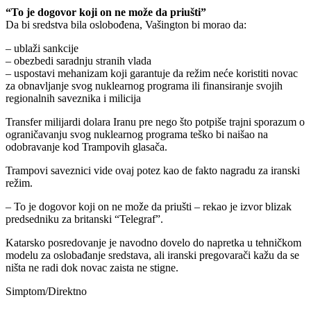
“To je dogovor koji on ne može da priušti”
Da bi sredstva bila oslobođena, Vašington bi morao da:
– ublaži sankcije
– obezbedi saradnju stranih vlada
– uspostavi mehanizam koji garantuje da režim neće koristiti novac
za obnavljanje svog nuklearnog programa ili finansiranje svojih
regionalnih saveznika i milicija
Transfer milijardi dolara Iranu pre nego što potpiše trajni sporazum o
ograničavanju svog nuklearnog programa teško bi naišao na
odobravanje kod Trampovih glasača.
Trampovi saveznici vide ovaj potez kao de fakto nagradu za iranski
režim.
– To je dogovor koji on ne može da priušti – rekao je izvor blizak
predsedniku za britanski “Telegraf”.
Katarsko posredovanje je navodno dovelo do napretka u tehničkom
modelu za oslobađanje sredstava, ali iranski pregovarači kažu da se
ništa ne radi dok novac zaista ne stigne.
Simptom/Direktno