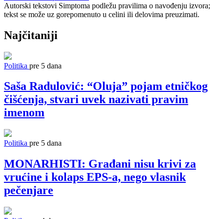
Autorski tekstovi Simptoma podležu pravilima o navođenju izvora;
tekst se može uz gorepomenuto u celini ili delovima preuzimati.
Najčitaniji
Politika
pre 5 dana
Saša Radulović: “Oluja” pojam etničkog
čišćenja, stvari uvek nazivati pravim
imenom
Politika
pre 5 dana
MONARHISTI: Građani nisu krivi za
vrućine i kolaps EPS-a, nego vlasnik
pečenjare