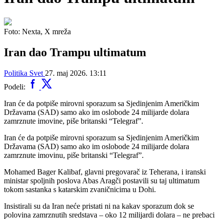
Foto: Nexta, X mreža
Iran dao Trampu ultimatum
Politika
Svet
27. maj 2026. 13:11
Podeli:
Iran će da potpiše mirovni sporazum sa Sjedinjenim Američkim
Državama (SAD) samo ako im oslobode 24 milijarde dolara
zamrznute imovine, piše britanski “Telegraf”.
Iran će da potpiše mirovni sporazum sa Sjedinjenim Američkim
Državama (SAD) samo ako im oslobode 24 milijarde dolara
zamrznute imovinu, piše britanski “Telegraf”.
Mohamed Bager Kalibaf, glavni pregovarač iz Teherana, i iranski
ministar spoljnih poslova Abas Aragči postavili su taj ultimatum
tokom sastanka s katarskim zvaničnicima u Dohi.
Insistirali su da Iran neće pristati ni na kakav sporazum dok se
polovina zamrznutih sredstava – oko 12 milijardi dolara – ne prebaci