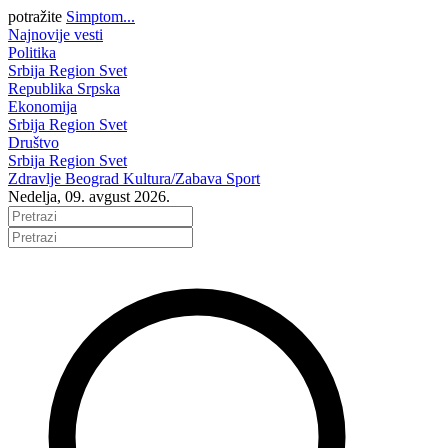
potražite
Simptom...
Najnovije vesti
Politika
Srbija
Region
Svet
Republika Srpska
Ekonomija
Srbija
Region
Svet
Društvo
Srbija
Region
Svet
Zdravlje
Beograd
Kultura/Zabava
Sport
Nedelja, 09. avgust 2026.