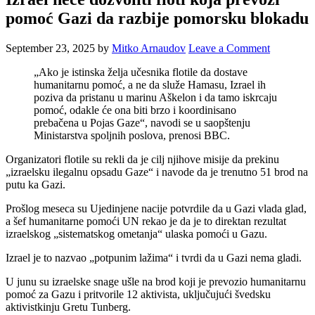
pomoć Gazi da razbije pomorsku blokadu
September 23, 2025
by
Mitko Arnaudov
Leave a Comment
„Ako je istinska želja učesnika flotile da dostave
humanitarnu pomoć, a ne da služe Hamasu, Izrael ih
poziva da pristanu u marinu Aškelon i da tamo iskrcaju
pomoć, odakle će ona biti brzo i koordinisano
prebačena u Pojas Gaze“, navodi se u saopštenju
Ministarstva spoljnih poslova, prenosi BBC.
Organizatori flotile su rekli da je cilj njihove misije da prekinu
„izraelsku ilegalnu opsadu Gaze“ i navode da je trenutno 51 brod na
putu ka Gazi.
Prošlog meseca su Ujedinjene nacije potvrdile da u Gazi vlada glad,
a šef humanitarne pomoći UN rekao je da je to direktan rezultat
izraelskog „sistematskog ometanja“ ulaska pomoći u Gazu.
Izrael je to nazvao „potpunim lažima“ i tvrdi da u Gazi nema gladi.
U junu su izraelske snage ušle na brod koji je prevozio humanitarnu
pomoć za Gazu i pritvorile 12 aktivista, uključujući švedsku
aktivistkinju Gretu Tunberg.