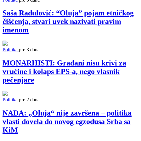
Saša Radulović: “Oluja” pojam etničkog
čišćenja, stvari uvek nazivati pravim
imenom
Politika
pre 3 dana
MONARHISTI: Građani nisu krivi za
vrućine i kolaps EPS-a, nego vlasnik
pečenjare
Politika
pre 2 dana
NADA: „Oluja“ nije završena – politika
vlasti dovela do novog egzodusa Srba sa
KiM