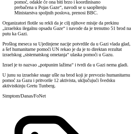
pomoć, odakle će ona biti brzo i koordinisano
prebačena u Pojas Gaze“, navodi se u saopštenju
Ministarstva spoljnih poslova, prenosi BBC.
Organizatori flotile su rekli da je cilj njihove misije da prekinu
„izraelsku ilegalnu opsadu Gaze“ i navode da je trenutno 51 brod na
putu ka Gazi.
Prošlog meseca su Ujedinjene nacije potvrdile da u Gazi vlada glad,
a šef humanitarne pomoći UN rekao je da je to direktan rezultat
izraelskog „sistematskog ometanja“ ulaska pomoći u Gazu.
Izrael je to nazvao „potpunim lažima“ i tvrdi da u Gazi nema gladi.
U junu su izraelske snage ušle na brod koji je prevozio humanitarnu
pomoć za Gazu i pritvorile 12 aktivista, uključujući švedsku
aktivistkinju Gretu Tunberg.
Simptom/Danas/FoNet