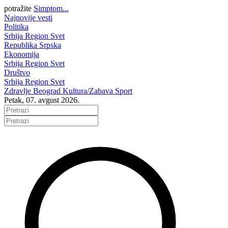
potražite
Simptom...
Najnovije vesti
Politika
Srbija
Region
Svet
Republika Srpska
Ekonomija
Srbija
Region
Svet
Društvo
Srbija
Region
Svet
Zdravlje
Beograd
Kultura/Zabava
Sport
Petak, 07. avgust 2026.