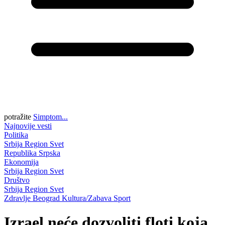
potražite
Simptom...
Najnovije vesti
Politika
Srbija
Region
Svet
Republika Srpska
Ekonomija
Srbija
Region
Svet
Društvo
Srbija
Region
Svet
Zdravlje
Beograd
Kultura/Zabava
Sport
Izrael neće dozvoliti floti koja