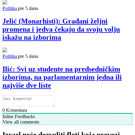
Politika
pre 5 dana
Jelić (Monarhisti): Građani željni
promena i jedva čekaju da svoju volju
iskažu na izborima
Politika
pre 5 dana
Ilić: Svi uz studente na predsedničkim
izborima, na parlamentarnim jedna ili
najviše dve liste
0
Komentara
Inline Feedbacks
View all comments
Izrael neće dozvoliti floti koja prevozi