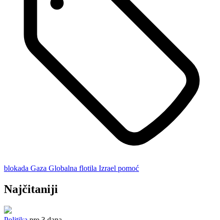
blokada
Gaza
Globalna flotila
Izrael
pomoć
Najčitaniji
Politika
pre 3 dana