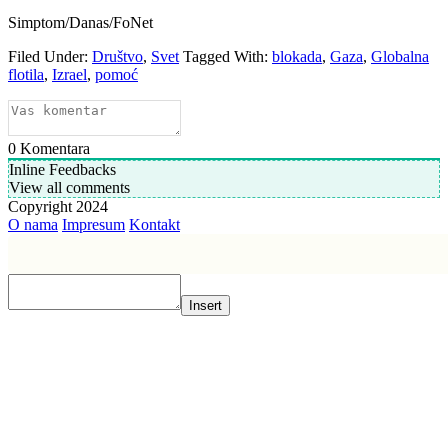
Simptom/Danas/FoNet
Filed Under:
Društvo
,
Svet
Tagged With:
blokada
,
Gaza
,
Globalna
flotila
,
Izrael
,
pomoć
0
Komentara
Inline Feedbacks
View all comments
Copyright 2024
O nama
Impresum
Kontakt
Insert