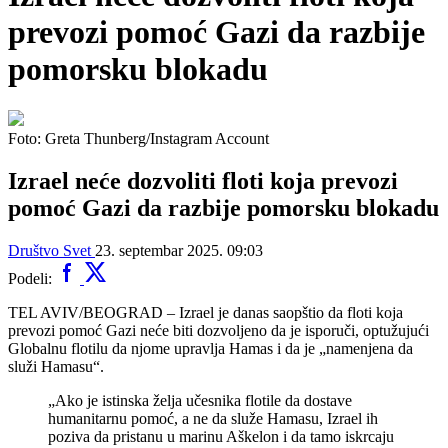
prevozi pomoć Gazi da razbije
pomorsku blokadu
Foto: Greta Thunberg/Instagram Account
Izrael neće dozvoliti floti koja prevozi
pomoć Gazi da razbije pomorsku blokadu
Društvo
Svet
23. septembar 2025. 09:03
Podeli:
TEL AVIV/BEOGRAD – Izrael je danas saopštio da floti koja
prevozi pomoć Gazi neće biti dozvoljeno da je isporuči, optužujući
Globalnu flotilu da njome upravlja Hamas i da je „namenjena da
služi Hamasu“.
„Ako je istinska želja učesnika flotile da dostave
humanitarnu pomoć, a ne da služe Hamasu, Izrael ih
poziva da pristanu u marinu Aškelon i da tamo iskrcaju