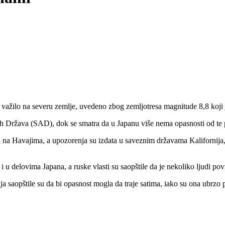
ilo na severu zemlje, uvedeno zbog zemljotresa magnitude 8,8 koji 
ih Država (SAD), dok se smatra da u Japanu više nema opasnosti od te
u i na Havajima, a upozorenja su izdata u saveznim državama Kalifornija
 i u delovima Japana, a ruske vlasti su saopštile da je nekoliko ljudi 
a saopštile su da bi opasnost mogla da traje satima, iako su ona ubrzo