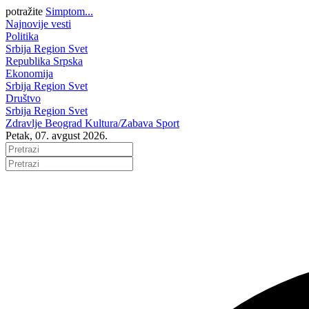
potražite
Simptom...
Najnovije vesti
Politika
Srbija
Region
Svet
Republika Srpska
Ekonomija
Srbija
Region
Svet
Društvo
Srbija
Region
Svet
Zdravlje
Beograd
Kultura/Zabava
Sport
Petak, 07. avgust 2026.