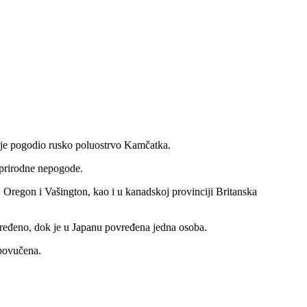
je pogodio rusko poluostrvo Kamčatka.
 prirodne nepogode.
, Oregon i Vašington, kao i u kanadskoj provinciji Britanska
povređeno, dok je u Japanu povređena jedna osoba.
 povučena.