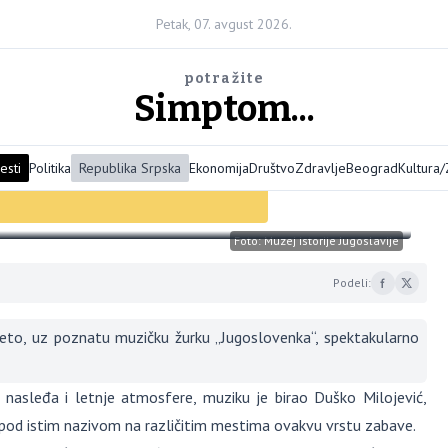
Petak, 07. avgust 2026.
potražite
Simptom...
esti
Politika
Republika Srpska
Ekonomija
Društvo
Zdravlje
Beograd
Kultura
slavije najavio leto puno
Foto: Muzej istorije Jugoslavije
Podeli:
leto, uz poznatu muzičku žurku „Jugoslovenka“, spektakularno
nasleđa i letnje atmosfere, muziku je birao Duško Milojević,
e pod istim nazivom na različitim mestima ovakvu vrstu zabave.