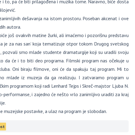
e i to, pa će biti prilagođena i muzika tome. Naravno, biće dosta
ilojević.
 zanimljivih dešavanja na istom prostoru. Poseban akcenat i ove
dih autora.
iće još ovakvih matine žurki, ali imaćemo i pozorišnu predstavu
a je za nas san’ koja tematizuje otpor tokom Drugog svetskog
in, pozvali smo mlade studente dramaturgije koji su uradili svoju
ko da će i to biti deo programa. Filmski program nas očekuje u
luba. Oni biraju filmove, oni će da spakuju taj program. Mi to
mo mlade iz muzeja da ga realizuju. I zatvaramo program u
im programom koji radi Lenhard Tejps i Skreč-majstor Ljuba N.
-performanse, i zajedno će nešto vrlo zanimljivo uraditi za kraj
je.
ne muzejske postavke, a ulaz na program je slobodan.
st