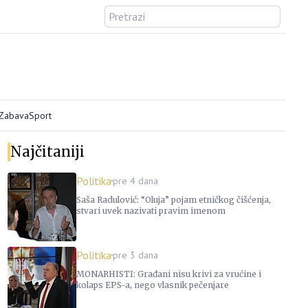
/Zabava
Sport
Najčitaniji
Politika
pre 4 dana
Saša Radulović: “Oluja” pojam etničkog čišćenja,
stvari uvek nazivati pravim imenom
Politika
pre 3 dana
MONARHISTI: Građani nisu krivi za vrućine i
kolaps EPS-a, nego vlasnik pečenjare