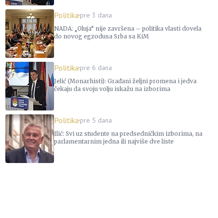
Politika
pre 3 dana
NADA: „Oluja“ nije završena – politika vlasti dovela
do novog egzodusa Srba sa KiM
Politika
pre 6 dana
Jelić (Monarhisti): Građani željni promena i jedva
čekaju da svoju volju iskažu na izborima
Politika
pre 5 dana
Ilić: Svi uz studente na predsedničkim izborima, na
parlamentarnim jedna ili najviše dve liste