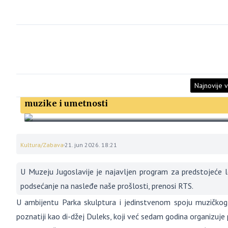
Najnovije v
“Jugoslovenka“ u Parku skulptura – Muzej Jugo
muzike i umetnosti
Kultura/Zabava
21. jun 2026. 18:21
U Muzeju Jugoslavije je najavljen program za predstojeće 
podsećanje na nasleđe naše prošlosti, prenosi RTS.
U ambijentu Parka skulptura i jedinstvenom spoju muzičkog 
poznatiji kao di-džej Duleks, koji već sedam godina organizuj