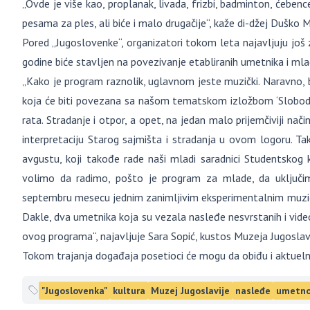
„Ovde je više kao, proplanak, livada, frizbi, badminton, ćebenc
pesama za ples, ali biće i malo drugačije“, kaže di-džej Duško M
Pored „Jugoslovenke“, organizatori tokom leta najavljuju još
godine biće stavljen na povezivanje etabliranih umetnika i mla
„Kako je program raznolik, uglavnom jeste muzički. Naravno, b
koja će biti povezana sa našom tematskom izložbom ‘Slobod
rata. Stradanje i otpor, a opet, na jedan malo prijemčiviji nač
interpretaciju Starog sajmišta i stradanja u ovom logoru. Ta
avgustu, koji takođe rade naši mladi saradnici Studentskog k
volimo da radimo, pošto je program za mlade, da uključi
septembru mesecu jednim zanimljivim eksperimentalnim muzičk
Dakle, dva umetnika koja su vezala nasleđe nesvrstanih i video
ovog programa“, najavljuje Sara Sopić, kustos Muzeja Jugoslavi
Tokom trajanja događaja posetioci će mogu da obiđu i aktuel
"Jugoslovenka"
kultura
Muzej Jugoslavije
nasleđe
umetno