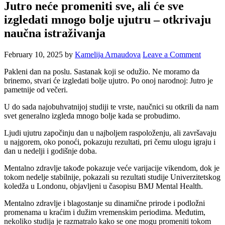
Jutro neće promeniti sve, ali će sve
izgledati mnogo bolje ujutru – otkrivaju
naučna istraživanja
February 10, 2025
by
Kamelija Arnaudova
Leave a Comment
Pakleni dan na poslu. Sastanak koji se odužio. Ne moramo da
brinemo, stvari će izgledati bolje ujutro. Po onoj narodnoj: Jutro je
pametnije od večeri.
U do sada najobuhvatnijoj studiji te vrste, naučnici su otkrili da nam
svet generalno izgleda mnogo bolje kada se probudimo.
Ljudi ujutru započinju dan u najboljem raspoloženju, ali završavaju
u najgorem, oko ponoći, pokazuju rezultati, pri čemu ulogu igraju i
dan u nedelji i godišnje doba.
Mentalno zdravlje takođe pokazuje veće varijacije vikendom, dok je
tokom nedelje stabilnije, pokazali su rezultati studije Univerzitetskog
koledža u Londonu, objavljeni u časopisu BMJ Mental Health.
Mentalno zdravlje i blagostanje su dinamične prirode i podložni
promenama u kraćim i dužim vremenskim periodima. Međutim,
nekoliko studija je razmatralo kako se one mogu promeniti tokom