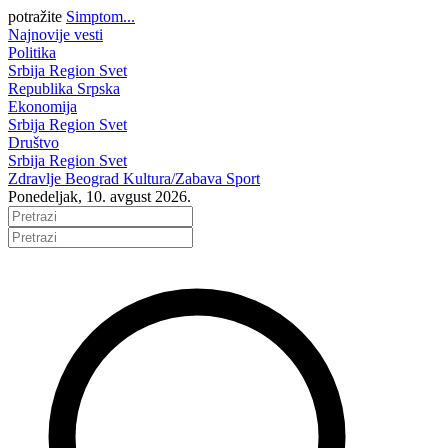
potražite
Simptom...
Najnovije vesti
Politika
Srbija
Region
Svet
Republika Srpska
Ekonomija
Srbija
Region
Svet
Društvo
Srbija
Region
Svet
Zdravlje
Beograd
Kultura/Zabava
Sport
Ponedeljak, 10. avgust 2026.