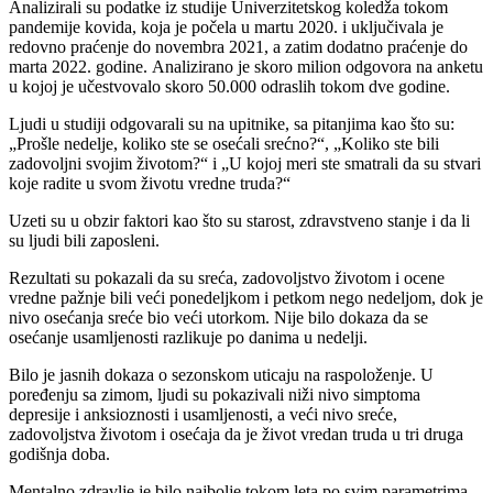
Analizirali su podatke iz studije Univerzitetskog koledža tokom
pandemije kovida, koja je počela u martu 2020. i uključivala je
redovno praćenje do novembra 2021, a zatim dodatno praćenje do
marta 2022. godine. Analizirano je skoro milion odgovora na anketu
u kojoj je učestvovalo skoro 50.000 odraslih tokom dve godine.
Ljudi u studiji odgovarali su na upitnike, sa pitanjima kao što su:
„Prošle nedelje, koliko ste se osećali srećno?“, „Koliko ste bili
zadovoljni svojim životom?“ i „U kojoj meri ste smatrali da su stvari
koje radite u svom životu vredne truda?“
Uzeti su u obzir faktori kao što su starost, zdravstveno stanje i da li
su ljudi bili zaposleni.
Rezultati su pokazali da su sreća, zadovoljstvo životom i ocene
vredne pažnje bili veći ponedeljkom i petkom nego nedeljom, dok je
nivo osećanja sreće bio veći utorkom. Nije bilo dokaza da se
osećanje usamljenosti razlikuje po danima u nedelji.
Bilo je jasnih dokaza o sezonskom uticaju na raspoloženje. U
poređenju sa zimom, ljudi su pokazivali niži nivo simptoma
depresije i anksioznosti i usamljenosti, a veći nivo sreće,
zadovoljstva životom i osećaja da je život vredan truda u tri druga
godišnja doba.
Mentalno zdravlje je bilo najbolje tokom leta po svim parametrima.