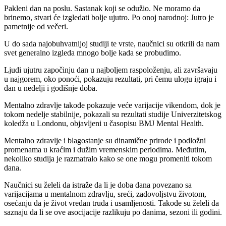
Pakleni dan na poslu. Sastanak koji se odužio. Ne moramo da
brinemo, stvari će izgledati bolje ujutro. Po onoj narodnoj: Jutro je
pametnije od večeri.
U do sada najobuhvatnijoj studiji te vrste, naučnici su otkrili da nam
svet generalno izgleda mnogo bolje kada se probudimo.
Ljudi ujutru započinju dan u najboljem raspoloženju, ali završavaju
u najgorem, oko ponoći, pokazuju rezultati, pri čemu ulogu igraju i
dan u nedelji i godišnje doba.
Mentalno zdravlje takođe pokazuje veće varijacije vikendom, dok je
tokom nedelje stabilnije, pokazali su rezultati studije Univerzitetskog
koledža u Londonu, objavljeni u časopisu BMJ Mental Health.
Mentalno zdravlje i blagostanje su dinamične prirode i podložni
promenama u kraćim i dužim vremenskim periodima. Međutim,
nekoliko studija je razmatralo kako se one mogu promeniti tokom
dana.
Naučnici su želeli da istraže da li je doba dana povezano sa
varijacijama u mentalnom zdravlju, sreći, zadovoljstvu životom,
osećanju da je život vredan truda i usamljenosti. Takođe su želeli da
saznaju da li se ove asocijacije razlikuju po danima, sezoni ili godini.