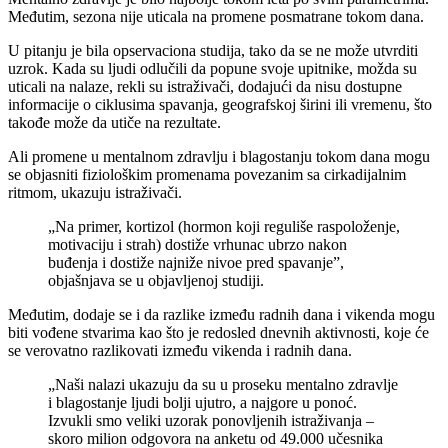
Međutim, sezona nije uticala na promene posmatrane tokom dana.
U pitanju je bila opservaciona studija, tako da se ne može utvrditi
uzrok. Kada su ljudi odlučili da popune svoje upitnike, možda su
uticali na nalaze, rekli su istraživači, dodajući da nisu dostupne
informacije o ciklusima spavanja, geografskoj širini ili vremenu, što
takođe može da utiče na rezultate.
Ali promene u mentalnom zdravlju i blagostanju tokom dana mogu
se objasniti fiziološkim promenama povezanim sa cirkadijalnim
ritmom, ukazuju istraživači.
„Na primer, kortizol (hormon koji reguliše raspoloženje,
motivaciju i strah) dostiže vrhunac ubrzo nakon
buđenja i dostiže najniže nivoe pred spavanje”,
objašnjava se u objavljenoj studiji.
Međutim, dodaje se i da razlike između radnih dana i vikenda mogu
biti vođene stvarima kao što je redosled dnevnih aktivnosti, koje će
se verovatno razlikovati između vikenda i radnih dana.
„Naši nalazi ukazuju da su u proseku mentalno zdravlje
i blagostanje ljudi bolji ujutro, a najgore u ponoć.
Izvukli smo veliki uzorak ponovljenih istraživanja –
skoro milion odgovora na anketu od 49.000 učesnika