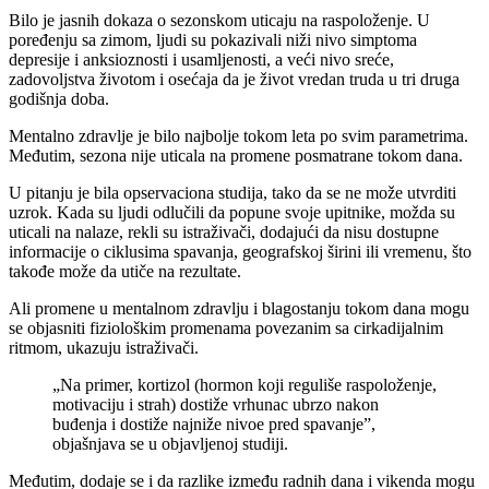
Bilo je jasnih dokaza o sezonskom uticaju na raspoloženje. U
poređenju sa zimom, ljudi su pokazivali niži nivo simptoma
depresije i anksioznosti i usamljenosti, a veći nivo sreće,
zadovoljstva životom i osećaja da je život vredan truda u tri druga
godišnja doba.
Mentalno zdravlje je bilo najbolje tokom leta po svim parametrima.
Međutim, sezona nije uticala na promene posmatrane tokom dana.
U pitanju je bila opservaciona studija, tako da se ne može utvrditi
uzrok. Kada su ljudi odlučili da popune svoje upitnike, možda su
uticali na nalaze, rekli su istraživači, dodajući da nisu dostupne
informacije o ciklusima spavanja, geografskoj širini ili vremenu, što
takođe može da utiče na rezultate.
Ali promene u mentalnom zdravlju i blagostanju tokom dana mogu
se objasniti fiziološkim promenama povezanim sa cirkadijalnim
ritmom, ukazuju istraživači.
„Na primer, kortizol (hormon koji reguliše raspoloženje,
motivaciju i strah) dostiže vrhunac ubrzo nakon
buđenja i dostiže najniže nivoe pred spavanje”,
objašnjava se u objavljenoj studiji.
Međutim, dodaje se i da razlike između radnih dana i vikenda mogu