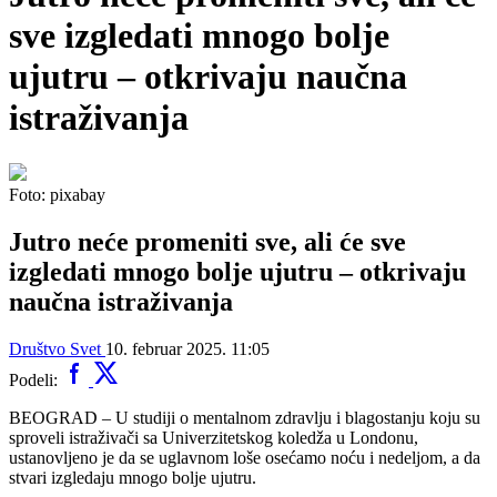
sve izgledati mnogo bolje
ujutru – otkrivaju naučna
istraživanja
Foto: pixabay
Jutro neće promeniti sve, ali će sve
izgledati mnogo bolje ujutru – otkrivaju
naučna istraživanja
Društvo
Svet
10. februar 2025. 11:05
Podeli:
BEOGRAD – U studiji o mentalnom zdravlju i blagostanju koju su
sproveli istraživači sa Univerzitetskog koledža u Londonu,
ustanovljeno je da se uglavnom loše osećamo noću i nedeljom, a da
stvari izgledaju mnogo bolje ujutru.