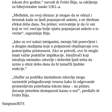
tokom dve godine,“ navodi dr Feifei Biju, sa odeljenja
za bihejvioralne nauke UKL-a.
„Međutim, na ovaj obrazac je mogao da se odrazi i
trenutak kada su ljudi popunjavali anketu, a ne direktan
efekat doba dana. Na primer, verovatnije je da će oni
koji se već osećaju bolje ujutru popunjavati anketu u to
vreme“, napominje Biju.
„Iako su ovi nalazi intrigantni, moraju biti ponovljeni i
u drugim studijama koje u potpunosti objašnjavaju ovu
potencijalnu pristrasnost. Ako se potvrdi, ovo bi moglo
imati važne praktične implikacije. Istraživači koji
istražuju mentalno zdravlje i dobrobit ljudi treba da
uzmu u obzir doba dana da bi tumačili ljudske
reakcije.“
„Službe za podršku mentalnom zdravlju mogu
razmotriti prilagođavanje resursa kako bi odgovarale
promenljivim potrebama tokom dana – na primer,
davanje prioriteta dostupnosti kasno u noć“, predlaže dr
Feifei Biju.
Simptom/RTS