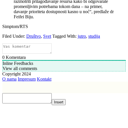
razmotriti prilagođavanje resursa kako bi odgovarale
promenljivim potrebama tokom dana – na primer,
davanje prioriteta dostupnosti kasno u noć“, predlaže dr
Feifei Biju.
Simptom/RTS
Filed Under:
Društvo
,
Svet
Tagged With:
jutro
,
studija
0
Komentara
Inline Feedbacks
View all comments
Copyright 2024
O nama
Impresum
Kontakt
Insert