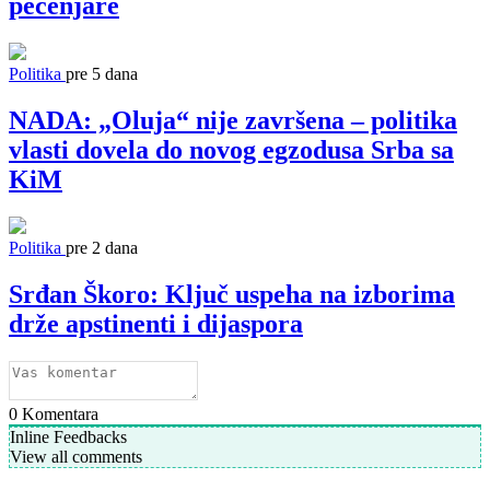
pečenjare
Politika
pre 5 dana
NADA: „Oluja“ nije završena – politika
vlasti dovela do novog egzodusa Srba sa
KiM
Politika
pre 2 dana
Srđan Škoro: Ključ uspeha na izborima
drže apstinenti i dijaspora
0
Komentara
Inline Feedbacks
View all comments