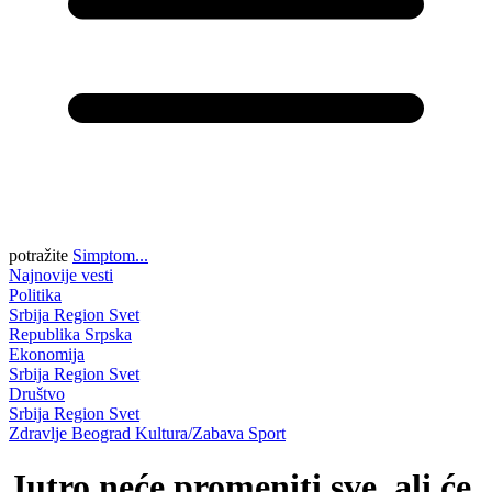
potražite
Simptom...
Najnovije vesti
Politika
Srbija
Region
Svet
Republika Srpska
Ekonomija
Srbija
Region
Svet
Društvo
Srbija
Region
Svet
Zdravlje
Beograd
Kultura/Zabava
Sport
Jutro neće promeniti sve, ali će