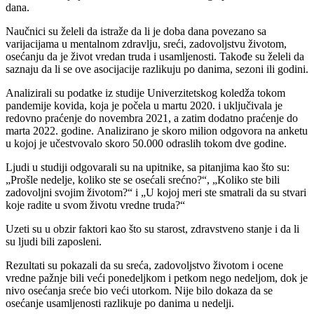
dana.
Naučnici su želeli da istraže da li je doba dana povezano sa
varijacijama u mentalnom zdravlju, sreći, zadovoljstvu životom,
osećanju da je život vredan truda i usamljenosti. Takođe su želeli da
saznaju da li se ove asocijacije razlikuju po danima, sezoni ili godini.
Analizirali su podatke iz studije Univerzitetskog koledža tokom
pandemije kovida, koja je počela u martu 2020. i uključivala je
redovno praćenje do novembra 2021, a zatim dodatno praćenje do
marta 2022. godine. Analizirano je skoro milion odgovora na anketu
u kojoj je učestvovalo skoro 50.000 odraslih tokom dve godine.
Ljudi u studiji odgovarali su na upitnike, sa pitanjima kao što su:
„Prošle nedelje, koliko ste se osećali srećno?“, „Koliko ste bili
zadovoljni svojim životom?“ i „U kojoj meri ste smatrali da su stvari
koje radite u svom životu vredne truda?“
Uzeti su u obzir faktori kao što su starost, zdravstveno stanje i da li
su ljudi bili zaposleni.
Rezultati su pokazali da su sreća, zadovoljstvo životom i ocene
vredne pažnje bili veći ponedeljkom i petkom nego nedeljom, dok je
nivo osećanja sreće bio veći utorkom. Nije bilo dokaza da se
osećanje usamljenosti razlikuje po danima u nedelji.