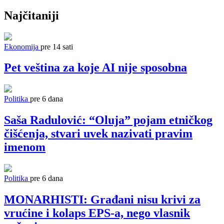
Najčitaniji
Ekonomija
pre 14 sati
Pet veština za koje AI nije sposobna
Politika
pre 6 dana
Saša Radulović: “Oluja” pojam etničkog
čišćenja, stvari uvek nazivati pravim
imenom
Politika
pre 6 dana
MONARHISTI: Građani nisu krivi za
vrućine i kolaps EPS-a, nego vlasnik