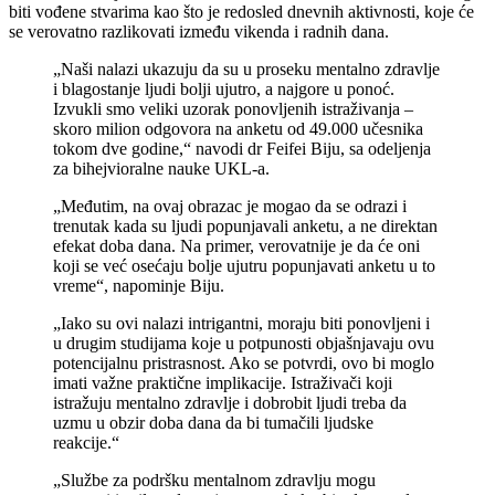
biti vođene stvarima kao što je redosled dnevnih aktivnosti, koje će
se verovatno razlikovati između vikenda i radnih dana.
„Naši nalazi ukazuju da su u proseku mentalno zdravlje
i blagostanje ljudi bolji ujutro, a najgore u ponoć.
Izvukli smo veliki uzorak ponovljenih istraživanja –
skoro milion odgovora na anketu od 49.000 učesnika
tokom dve godine,“ navodi dr Feifei Biju, sa odeljenja
za bihejvioralne nauke UKL-a.
„Međutim, na ovaj obrazac je mogao da se odrazi i
trenutak kada su ljudi popunjavali anketu, a ne direktan
efekat doba dana. Na primer, verovatnije je da će oni
koji se već osećaju bolje ujutru popunjavati anketu u to
vreme“, napominje Biju.
„Iako su ovi nalazi intrigantni, moraju biti ponovljeni i
u drugim studijama koje u potpunosti objašnjavaju ovu
potencijalnu pristrasnost. Ako se potvrdi, ovo bi moglo
imati važne praktične implikacije. Istraživači koji
istražuju mentalno zdravlje i dobrobit ljudi treba da
uzmu u obzir doba dana da bi tumačili ljudske
reakcije.“
„Službe za podršku mentalnom zdravlju mogu