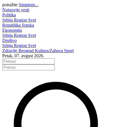
potražite
Simptom...
Najnovije vesti
Politika
Srbija
Region
Svet
Republika Srpska
Ekonomija
Srbija
Region
Svet
Društvo
Srbija
Region
Svet
Zdravlje
Beograd
Kultura/Zabava
Sport
Petak, 07. avgust 2026.