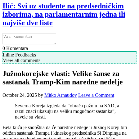
Ilić: Svi uz studente na predsedničkim
izborima, na parlamentarnim jedna ili
najviše dve liste
0
Komentara
Inline Feedbacks
View all comments
Južnokorejske vlasti: Velike šanse za
sastanak Tramp-Kim naredne nedelje
October 24, 2025
by
Mitko Arnaudov
Leave a Comment
Severna Koreja izgleda da “obraća pažnju na SAD, a
razni znaci ukazuju na veliku mogućnost sastanka”,
navele su vlasti.
Bela kuća je saopštila da će naredne nedelje u Južnoj Koreji biti
održan sastanak Trampa i kineskog predsednika Si Đinpinga na
marginama dvodnevnog samita zemalja Azijsko-pacifičke