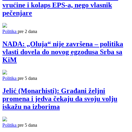
vrućine i kolaps EPS-a, nego vlasnik
pečenjare
Politika
pre 2 dana
NADA: „Oluja“ nije završena – politika
vlasti dovela do novog egzodusa Srba sa
KiM
Politika
pre 5 dana
Jelić (Monarhisti): Građani željni
promena i jedva čekaju da svoju volju
iskažu na izborima
Politika
pre 5 dana