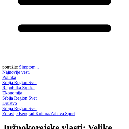
potražite
Simptom...
Najnovije vesti
Politika
Srbija
Region
Svet
Republika Srpska
Ekonomija
Srbija
Region
Svet
Društvo
Srbija
Region
Svet
Zdravlje
Beograd
Kultura/Zabava
Sport
Južnokorejske vlasti: Velike