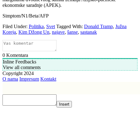
ekonomske saradnje (APEK).
Simptom/N1/Beta/AFP
Filed Under:
Politika
,
Svet
Tagged With:
Donald Tramp
,
Južna
Koreja
,
Kim Džong Un
,
najave
,
šanse
,
sastanak
0
Komentara
Inline Feedbacks
View all comments
Copyright 2024
O nama
Impresum
Kontakt
Insert