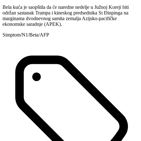
Bela kuća je saopštila da će naredne nedelje u Južnoj Koreji biti
održan sastanak Trampa i kineskog predsednika Si Đinpinga na
marginama dvodnevnog samita zemalja Azijsko-pacifičke
ekonomske saradnje (APEK).
Simptom/N1/Beta/AFP