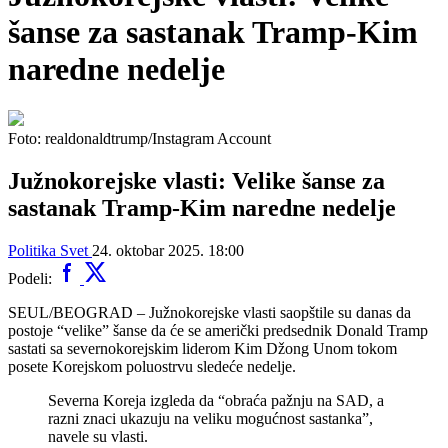
šanse za sastanak Tramp-Kim
naredne nedelje
Foto: realdonaldtrump/Instagram Account
Južnokorejske vlasti: Velike šanse za
sastanak Tramp-Kim naredne nedelje
Politika
Svet
24. oktobar 2025. 18:00
Podeli:
SEUL/BEOGRAD – Južnokorejske vlasti saopštile su danas da
postoje “velike” šanse da će se američki predsednik Donald Tramp
sastati sa severnokorejskim liderom Kim Džong Unom tokom
posete Korejskom poluostrvu sledeće nedelje.
Severna Koreja izgleda da “obraća pažnju na SAD, a
razni znaci ukazuju na veliku mogućnost sastanka”,
navele su vlasti.