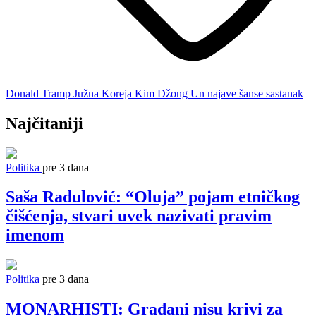
Donald Tramp
Južna Koreja
Kim Džong Un
najave
šanse
sastanak
Najčitaniji
Politika
pre 3 dana
Saša Radulović: “Oluja” pojam etničkog
čišćenja, stvari uvek nazivati pravim
imenom
Politika
pre 3 dana
MONARHISTI: Građani nisu krivi za