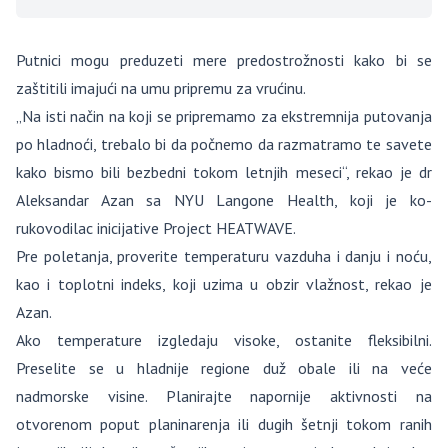
Putnici mogu preduzeti mere predostrožnosti kako bi se
zaštitili imajući na umu pripremu za vrućinu.
„Na isti način na koji se pripremamo za ekstremnija putovanja
po hladnoći, trebalo bi da počnemo da razmatramo te savete
kako bismo bili bezbedni tokom letnjih meseci“, rekao je dr
Aleksandar Azan sa NYU Langone Health, koji je ko-
rukovodilac inicijative Project HEATWAVE.
Pre poletanja, proverite temperaturu vazduha i danju i noću,
kao i toplotni indeks, koji uzima u obzir vlažnost, rekao je
Azan.
Ako temperature izgledaju visoke, ostanite fleksibilni.
Preselite se u hladnije regione duž obale ili na veće
nadmorske visine. Planirajte napornije aktivnosti na
otvorenom poput planinarenja ili dugih šetnji tokom ranih