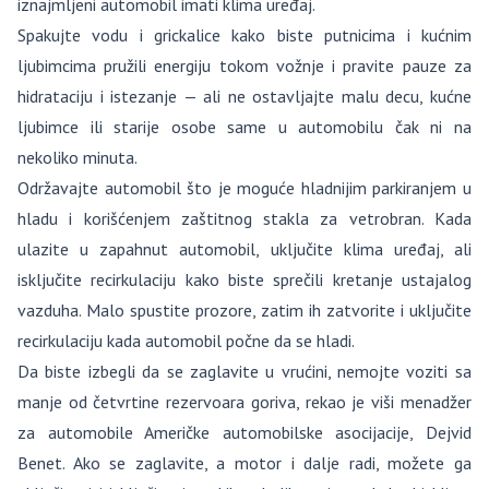
iznajmljeni automobil imati klima uređaj.
Spakujte vodu i grickalice kako biste putnicima i kućnim
ljubimcima pružili energiju tokom vožnje i pravite pauze za
hidrataciju i istezanje — ali ne ostavljajte malu decu, kućne
ljubimce ili starije osobe same u automobilu čak ni na
nekoliko minuta.
Održavajte automobil što je moguće hladnijim parkiranjem u
hladu i korišćenjem zaštitnog stakla za vetrobran. Kada
ulazite u zapahnut automobil, uključite klima uređaj, ali
isključite recirkulaciju kako biste sprečili kretanje ustajalog
vazduha. Malo spustite prozore, zatim ih zatvorite i uključite
recirkulaciju kada automobil počne da se hladi.
Da biste izbegli da se zaglavite u vrućini, nemojte voziti sa
manje od četvrtine rezervoara goriva, rekao je viši menadžer
za automobile Američke automobilske asocijacije, Dejvid
Benet. Ako se zaglavite, a motor i dalje radi, možete ga