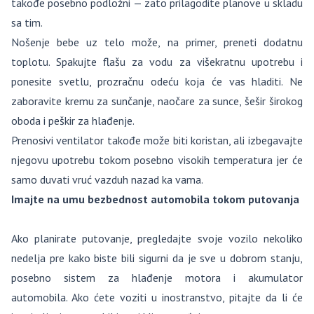
takođe posebno podložni — zato prilagodite planove u skladu
sa tim.
Nošenje bebe uz telo može, na primer, preneti dodatnu
toplotu. Spakujte flašu za vodu za višekratnu upotrebu i
ponesite svetlu, prozračnu odeću koja će vas hladiti. Ne
zaboravite kremu za sunčanje, naočare za sunce, šešir širokog
oboda i peškir za hlađenje.
Prenosivi ventilator takođe može biti koristan, ali izbegavajte
njegovu upotrebu tokom posebno visokih temperatura jer će
samo duvati vruć vazduh nazad ka vama.
Imajte na umu bezbednost automobila tokom putovanja
Ako planirate putovanje, pregledajte svoje vozilo nekoliko
nedelja pre kako biste bili sigurni da je sve u dobrom stanju,
posebno sistem za hlađenje motora i akumulator
automobila. Ako ćete voziti u inostranstvo, pitajte da li će