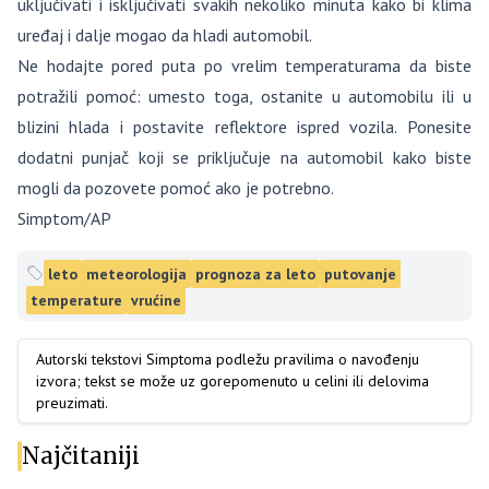
uključivati i isključivati svakih nekoliko minuta kako bi klima
uređaj i dalje mogao da hladi automobil.
Ne hodajte pored puta po vrelim temperaturama da biste
potražili pomoć: umesto toga, ostanite u automobilu ili u
blizini hlada i postavite reflektore ispred vozila. Ponesite
dodatni punjač koji se priključuje na automobil kako biste
mogli da pozovete pomoć ako je potrebno.
Simptom/AP
leto
meteorologija
prognoza za leto
putovanje
temperature
vrućine
Autorski tekstovi Simptoma podležu pravilima o navođenju
izvora; tekst se može uz gorepomenuto u celini ili delovima
preuzimati.
Najčitaniji