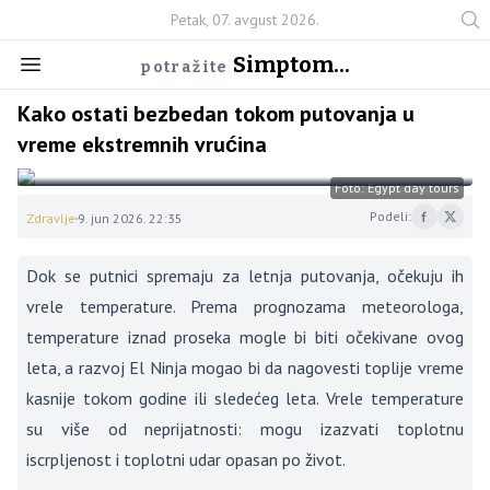
Petak, 07. avgust 2026.
Simptom...
potražite
Kako ostati bezbedan tokom putovanja u
vreme ekstremnih vrućina
Foto: Egypt day tours
Podeli:
Zdravlje
9. jun 2026. 22:35
Dok se putnici spremaju za letnja putovanja, očekuju ih
vrele temperature. Prema prognozama meteorologa,
temperature iznad proseka mogle bi biti očekivane ovog
leta, a razvoj El Ninja mogao bi da nagovesti toplije vreme
kasnije tokom godine ili sledećeg leta. Vrele temperature
su više od neprijatnosti: mogu izazvati toplotnu
iscrpljenost i toplotni udar opasan po život.