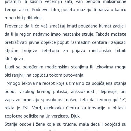
jutarnjih ili kasnih večernjih sati, van perioda maksimalne
temperature. Podnevni film, poseta muzeju ili pauza u kafiću
mogu biti prikladniji.
Proverite da li će vaš smeštaj imati pouzdane klimatizacije i
da li je region nedavno imao nestanke struje. Takođe možete
pretraživati javne objekte poput rashladnih centara i zapisati
ključne brojeve telefona za prijavu medicinskih hitnih
slučajeva.
Ljudi sa određenim medicinskim stanjima ili lekovima mogu
biti ranjiviji na toplotu tokom putovanja.
„Mnogo lekova na recept koje uzimamo za uobičajena stanja
poput visokog krvnog pritiska, anksioznosti, depresije, oni
zapravo ometaju sposobnost našeg tela da termoreguliše“,
rekla je Ešli Vord, direktorka Centra za inovacije u oblasti
toplotne politike na Univerzitetu Djuk.
Starije osobe i žene koje su trudne, mala deca i odojčad su