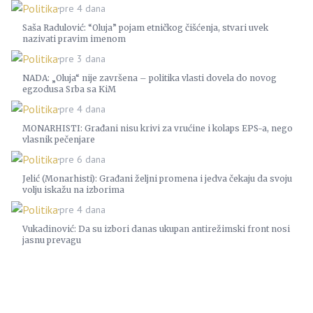
Politika
pre 4 dana
Saša Radulović: “Oluja” pojam etničkog čišćenja, stvari uvek
nazivati pravim imenom
Politika
pre 3 dana
NADA: „Oluja“ nije završena – politika vlasti dovela do novog
egzodusa Srba sa KiM
Politika
pre 4 dana
MONARHISTI: Građani nisu krivi za vrućine i kolaps EPS-a, nego
vlasnik pečenjare
Politika
pre 6 dana
Jelić (Monarhisti): Građani željni promena i jedva čekaju da svoju
volju iskažu na izborima
Politika
pre 4 dana
Vukadinović: Da su izbori danas ukupan antirežimski front nosi
jasnu prevagu