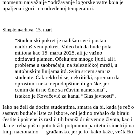
momentu najvažnije “održavanje logorske vatre koja je
upaljena i gori” na određenoj temperaturi.
Simptom/arhiva, 15. mart
“Studentski pokret je nadišao sve i postao
naddruštveni pokret.
Voleo bih da bude pola
miliona kao 15. marta 2025, ali je važno
održavati plamen. Očekujem mnogo ljudi, ali i
probleme u saobraćaju, na železničkoj mreži, u
autobuskim linijama itd.
Svim srcem sam uz
studente. Čak reklo bi se, nekritički, spreman da
oprostim i neke nepodopštine ili greške, jer
cenim da ih ne čine sa rđavim namerama”,
istakao je Kovačević za kanal “Glas javnosti”.
Iako ne želi da docira studentima, smatra da bi, kada je reč o
sastavu buduće liste za izbore, oni jedino trebalo da biraju
čestite i poštene iz različitih branši društvenog života, kao i
da ne treba pošto-poto težiti potpunom paritetu i simetriji na
liniji nacionalno — građansko, jer je to, kako kaže, veštački.