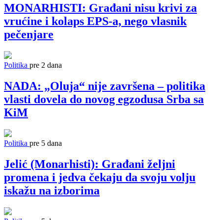
MONARHISTI: Građani nisu krivi za
vrućine i kolaps EPS-a, nego vlasnik
pečenjare
Politika
pre 2 dana
NADA: „Oluja“ nije završena – politika
vlasti dovela do novog egzodusa Srba sa
KiM
Politika
pre 5 dana
Jelić (Monarhisti): Građani željni
promena i jedva čekaju da svoju volju
iskažu na izborima