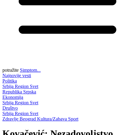
potražite
Simptom...
Najnovije vesti
Politika
Srbija
Region
Svet
Republika Srpska
Ekonomija
Srbija
Region
Svet
Društvo
Srbija
Region
Svet
Zdravlje
Beograd
Kultura/Zabava
Sport
Kovačević: Nezadovoljstvo