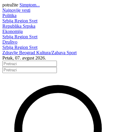
potražite
Simptom...
Najnovije vesti
Politika
Srbija
Region
Svet
Republika Srpska
Ekonomija
Srbija
Region
Svet
Društvo
Srbija
Region
Svet
Zdravlje
Beograd
Kultura/Zabava
Sport
Petak, 07. avgust 2026.