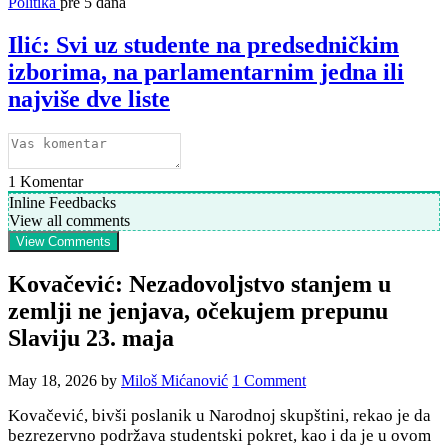
Politika
pre 5 dana
Ilić: Svi uz studente na predsedničkim
izborima, na parlamentarnim jedna ili
najviše dve liste
1
Komentar
Inline Feedbacks
View all comments
View Comments
Kovačević: Nezadovoljstvo stanjem u
zemlji ne jenjava, očekujem prepunu
Slaviju 23. maja
May 18, 2026
by
Miloš Mićanović
1 Comment
Kovačević, bivši poslanik u Narodnoj skupštini, rekao je da
bezrezervno podržava studentski pokret, kao i da je u ovom