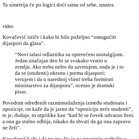
Ta simetrija će po logici doći sama od sebe, smatra.
video
Kovačević ističe i kako bi bilo poželjno “omogućiti
dijaspori da glasa”.
“Novi talasi odlaznika su opterećeni nostalgijom.
Jedan značajan deo bi se svakako vratio u
zemlju. Ako treba nešto da savetujem, onda je i to
da se (studenti) okrenu i prema dijaspori;
verujem i da u narednoj vlasti treba formirati
ministarstvo za dijasporu”, ocenio je dramski
pisac.
Povodom određenih razmimoilaženja između studenata i
opozicije, on kaže da je jasno da “opoziciju
neće studenti”,
te je, dodaje, to otprilike kao “kad bi se čovek udvarao ženi,
a ona ga stalno odbija, nikako da shvati da ga ona zapravo
ne želi”.
Kovačević kaže i da ne zna šta je za opoziciju najbolje u