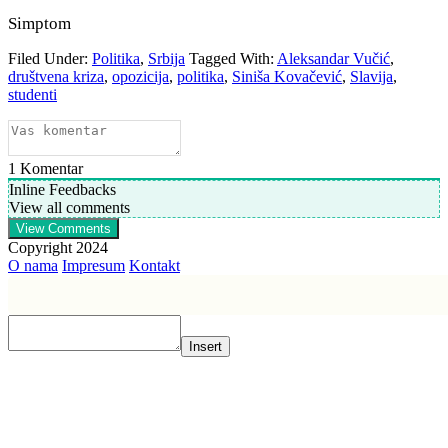
Simptom
Filed Under:
Politika
,
Srbija
Tagged With:
Aleksandar Vučić
,
društvena kriza
,
opozicija
,
politika
,
Siniša Kovačević
,
Slavija
,
studenti
1
Komentar
Inline Feedbacks
View all comments
View Comments
Copyright 2024
O nama
Impresum
Kontakt
Insert