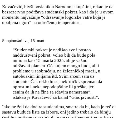
Kovačević, bivši poslanik u Narodnoj skupštini, rekao je da
bezrezervno podržava studentski pokret, kao i da je u ovom
momentu najvažnije “održavanje logorske vatre koja je
upaljena i gori” na određenoj temperaturi.
Simptom/arhiva, 15. mart
“Studentski pokret je nadišao sve i postao
naddruštveni pokret.
Voleo bih da bude pola
miliona kao 15. marta 2025, ali je važno
održavati plamen. Očekujem mnogo ljudi, ali i
probleme u saobraćaju, na železničkoj mreži, u
autobuskim linijama itd.
Svim srcem sam uz
studente. Čak reklo bi se, nekritički, spreman da
oprostim i neke nepodopštine ili greške, jer
cenim da ih ne čine sa rđavim namerama”,
istakao je Kovačević za kanal “Glas javnosti”.
Iako ne želi da docira studentima, smatra da bi, kada je reč o
sastavu buduće liste za izbore, oni jedino trebalo da biraju
čestite i poštene iz različitih branši društvenog života, kao i