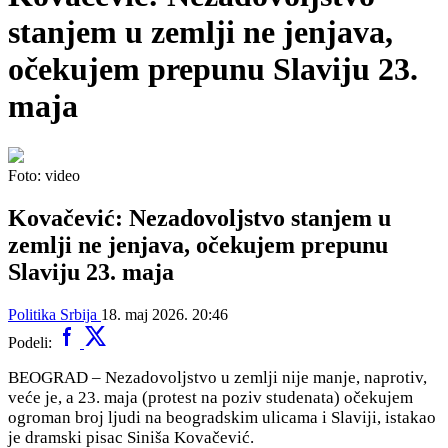
stanjem u zemlji ne jenjava,
očekujem prepunu Slaviju 23.
maja
Foto: video
Kovačević: Nezadovoljstvo stanjem u
zemlji ne jenjava, očekujem prepunu
Slaviju 23. maja
Politika
Srbija
18. maj 2026. 20:46
Podeli:
BEOGRAD –
Nezadovoljstvo u zemlji nije manje, naprotiv,
veće je, a 23. maja (protest na poziv studenata) očekujem
ogroman broj ljudi na beogradskim ulicama i Slaviji, istakao
je dramski pisac Siniša Kovačević.