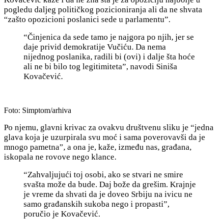
pogledu daljeg političkog pozicioniranja ali da ne shvata
“zašto opozicioni poslanici sede u parlamentu”.
“Činjenica da sede tamo je najgora po njih, jer se
daje privid demokratije Vučiću. Da nema
nijednog poslanika, radili bi (ovi) i dalje šta hoće
ali ne bi bilo tog legitimiteta”, navodi Siniša
Kovačević.
Foto: Simptom/arhiva
Po njemu, glavni krivac za ovakvu društvenu sliku je “jedna
glava koja je uzurpirala svu moć i sama poverovavši da je
mnogo pametna”, a ona je, kaže, između nas, građana,
iskopala ne rovove nego klance.
“Zahvaljujući toj osobi, ako se stvari ne smire
svašta može da bude. Daj bože da grešim. Krajnje
je vreme da shvati da je doveo Srbiju na ivicu ne
samo građanskih sukoba nego i propasti”,
poručio je Kovačević.