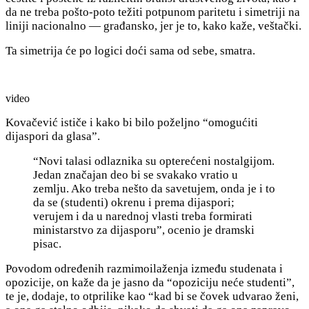
da ne treba pošto-poto težiti potpunom paritetu i simetriji na
liniji nacionalno — građansko, jer je to, kako kaže, veštački.
Ta simetrija će po logici doći sama od sebe, smatra.
video
Kovačević ističe i kako bi bilo poželjno “omogućiti
dijaspori da glasa”.
“Novi talasi odlaznika su opterećeni nostalgijom.
Jedan značajan deo bi se svakako vratio u
zemlju. Ako treba nešto da savetujem, onda je i to
da se (studenti) okrenu i prema dijaspori;
verujem i da u narednoj vlasti treba formirati
ministarstvo za dijasporu”, ocenio je dramski
pisac.
Povodom određenih razmimoilaženja između studenata i
opozicije, on kaže da je jasno da “opoziciju
neće studenti”,
te je, dodaje, to otprilike kao “kad bi se čovek udvarao ženi,