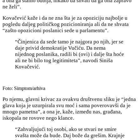
a ona ga stalno odbija, nikako da shvati da ga ona zapravo
ne želi”.
Kovačević kaže i da ne zna šta je za opoziciju najbolje u
pogledu daljeg političkog pozicioniranja ali da ne shvata
“zašto opozicioni poslanici sede u parlamentu”.
“Činjenica da sede tamo je najgora po njih, jer se
daje privid demokratije Vučiću. Da nema
nijednog poslanika, radili bi (ovi) i dalje šta hoće
ali ne bi bilo tog legitimiteta”, navodi Siniša
Kovačević.
Foto: Simptom/arhiva
Po njemu, glavni krivac za ovakvu društvenu sliku je “jedna
glava koja je uzurpirala svu moć i sama poverovavši da je
mnogo pametna”, a ona je, kaže, između nas, građana,
iskopala ne rovove nego klance.
“Zahvaljujući toj osobi, ako se stvari ne smire
svašta može da bude. Daj bože da grešim. Krajnje