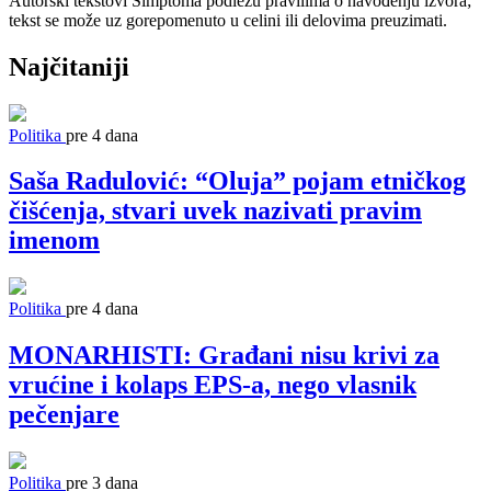
Autorski tekstovi Simptoma podležu pravilima o navođenju izvora;
tekst se može uz gorepomenuto u celini ili delovima preuzimati.
Najčitaniji
Politika
pre 4 dana
Saša Radulović: “Oluja” pojam etničkog
čišćenja, stvari uvek nazivati pravim
imenom
Politika
pre 4 dana
MONARHISTI: Građani nisu krivi za
vrućine i kolaps EPS-a, nego vlasnik
pečenjare
Politika
pre 3 dana