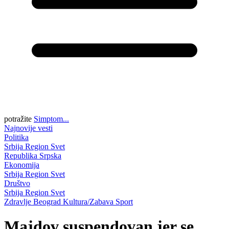
potražite
Simptom...
Najnovije vesti
Politika
Srbija
Region
Svet
Republika Srpska
Ekonomija
Srbija
Region
Svet
Društvo
Srbija
Region
Svet
Zdravlje
Beograd
Kultura/Zabava
Sport
Majdov suspendovan jer se