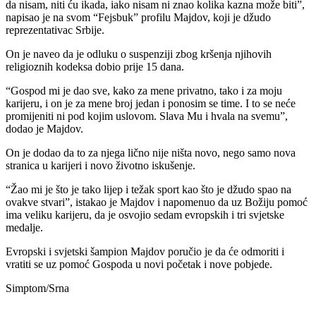
da nisam, niti ću ikada, iako nisam ni znao kolika kazna može biti”,
napisao je na svom “Fejsbuk” profilu Majdov, koji je džudo
reprezentativac Srbije.
On je naveo da je odluku o suspenziji zbog kršenja njihovih
religioznih kodeksa dobio prije 15 dana.
“Gospod mi je dao sve, kako za mene privatno, tako i za moju
karijeru, i on je za mene broj jedan i ponosim se time. I to se neće
promijeniti ni pod kojim uslovom. Slava Mu i hvala na svemu”,
dodao je Majdov.
On je dodao da to za njega lično nije ništa novo, nego samo nova
stranica u karijeri i novo životno iskušenje.
“Žao mi je što je tako lijep i težak sport kao što je džudo spao na
ovakve stvari”, istakao je Majdov i napomenuo da uz Božiju pomoć
ima veliku karijeru, da je osvojio sedam evropskih i tri svjetske
medalje.
Evropski i svjetski šampion Majdov poručio je da će odmoriti i
vratiti se uz pomoć Gospoda u novi početak i nove pobjede.
Simptom/Srna