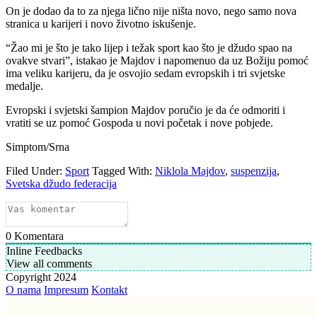
On je dodao da to za njega lično nije ništa novo, nego samo nova
stranica u karijeri i novo životno iskušenje.
“Žao mi je što je tako lijep i težak sport kao što je džudo spao na
ovakve stvari”, istakao je Majdov i napomenuo da uz Božiju pomoć
ima veliku karijeru, da je osvojio sedam evropskih i tri svjetske
medalje.
Evropski i svjetski šampion Majdov poručio je da će odmoriti i
vratiti se uz pomoć Gospoda u novi početak i nove pobjede.
Simptom/Srna
Filed Under:
Sport
Tagged With:
Niklola Majdov
,
suspenzija
,
Svetska džudo federacija
0
Komentara
Inline Feedbacks
View all comments
Copyright 2024
O nama
Impresum
Kontakt