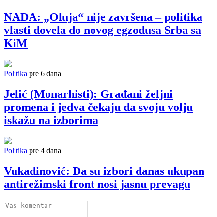
NADA: „Oluja“ nije završena – politika
vlasti dovela do novog egzodusa Srba sa
KiM
Politika
pre 6 dana
Jelić (Monarhisti): Građani željni
promena i jedva čekaju da svoju volju
iskažu na izborima
Politika
pre 4 dana
Vukadinović: Da su izbori danas ukupan
antirežimski front nosi jasnu prevagu