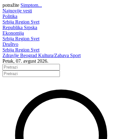
potražite
Simptom...
Najnovije vesti
Politika
Srbija
Region
Svet
Republika Srpska
Ekonomija
Srbija
Region
Svet
Društvo
Srbija
Region
Svet
Zdravlje
Beograd
Kultura/Zabava
Sport
Petak, 07. avgust 2026.