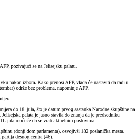
FP, pozivajući se na Jelisejsku palatu.
vku nakon izbora. Kako prenosi AFP, vlada će nastaviti da radi u
septembar) održe bez problema, napominje AFP.
ijera.
mijera do 18. jula, što je datum prvog sastanka Narodne skupštine na
 Jelisejska palata je jasno stavila do znanja da je predsedniku
. jula moći će da se vrati aktuelnim poslovima.
pštinu (donji dom parlamenta), osvojivši 182 poslanička mesta.
 partija desnog centra (46).