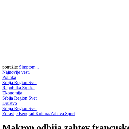
potražite
Simptom...
Najnovije vesti
Politika
Srbija
Region
Svet
Republika Srpska
Ekonomija
Srbija
Region
Svet
Društvo
Srbija
Region
Svet
Zdravlje
Beograd
Kultura/Zabava
Sport
Makron odbija zahtev francusko