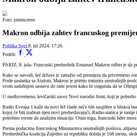
Foto: printscreen
Makron odbija zahtev francuskog premijer
Politika
Svet
8. jul 2024. 17:26
Podeli:
PARIZ, 8. jula- Francuski predsednik Emanuel Makron odbio je da prihv
Kako se navodi, šef države je zatražio od premijera da privremeno osta
Posle sastanka sa Atalom, Makron je primio ministra unutrašnjih posl
svom sadašnjem sastavu do rane jeseni kako bi osigurala da se Olimpij
U međuvremenu, levičarski savez Novi narodni front, koji je pobedio 
Radio Evropa 1 kaže da novi šef vlade neće biti saopšten u bliskoj b
kojoj će biti izabran njen novi predsedavajući. Radio-stanica je ranij
potrebno vreme da analizira situaciju. Osim toga, francuski lider mora
Prema podacima francuskog Ministarstva unutrašnjih poslova, alijans
Predsednička koalicija Zajedno za republiku dobila je 168 mesta, slede