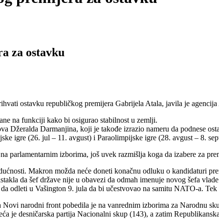
a za ostavku
ati ostavku republičkog premijera Gabrijela Atala, javila je agencija A
ne na funkciji kako bi osigurao stabilnost u zemlji.
ova Džeralda Darmanjina, koji je takođe izrazio nameru da podnese osta
ske igre (26. jul – 11. avgust) i Paraolimpijske igre (28. avgust – 8. 
na parlamentarnim izborima, još uvek razmišlja koga da izabere za prem
udućnosti. Makron možda neće doneti konačnu odluku o kandidaturi pre
e istakla da šef države nije u obavezi da odmah imenuje novog šefa vlade.
 da odleti u Vašington 9. jula da bi učestvovao na samitu NATO-a. Tek 11
a Novi narodni front pobedila je na vanrednim izborima za Narodnu sku
ća je desničarska partija Nacionalni skup (143), a zatim Republikanska