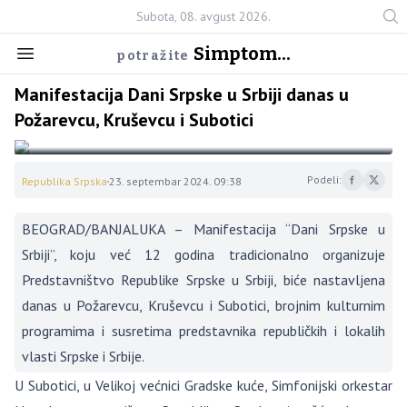
Subota, 08. avgust 2026.
Simptom...
potražite
Manifestacija Dani Srpske u Srbiji danas u
Požarevcu, Kruševcu i Subotici
Podeli:
Republika Srpska
23. septembar 2024. 09:38
BEOGRAD/BANJALUKA – Manifestacija “Dani Srpske u
Srbiji”, koju već 12 godina tradicionalno organizuje
Predstavništvo Republike Srpske u Srbiji, biće nastavljena
danas u Požarevcu, Kruševcu i Subotici, brojnim kulturnim
programima i susretima predstavnika republičkih i lokalih
vlasti Srpske i Srbije.
U Subotici, u Velikoj većnici Gradske kuće, Simfonijski orkestar