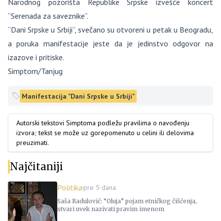
Narodnog pozorišta Republike Srpske izvešće koncert
“Serenada za saveznike”.
“Dani Srpske u Srbiji”, svečano su otvoreni u petak u Beogradu,
a poruka manifestacije jeste da je jedinstvo odgovor na
izazove i pritiske.
Simptom/Tanjug
Manifestacija "Dani Srpske u Srbiji"
Autorski tekstovi Simptoma podležu pravilima o navođenju
izvora; tekst se može uz gorepomenuto u celini ili delovima
preuzimati.
Najčitaniji
Politika
pre 5 dana
Saša Radulović: “Oluja” pojam etničkog čišćenja,
stvari uvek nazivati pravim imenom