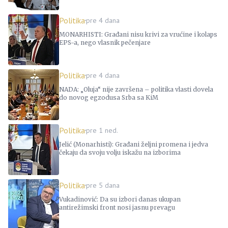
Politika
pre 4 dana
MONARHISTI: Građani nisu krivi za vrućine i kolaps
EPS-a, nego vlasnik pečenjare
Politika
pre 4 dana
NADA: „Oluja“ nije završena – politika vlasti dovela
do novog egzodusa Srba sa KiM
Politika
pre 1 ned.
Jelić (Monarhisti): Građani željni promena i jedva
čekaju da svoju volju iskažu na izborima
Politika
pre 5 dana
Vukadinović: Da su izbori danas ukupan
antirežimski front nosi jasnu prevagu