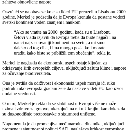
zahteva obnovljene napore.
Osvrćući se na obaveze koje su lideri EU preuzeli u Lisabonu 2000.
godine, Merkel je podsetila da je Evropa krenula da postane vodeći
svetski kontinent vođen znanjem i naukom.
“Ako se vratite na 2000. godinu, kada su u Lisabonu
šefovi vlada izjavili da Evropa treba da bude najjači i na
nauci najzasnovaniji kontinent na svetu, a mi smo
daleko od tog cilja, i ima mnogo posla koji morate
uraditi kako biste se približili tom obećanju”, rekla je.
Merkel je naglasila da ekonomski uspeh ostaje ključan za
održavanje širih evropskih ciljeva, uključujući zaštitu klime i napore
za očuvanje biodiverziteta.
Ona je tvrdila da održivost i ekonomski uspeh moraju ići ruku
podruku ako evropski građani žele da nastave videti EU kao izvor
dodatne vrednosti.
O miru, Merkel je rekla da se stabilnost u Evropi više ne može
uzimati zdravo za gotovo, ukazujući na rat u Ukrajini kao dokaz da
su dugogodišnje pretpostavke o sigurnosti uništene.
Napomenula je da promenjiva međunarodna dinamika, uključujući
promene u sigurnosnoj politici SAD, naglašava krhkost evropskog