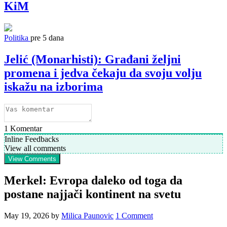
KiM
Politika
pre 5 dana
Jelić (Monarhisti): Građani željni
promena i jedva čekaju da svoju volju
iskažu na izborima
1
Komentar
Inline Feedbacks
View all comments
View Comments
Merkel: Evropa daleko od toga da
postane najjači kontinent na svetu
May 19, 2026
by
Milica Paunovic
1 Comment