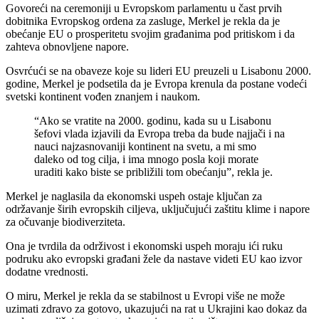
Govoreći na ceremoniji u Evropskom parlamentu u čast prvih
dobitnika Evropskog ordena za zasluge, Merkel je rekla da je
obećanje EU o prosperitetu svojim građanima pod pritiskom i da
zahteva obnovljene napore.
Osvrćući se na obaveze koje su lideri EU preuzeli u Lisabonu 2000.
godine, Merkel je podsetila da je Evropa krenula da postane vodeći
svetski kontinent vođen znanjem i naukom.
“Ako se vratite na 2000. godinu, kada su u Lisabonu
šefovi vlada izjavili da Evropa treba da bude najjači i na
nauci najzasnovaniji kontinent na svetu, a mi smo
daleko od tog cilja, i ima mnogo posla koji morate
uraditi kako biste se približili tom obećanju”, rekla je.
Merkel je naglasila da ekonomski uspeh ostaje ključan za
održavanje širih evropskih ciljeva, uključujući zaštitu klime i napore
za očuvanje biodiverziteta.
Ona je tvrdila da održivost i ekonomski uspeh moraju ići ruku
podruku ako evropski građani žele da nastave videti EU kao izvor
dodatne vrednosti.
O miru, Merkel je rekla da se stabilnost u Evropi više ne može
uzimati zdravo za gotovo, ukazujući na rat u Ukrajini kao dokaz da