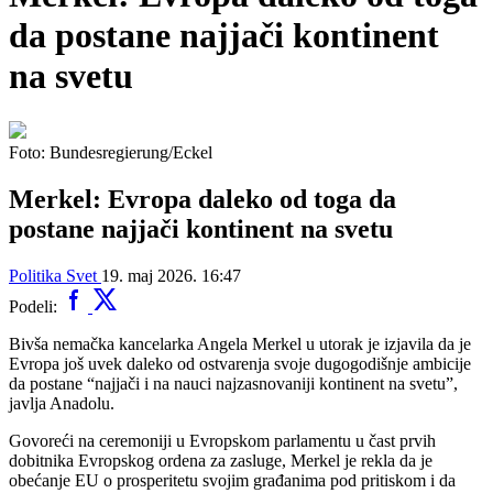
da postane najjači kontinent
na svetu
Foto: Bundesregierung/Eckel
Merkel: Evropa daleko od toga da
postane najjači kontinent na svetu
Politika
Svet
19. maj 2026. 16:47
Podeli:
Bivša nemačka kancelarka Angela Merkel u utorak je izjavila da je
Evropa još uvek daleko od ostvarenja svoje dugogodišnje ambicije
da postane “najjači i na nauci najzasnovaniji kontinent na svetu”,
javlja Anadolu.
Govoreći na ceremoniji u Evropskom parlamentu u čast prvih
dobitnika Evropskog ordena za zasluge, Merkel je rekla da je
obećanje EU o prosperitetu svojim građanima pod pritiskom i da