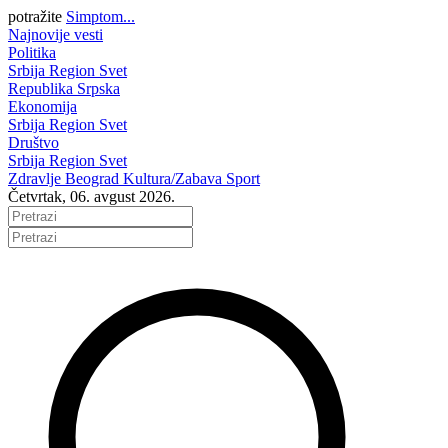
potražite
Simptom...
Najnovije vesti
Politika
Srbija
Region
Svet
Republika Srpska
Ekonomija
Srbija
Region
Svet
Društvo
Srbija
Region
Svet
Zdravlje
Beograd
Kultura/Zabava
Sport
Četvrtak, 06. avgust 2026.