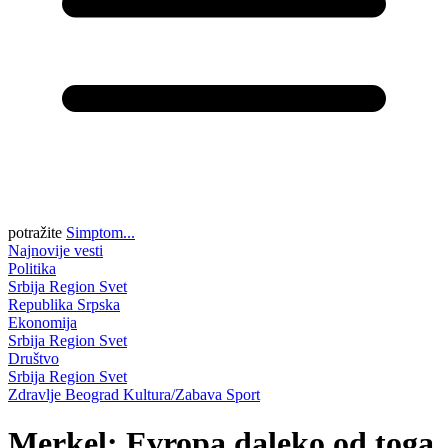
potražite
Simptom...
Najnovije vesti
Politika
Srbija
Region
Svet
Republika Srpska
Ekonomija
Srbija
Region
Svet
Društvo
Srbija
Region
Svet
Zdravlje
Beograd
Kultura/Zabava
Sport
Merkel: Evropa daleko od toga