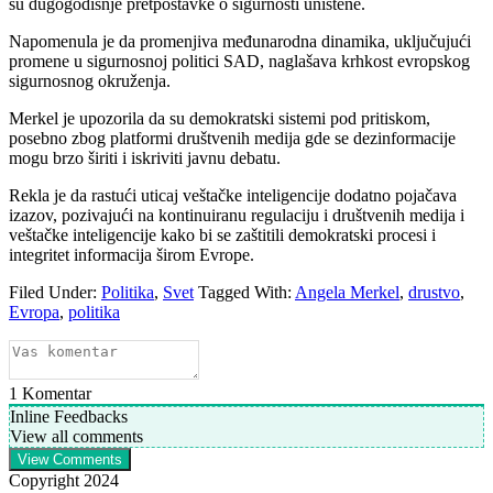
su dugogodišnje pretpostavke o sigurnosti uništene.
Napomenula je da promenjiva međunarodna dinamika, uključujući
promene u sigurnosnoj politici SAD, naglašava krhkost evropskog
sigurnosnog okruženja.
Merkel je upozorila da su demokratski sistemi pod pritiskom,
posebno zbog platformi društvenih medija gde se dezinformacije
mogu brzo širiti i iskriviti javnu debatu.
Rekla je da rastući uticaj veštačke inteligencije dodatno pojačava
izazov, pozivajući na kontinuiranu regulaciju i društvenih medija i
veštačke inteligencije kako bi se zaštitili demokratski procesi i
integritet informacija širom Evrope.
Filed Under:
Politika
,
Svet
Tagged With:
Angela Merkel
,
drustvo
,
Evropa
,
politika
1
Komentar
Inline Feedbacks
View all comments
View Comments
Copyright 2024