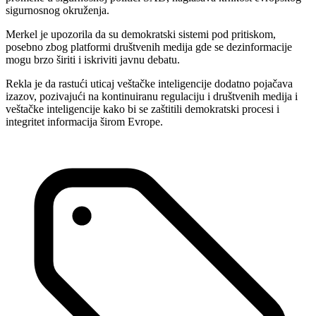
sigurnosnog okruženja.
Merkel je upozorila da su demokratski sistemi pod pritiskom,
posebno zbog platformi društvenih medija gde se dezinformacije
mogu brzo širiti i iskriviti javnu debatu.
Rekla je da rastući uticaj veštačke inteligencije dodatno pojačava
izazov, pozivajući na kontinuiranu regulaciju i društvenih medija i
veštačke inteligencije kako bi se zaštitili demokratski procesi i
integritet informacija širom Evrope.