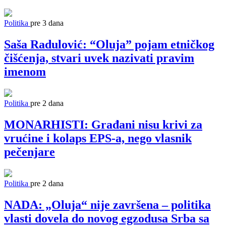
Politika
pre 3 dana
Saša Radulović: “Oluja” pojam etničkog
čišćenja, stvari uvek nazivati pravim
imenom
Politika
pre 2 dana
MONARHISTI: Građani nisu krivi za
vrućine i kolaps EPS-a, nego vlasnik
pečenjare
Politika
pre 2 dana
NADA: „Oluja“ nije završena – politika
vlasti dovela do novog egzodusa Srba sa