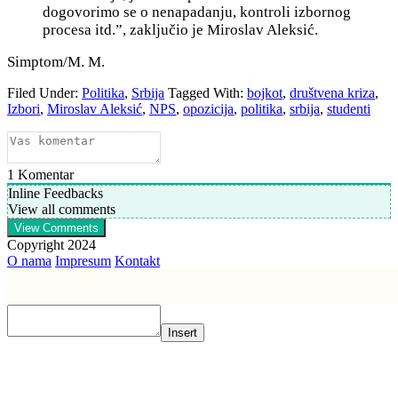
dogovorimo se o nenapadanju, kontroli izbornog
procesa itd.”, zaključio je Miroslav Aleksić.
Simptom/M. M.
Filed Under:
Politika
,
Srbija
Tagged With:
bojkot
,
društvena kriza
,
Izbori
,
Miroslav Aleksić
,
NPS
,
opozicija
,
politika
,
srbija
,
studenti
1
Komentar
Inline Feedbacks
View all comments
View Comments
Copyright 2024
O nama
Impresum
Kontakt
Insert