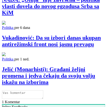
vlasti dovela do novog egzodusa Srba sa
KiM
Politika
pre 6 dana
Vukadinović: Da su izbori danas ukupan
antirežimski front nosi jasnu prevagu
Politika
pre 1 ned.
Jelić (Monarhisti): Građani željni
promena i jedva čekaju da svoju volju
iskažu na izborima
1
Komentar
Inline Feedbacks