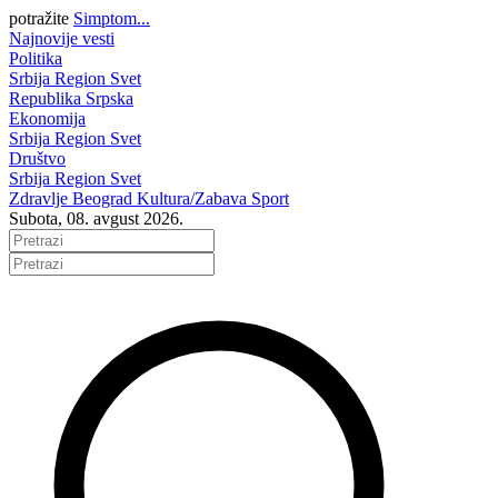
potražite
Simptom...
Najnovije vesti
Politika
Srbija
Region
Svet
Republika Srpska
Ekonomija
Srbija
Region
Svet
Društvo
Srbija
Region
Svet
Zdravlje
Beograd
Kultura/Zabava
Sport
Subota, 08. avgust 2026.