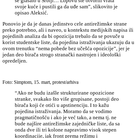
se glasalo u Srbiji… Lopovu ste otvorili vrata
svoje kuće i pustili ga da uđe sam”, slikovito je
opisao Aleksić.
Ponovio je da je danas jedinstvo cele antirežimske strane
preko potrebno, ali i naveo, u kontekstu medijskih napisa ili
pojedinih analiza da bi opozicija trebalo da se povuče u
korist studentske liste, da pojedina istraživanja ukazuju da u
ovom trenutku “nema pobede bez učešća opozicije”, jer je
jedan deo birača strogo stranački nastrojen i ideološki
opredeljen.
Foto: Simptom, 15. mart, protest/arhiva
“Ako ne budu izašle strukturirane opozicione
stranke, svakako što više grupisane, postoji deo
birača koji će otići u apstinenciju. I to kažu
pojedina istraživanja. Moramo da se vodimo
pragmatičnošću i ako je već tako, a nema tj. ne
bude najšire antirežimske zajedničke liste, da sa
onda dve ili tri kolone napravimo visok stepen
koordinacije, jak front prema režimu i