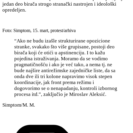
jedan deo birača strogo stranački nastrojen i ideološki
opredeljen.
Foto: Simptom, 15. mart, protest/arhiva
“Ako ne budu izašle strukturirane opozicione
stranke, svakako što više grupisane, postoji deo
birača koji će otići u apstinenciju. I to kažu
pojedina istraživanja. Moramo da se vodimo
pragmatičnošću i ako je već tako, a nema tj. ne
bude najšire antirežimske zajedničke liste, da sa
onda dve ili tri kolone napravimo visok stepen
koordinacije, jak front prema režimu i
dogovorimo se o nenapadanju, kontroli izbornog
procesa itd.”, zaključio je Miroslav Aleksić.
Simptom/M. M.