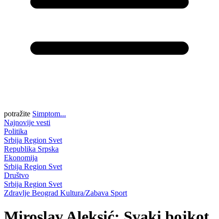
potražite
Simptom...
Najnovije vesti
Politika
Srbija
Region
Svet
Republika Srpska
Ekonomija
Srbija
Region
Svet
Društvo
Srbija
Region
Svet
Zdravlje
Beograd
Kultura/Zabava
Sport
Miroslav Aleksić: Svaki bojkot