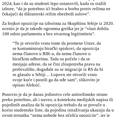
2024, kao i da su studenti lepo ustanovili, kada su tražili
izbore, “da je potrebno ići hrabro u borbu protiv režima ne
čekajući da diktatorski režim obezbedi uslove”.
Za bojkot opozicije na izborima za Skupštinu Srbije iz 2020.
ocenio je da je takođe ogromna greška jer je “vlast dobila
100 odsto parlamenta a bez stvarnog legitimiteta”.
“To je otvorilo vrata tome da promene Ustav, da
se kontaminiraju birački spiskovi, da opozicija
nema članove u RIK-u, da nema članove u
biračkim odborima. Tada su počele i da se
menjaju adrese, da se čini zloupotreba prava na
prebivalište, događale su se migracije iz RS da bi
se glasalo u Srbiji… Lopovu ste otvorili vrata
svoje kuće i pustili ga da uđe sam”, slikovito je
opisao Aleksić.
Ponovio je da je danas jedinstvo cele antirežimske strane
preko potrebno, ali i naveo, u kontekstu medijskih napisa ili
pojedinih analiza da bi opozicija trebalo da se povuče u
korist studentske liste, da pojedina istraživanja ukazuju da u
ovom trenutku “nema pobede bez učešća opozicije”, jer je