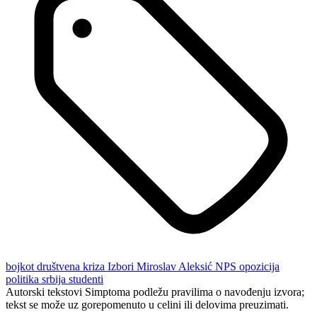
bojkot
društvena kriza
Izbori
Miroslav Aleksić
NPS
opozicija
politika
srbija
studenti
Autorski tekstovi Simptoma podležu pravilima o navođenju izvora;
tekst se može uz gorepomenuto u celini ili delovima preuzimati.