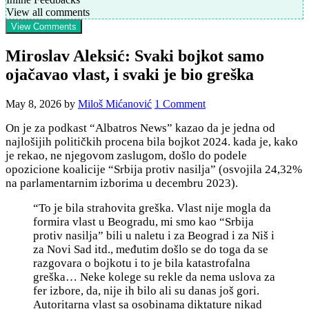
View all comments
View Comments
Miroslav Aleksić: Svaki bojkot samo
ojačavao vlast, i svaki je bio greška
May 8, 2026
by
Miloš Mićanović
1 Comment
On je za podkast “Albatros News” kazao da je jedna od
najlošijih političkih procena bila bojkot 2024. kada je, kako
je rekao, ne njegovom zaslugom, došlo do podele
opozicione koalicije “Srbija protiv nasilja” (osvojila 24,32%
na parlamentarnim izborima u decembru 2023).
“To je bila strahovita greška. Vlast nije mogla da
formira vlast u Beogradu, mi smo kao “Srbija
protiv nasilja” bili u naletu i za Beograd i za Niš i
za Novi Sad itd., međutim došlo se do toga da se
razgovara o bojkotu i to je bila katastrofalna
greška… Neke kolege su rekle da nema uslova za
fer izbore, da, nije ih bilo ali su danas još gori.
Autoritarna vlast sa osobinama diktature nikad