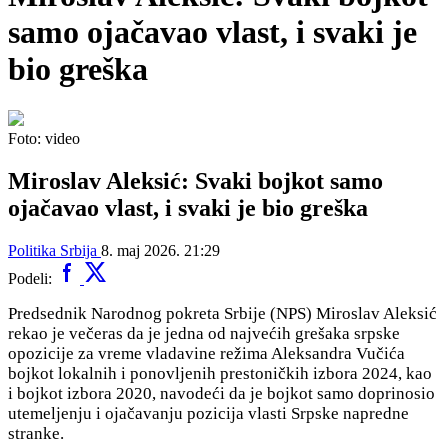
samo ojačavao vlast, i svaki je
bio greška
Foto: video
Miroslav Aleksić: Svaki bojkot samo
ojačavao vlast, i svaki je bio greška
Politika
Srbija
8. maj 2026. 21:29
Podeli:
Predsednik Narodnog pokreta Srbije (NPS) Miroslav Aleksić
rekao je večeras da je jedna od najvećih grešaka srpske
opozicije za vreme vladavine režima Aleksandra Vučića
bojkot lokalnih i ponovljenih prestoničkih izbora 2024, kao
i bojkot izbora 2020, navodeći da je bojkot samo doprinosio
utemeljenju i ojačavanju pozicija vlasti Srpske napredne
stranke.