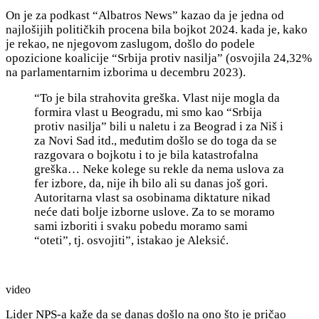
On je za podkast “Albatros News” kazao da je jedna od
najlošijih političkih procena bila bojkot 2024. kada je, kako
je rekao, ne njegovom zaslugom, došlo do podele
opozicione koalicije “Srbija protiv nasilja” (osvojila 24,32%
na parlamentarnim izborima u decembru 2023).
“To je bila strahovita greška. Vlast nije mogla da
formira vlast u Beogradu, mi smo kao “Srbija
protiv nasilja” bili u naletu i za Beograd i za Niš i
za Novi Sad itd., međutim došlo se do toga da se
razgovara o bojkotu i to je bila katastrofalna
greška… Neke kolege su rekle da nema uslova za
fer izbore, da, nije ih bilo ali su danas još gori.
Autoritarna vlast sa osobinama diktature nikad
neće dati bolje izborne uslove. Za to se moramo
sami izboriti i svaku pobedu moramo sami
“oteti”, tj. osvojiti”, istakao je Aleksić.
video
Lider NPS-a kaže da se danas došlo na ono što je pričao