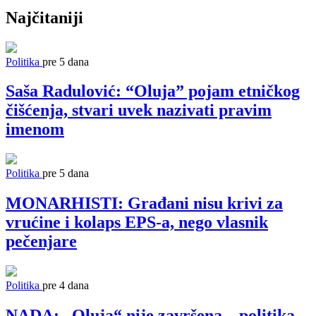
Najčitaniji
Politika
pre 5 dana
Saša Radulović: “Oluja” pojam etničkog
čišćenja, stvari uvek nazivati pravim
imenom
Politika
pre 5 dana
MONARHISTI: Građani nisu krivi za
vrućine i kolaps EPS-a, nego vlasnik
pečenjare
Politika
pre 4 dana
NADA: „Oluja“ nije završena – politika