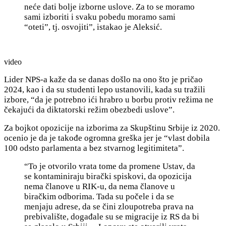
neće dati bolje izborne uslove. Za to se moramo
sami izboriti i svaku pobedu moramo sami
“oteti”, tj. osvojiti”, istakao je Aleksić.
video
Lider NPS-a kaže da se danas došlo na ono što je pričao
2024, kao i da su studenti lepo ustanovili, kada su tražili
izbore, “da je potrebno ići hrabro u borbu protiv režima ne
čekajući da diktatorski režim obezbedi uslove”.
Za bojkot opozicije na izborima za Skupštinu Srbije iz 2020.
ocenio je da je takođe ogromna greška jer je “vlast dobila
100 odsto parlamenta a bez stvarnog legitimiteta”.
“To je otvorilo vrata tome da promene Ustav, da
se kontaminiraju birački spiskovi, da opozicija
nema članove u RIK-u, da nema članove u
biračkim odborima. Tada su počele i da se
menjaju adrese, da se čini zloupotreba prava na
prebivalište, događale su se migracije iz RS da bi