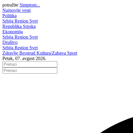
potražite
Simptom...
Najnovije vesti
Politika
Srbija
Region
Svet
Republika Srpska
Ekonomija
Srbija
Region
Svet
Društvo
Srbija
Region
Svet
Zdravlje
Beograd
Kultura/Zabava
Sport
Petak, 07. avgust 2026.