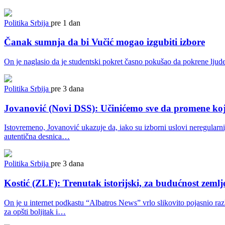
Politika
Srbija
pre 1 dan
Čanak sumnja da bi Vučić mogao izgubiti izbore
On je naglasio da je studentski pokret časno pokušao da pokrene ljude
Politika
Srbija
pre 3 dana
Jovanović (Novi DSS): Učinićemo sve da promene ko
Istovremeno, Jovanović ukazuje da, iako su izborni uslovi neregularni,
autentična desnica…
Politika
Srbija
pre 3 dana
Kostić (ZLF): Trenutak istorijski, za budućnost zemlj
On je u internet podkastu “Albatros News” vrlo slikovito pojasnio raz
za opšti boljitak i…