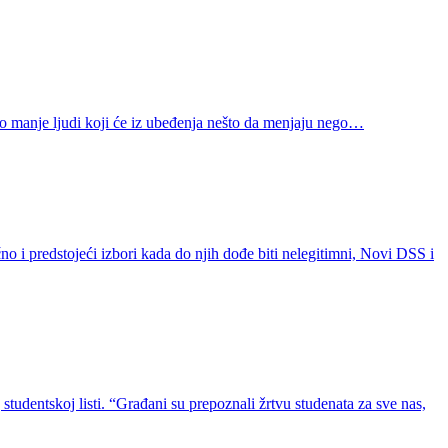
eko manje ljudi koji će iz ubeđenja nešto da menjaju nego…
no i predstojeći izbori kada do njih dođe biti nelegitimni, Novi DSS i
tudentskoj listi. “Građani su prepoznali žrtvu studenata za sve nas,