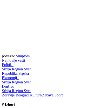
potražite
Simptom...
Najnovije vesti
Politika
Srbija
Region
Svet
Republika Srpska
Ekonomija
Srbija
Region
Svet
Društvo
Srbija
Region
Svet
Zdravlje
Beograd
Kultura/Zabava
Sport
#
Izbori