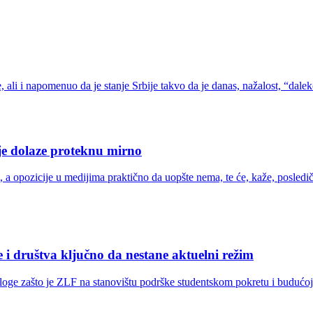
, ali i napomenuo da je stanje Srbije takvo da je danas, nažalost, “dal
je dolaze proteknu mirno
 a opozicije u medijima praktično da uopšte nema, te će, kaže, posledič
e i društva ključno da nestane aktuelni režim
loge zašto je ZLF na stanovištu podrške studentskom pokretu i budućoj s