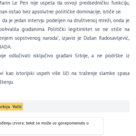
arin Le Pen nije uspela da osvoji predsedničku funkciju,
ban ostao bez apsolutne političke dominacije, ističe se.
u da je jedan intervju podeljen na društvenoj mreži, onda je
pohvalila građanima. Politički
legitimitet se ne stiče na
jem sopstvenog naroda“, izjavio je Dušan Radosavljević,
NADA.
e odlučivati isključivo građani Srbije, a ne podrške iz
i kao istorijski uspeh više liči na traženje slamke spasa
štenju.
srbija
Vučić
vođenju izvora; tekst se može uz gorepomenuto u