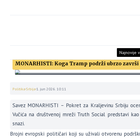
Najnovije v
MONARHISTI: Koga Tramp podrži ubrzo završi p
Politika
Srbija
1. jun 2026. 10:11
Savez MONARHISTI – Pokret za Kraljevinu Srbiju ocenj
Vučića na društvenoj mreži Truth Social predstavi kao 
snazi.
Brojni evropski političari koji su uživali otvorenu podrš