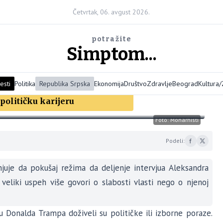
Četvrtak, 06. avgust 2026.
potražite
Simptom...
esti
Politika
Republika Srpska
Ekonomija
Društvo
Zdravlje
Beograd
Kultura
olitičku karijeru
Foto: Monarhisti
Podeli:
uje da pokušaj režima da deljenje intervjua Aleksandra
veliki uspeh više govori o slabosti vlasti nego o njenoj
ku Donalda Trampa doživeli su političke ili izborne poraze.