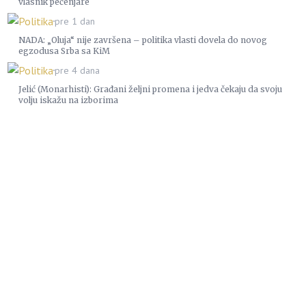
vlasnik pečenjare
Politika
pre 1 dan
NADA: „Oluja“ nije završena – politika vlasti dovela do novog
egzodusa Srba sa KiM
Politika
pre 4 dana
Jelić (Monarhisti): Građani željni promena i jedva čekaju da svoju
volju iskažu na izborima