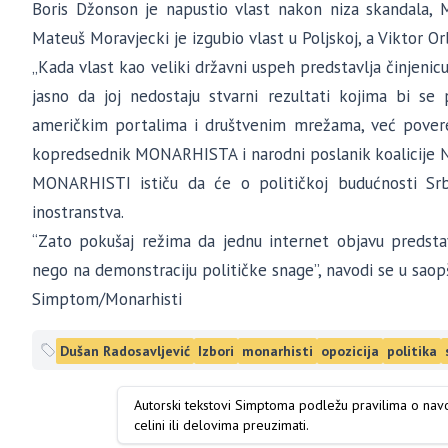
Boris Džonson je napustio vlast nakon niza skandala, M
Mateuš Moravjecki je izgubio vlast u Poljskoj, a Viktor Or
„Kada vlast kao veliki državni uspeh predstavlja činjenic
jasno da joj nedostaju stvarni rezultati kojima bi se 
američkim portalima i društvenim mrežama, već poveren
kopredsednik MONARHISTA i narodni poslanik koalicije 
MONARHISTI ističu da će o političkoj budućnosti Srbij
inostranstva.
“Zato pokušaj režima da jednu internet objavu predstav
nego na demonstraciju političke snage”, navodi se u saop
Simptom/Monarhisti
Dušan Radosavljević
Izbori
monarhisti
opozicija
politika
Autorski tekstovi Simptoma podležu pravilima o na
celini ili delovima preuzimati.