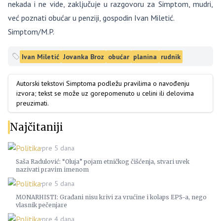
nekada i ne vide, zaključuje u razgovoru za Simptom, mudri,
već poznati obućar u penziji, gospodin Ivan Miletić.
Simptom/M.P.
Ivan Miletić
Jovanka Broz
obućar
planina
rudnik
Autorski tekstovi Simptoma podležu pravilima o navođenju
izvora; tekst se može uz gorepomenuto u celini ili delovima
preuzimati.
Najčitaniji
Politika
pre 5 dana
Saša Radulović: “Oluja” pojam etničkog čišćenja, stvari uvek
nazivati pravim imenom
Politika
pre 5 dana
MONARHISTI: Građani nisu krivi za vrućine i kolaps EPS-a, nego
vlasnik pečenjare
Politika
pre 4 dana