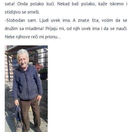
sata! Onda polako kući. Nekad baš polako, kaže iskreno i
stidljivo se smeši.
-Slobodan sam. Ljudi uvek ima. A znate šta, volim da se
družim sa mladima! Prijaju mi, od njih uvek ima i da se nauči.
Neke njihove reči mi prionu…