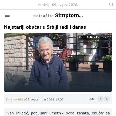
Nedelja, 09. avgust 2026.
Simptom...
potražite
Najstariji obućar u Srbiji radi i danas
Foto: Milica Paunović
Podeli:
Društvo
Srbija
27. septembar 2024. 18:06
Ivan Miletić, popularni umetnik svog zanata, obućar sa