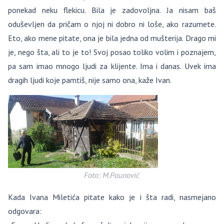
ponekad neku flekicu. Bila je zadovoljna. Ja nisam baš
oduševljen da pričam o njoj ni dobro ni loše, ako razumete.
Eto, ako mene pitate, ona je bila jedna od mušterija. Drago mi
je, nego šta, ali to je to! Svoj posao toliko volim i poznajem,
pa sam imao mnogo ljudi za klijente. Ima i danas. Uvek ima
dragih ljudi koje pamtiš, nije samo ona, kaže Ivan.
Foto: M.Paunović
Kada Ivana Miletića pitate kako je i šta radi, nasmejano
odgovara: