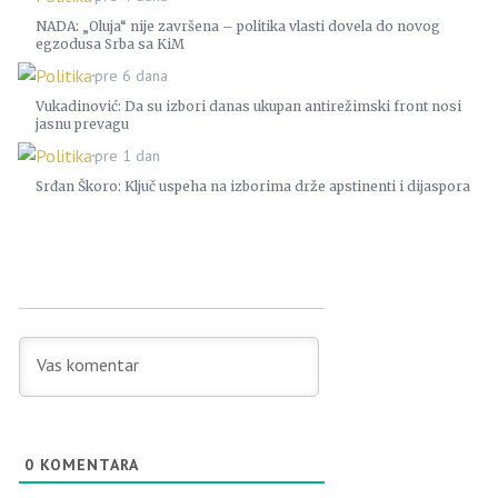
NADA: „Oluja“ nije završena – politika vlasti dovela do novog
egzodusa Srba sa KiM
Politika
pre 6 dana
Vukadinović: Da su izbori danas ukupan antirežimski front nosi
jasnu prevagu
Politika
pre 1 dan
Srđan Škoro: Ključ uspeha na izborima drže apstinenti i dijaspora
0
KOMENTARA