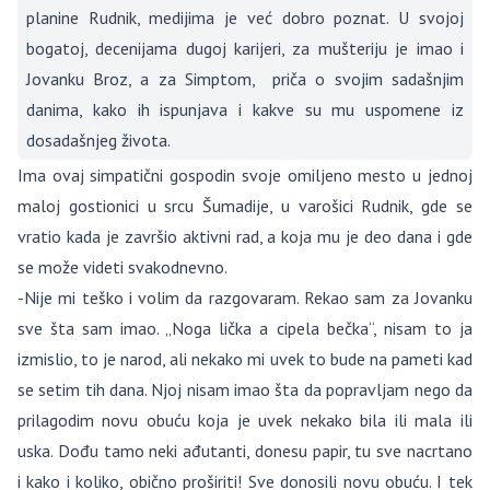
planine Rudnik, medijima je već dobro poznat. U svojoj
bogatoj, decenijama dugoj karijeri, za mušteriju je imao i
Jovanku Broz, a za Simptom, priča o svojim sadašnjim
danima, kako ih ispunjava i kakve su mu uspomene iz
dosadašnjeg života.
Ima ovaj simpatični gospodin svoje omiljeno mesto u jednoj
maloj gostionici u srcu Šumadije, u varošici Rudnik, gde se
vratio kada je završio aktivni rad, a koja mu je deo dana i gde
se može videti svakodnevno.
-Nije mi teško i volim da razgovaram. Rekao sam za Jovanku
sve šta sam imao. „Noga lička a cipela bečka“, nisam to ja
izmislio, to je narod, ali nekako mi uvek to bude na pameti kad
se setim tih dana. Njoj nisam imao šta da popravljam nego da
prilagodim novu obuću koja je uvek nekako bila ili mala ili
uska. Dođu tamo neki ađutanti, donesu papir, tu sve nacrtano
i kako i koliko, obično proširiti! Sve donosili novu obuću. I tek