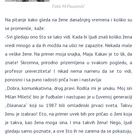
Foto M.Paunović
Na pitanje kako gleda na žene današnjeg vremena i koliko su
se promenile, kaže:
-Svi gledaju ono što se lako vidi. Kada bi ljudi znali koliko žena
vredi mnogo a da ih možda na ulici ne zapazite. Nekada male
a velike žene. Na primer moja snajka, Maja. Kakav je to lik, da
znate! Skromna, prirodno prizemljena u svakom pogledu, a
profesor univerziteta! I nikad nema nameru da se to vidi,
ponosno i sa puno radosti priča Ivan i nastavlja:
„Dobra, komunikativna, drug pravi. Rodila mi je unuku. Moj sin
Milan Miletić bio je fudbaler i nastupao je u čuvenoj generaciji
„čileanaca“ koji su 1987. bili omladinski prvaci sveta. Takvu
ženu je izabrao! Eto, na primer uvek bih pre pričao o ženi koja
je takva, kao žena moga sina. I ima takvih žena! Nego, ljudi
gledaju samo poznate, a ove što ih ne zanima da se pokazuju,