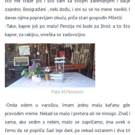
što me traže još i što sam sa svojim zanimanjem i dalje
zajedno. Beograđani , neki dođu, i oni su se na mene navikli. I
danas njima popravljam obuću, priča stari gospodin Miletić.
-Tako, kapne još po malo! Penzija mi bude za život a to što
kapne, za rakijicu, smeška se zadovoljno.
Foto M.Paunović
-Onda odem u varošicu. Imam jednu malu kafanu gde
provodim vreme. Nekad se malo i pretera ali ne mnogo. Znaš i
sama, ako sedim s nekim, malo se zapričamo, ima uvek o
čemu da se popriča. Sad lepi dani, pa nekad ostanem i dva tri