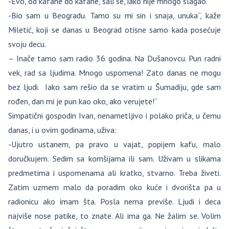
-Evo, od kafane do kafane, šali se, iako nije mnogo slagao.
-Bio sam u Beogradu. Tamo su mi sin i snaja, unuka“, kaže
Miletić, koji se danas u Beograd otisne samo kada posećuje
svoju decu.
– Inače tamo sam radio 36 godina. Na Dušanovcu. Pun radni
vek, rad sa ljudima. Mnogo uspomena! Zato danas ne mogu
bez ljudi. Iako sam rešio da se vratim u Šumadiju, gde sam
rođen, dan mi je pun kao oko, ako verujete!“
Simpatični gospodin Ivan, nenametljivo i polako priča, u čemu
danas, i u ovim godinama, uživa:
-Ujutro ustanem, pa pravo u vajat, popijem kafu, malo
doručkujem. Sedim sa komšijama ili sam. Uživam u slikama
predmetima i uspomenama ali kratko, stvarno. Treba živeti.
Zatim uzmem malo da poradim oko kuće i dvorišta pa u
radionicu ako imam šta. Posla nema previše. Ljudi i deca
najviše nose patike, to znate. Ali ima ga. Ne žalim se. Volim