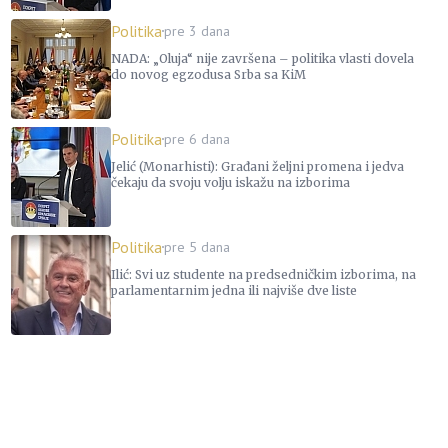
Politika
pre 3 dana
NADA: „Oluja“ nije završena – politika vlasti dovela
do novog egzodusa Srba sa KiM
Politika
pre 6 dana
Jelić (Monarhisti): Građani željni promena i jedva
čekaju da svoju volju iskažu na izborima
Politika
pre 5 dana
Ilić: Svi uz studente na predsedničkim izborima, na
parlamentarnim jedna ili najviše dve liste