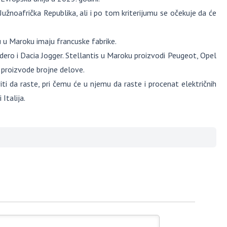
 Južnoafrička Republika, ali i po tom kriterijumu se očekuje da će
 u Maroku imaju francuske fabrike.
dero i Dacia Jogger. Stellantis u Maroku proizvodi Peugeot, Opel
či proizvode brojne delove.
ti da raste, pri čemu će u njemu da raste i procenat električnih
Italija.