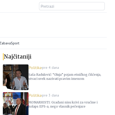
/Zabava
Sport
Najčitaniji
Politika
pre 4 dana
Saša Radulović: “Oluja” pojam etničkog čišćenja,
stvari uvek nazivati pravim imenom
Politika
pre 3 dana
MONARHISTI: Građani nisu krivi za vrućine i
kolaps EPS-a, nego vlasnik pečenjare