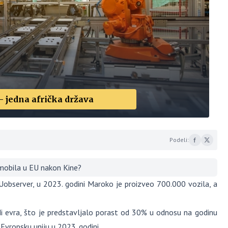
– jedna afrička država
Podeli:
mobila u EU nakon Kine?
EUobserver, u 2023. godini Maroko je proizveo 700.000 vozila, a
di evra, što je predstavljalo porast od 30% u odnosu na godinu
Evropsku uniju u 2023. godini.