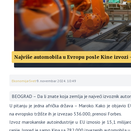
Najviše automobila u Evropu posle Kine izvozi 
Ekonomija
Svet
9. novembar 2024. 10:49
BEOGRAD – Da li znate koja zemlja je najveći izvoznik auto
U pitanju je jedna afrička država – Maroko. Kako je objavio 
na evropsko tržište ih je izvezao 536.000, prenosi Forbes.
Izvoz marokanske autoindustrije u EU iznosio je 15,1 milijar
ranije. Ispred je samo Kina sa 782.000 izvezenih automobila u 