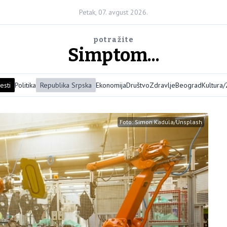
Petak, 07. avgust 2026.
potražite
Simptom...
esti
Politika
Republika Srpska
Ekonomija
Društvo
Zdravlje
Beograd
Kultura
Foto: Simon Kadula/Unsplash