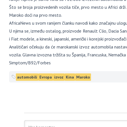
Što se broja proizvedenih vozila tiče, prvo mesto u Africi drži
Maroko doći na prvo mesto.
AfricaNews u svom ranijem članku navodi kako značajnu ulogu
U njima se, između ostalog, proizvode Renault Clio, Dacia San
i Fiat modele, a kineski, japanski, američki i korejski proizvođa
Analitičari očekuju da će marokanski izvoz automobila nastavi
vozila. Glavna izvozna tržišta su Španija, Francuska, Nemačka i 
Simptom/B92/Forbes
automobili
Evropa
izvoz
Kina
Maroko