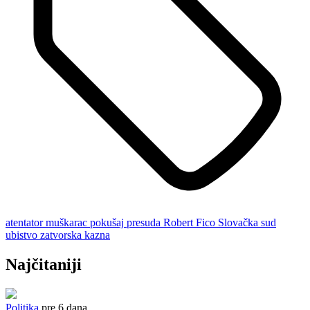
atentator
muškarac
pokušaj
presuda
Robert Fico
Slovačka
sud
ubistvo
zatvorska kazna
Najčitaniji
Politika
pre 6 dana