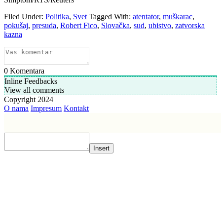
Filed Under:
Politika
,
Svet
Tagged With:
atentator
,
muškarac
,
pokušaj
,
presuda
,
Robert Fico
,
Slovačka
,
sud
,
ubistvo
,
zatvorska
kazna
0
Komentara
Inline Feedbacks
View all comments
Copyright 2024
O nama
Impresum
Kontakt
Insert