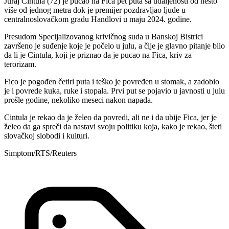
Juraj Cintula (72) je pucao na Fica pet puta sa udaljenosti od nešto
više od jednog metra dok je premijer pozdravljao ljude u
centralnoslovačkom gradu Handlovi u maju 2024. godine.
Presudom Specijalizovanog krivičnog suda u Banskoj Bistrici
završeno je suđenje koje je počelo u julu, a čije je glavno pitanje bilo
da li je Cintula, koji je priznao da je pucao na Fica, kriv za
terorizam.
Fico je pogođen četiri puta i teško je povređen u stomak, a zadobio
je i povrede kuka, ruke i stopala. Prvi put se pojavio u javnosti u julu
prošle godine, nekoliko meseci nakon napada.
Cintula je rekao da je želeo da povredi, ali ne i da ubije Fica, jer je
želeo da ga spreči da nastavi svoju politiku koja, kako je rekao, šteti
slovačkoj slobodi i kulturi.
Simptom/RTS/Reuters