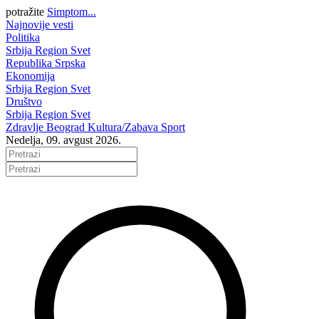
potražite
Simptom...
Najnovije vesti
Politika
Srbija
Region
Svet
Republika Srpska
Ekonomija
Srbija
Region
Svet
Društvo
Srbija
Region
Svet
Zdravlje
Beograd
Kultura/Zabava
Sport
Nedelja, 09. avgust 2026.