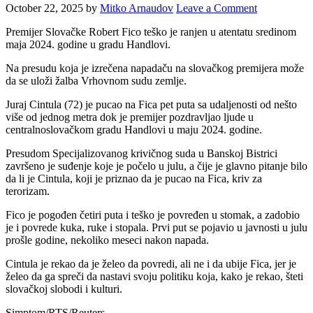
October 22, 2025
by
Mitko Arnaudov
Leave a Comment
Premijer Slovačke Robert Fico teško je ranjen u atentatu sredinom
maja 2024. godine u gradu Handlovi.
Na presudu koja je izrečena napadaču na slovačkog premijera može
da se uloži žalba Vrhovnom sudu zemlje.
Juraj Cintula (72) je pucao na Fica pet puta sa udaljenosti od nešto
više od jednog metra dok je premijer pozdravljao ljude u
centralnoslovačkom gradu Handlovi u maju 2024. godine.
Presudom Specijalizovanog krivičnog suda u Banskoj Bistrici
završeno je suđenje koje je počelo u julu, a čije je glavno pitanje bilo
da li je Cintula, koji je priznao da je pucao na Fica, kriv za
terorizam.
Fico je pogođen četiri puta i teško je povređen u stomak, a zadobio
je i povrede kuka, ruke i stopala. Prvi put se pojavio u javnosti u julu
prošle godine, nekoliko meseci nakon napada.
Cintula je rekao da je želeo da povredi, ali ne i da ubije Fica, jer je
želeo da ga spreči da nastavi svoju politiku koja, kako je rekao, šteti
slovačkoj slobodi i kulturi.
Simptom/RTS/Reuters