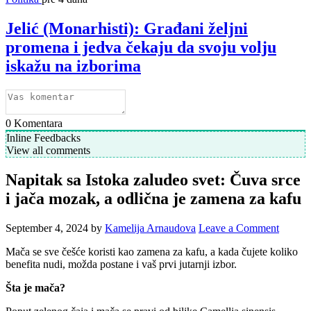
Jelić (Monarhisti): Građani željni
promena i jedva čekaju da svoju volju
iskažu na izborima
0
Komentara
Inline Feedbacks
View all comments
Napitak sa Istoka zaludeo svet: Čuva srce
i jača mozak, a odlična je zamena za kafu
September 4, 2024
by
Kamelija Arnaudova
Leave a Comment
Mača se sve češće koristi kao zamena za kafu, a kada čujete koliko
benefita nudi, možda postane i vaš prvi jutarnji izbor.
Šta je mača?