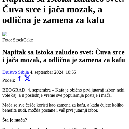
Čuva srce i jača mozak, a
odlična je zamena za kafu
Foto: StockCake
Napitak sa Istoka zaludeo svet: Čuva srce
i jača mozak, a odlična je zamena za kafu
Društvo
Srbija
4. septembar 2024. 10:55
Podeli:
BEOGRAD, 4. septembra – Kafa je obično prvi jutarnji izbor, neki
vole čaj, a u poslednje vreme sve popularnija postaje i mača.
Mača se sve češće koristi kao zamena za kafu, a kada čujete koliko
benefita nudi, možda postane i vaš prvi jutarnji izbor.
Šta je mača?