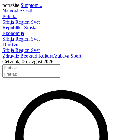
potražite
Simptom...
Najnovije vesti
Politika
Srbija
Region
Svet
Republika Srpska
Ekonomija
Srbija
Region
Svet
Društvo
Srbija
Region
Svet
Zdravlje
Beograd
Kultura/Zabava
Sport
Četvrtak, 06. avgust 2026.