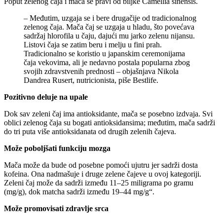
Poput zelenog čaja i mača se pravi od biljke Camellia sinensis.
– Međutim, uzgaja se i bere drugačije od tradicionalnog
zelenog čaja. Mača čaj se uzgaja u hladu, što povećava
sadržaj hlorofila u čaju, dajući mu jarko zelenu nijansu.
Listovi čaja se zatim beru i melju u fini prah.
Tradicionalno se koristio u japanskim ceremonijama
čaja vekovima, ali je nedavno postala popularna zbog
svojih zdravstvenih prednosti – objašnjava Nikola
Dandrea Rusert, nutricionista, piše Bestlife.
Pozitivno deluje na upale
Dok sav zeleni čaj ima antioksidante, mača se posebno izdvaja. Svi
oblici zelenog čaja su bogati antioksidansima; međutim, mača sadrži
do tri puta više antioksidanata od drugih zelenih čajeva.
Može poboljšati funkciju mozga
Mača može da bude od posebne pomoći ujutru jer sadrži dosta
kofeina. Ona nadmašuje i druge zelene čajeve u ovoj kategoriji.
Zeleni čaj može da sadrži između 11–25 miligrama po gramu
(mg/g), dok matcha sadrži između 19–44 mg/g“.
Može promovisati zdravlje srca