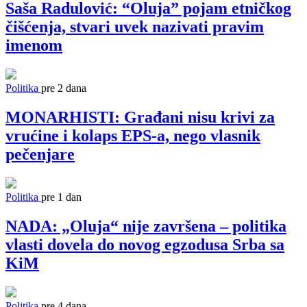
Saša Radulović: “Oluja” pojam etničkog
čišćenja, stvari uvek nazivati pravim
imenom
Politika
pre 2 dana
MONARHISTI: Građani nisu krivi za
vrućine i kolaps EPS-a, nego vlasnik
pečenjare
Politika
pre 1 dan
NADA: „Oluja“ nije završena – politika
vlasti dovela do novog egzodusa Srba sa
KiM
Politika
pre 4 dana