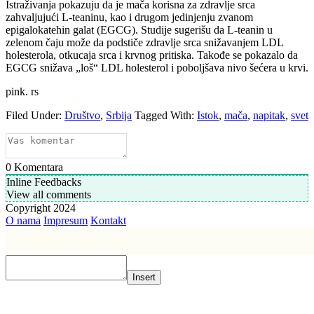
Istraživanja pokazuju da je mača korisna za zdravlje srca
zahvaljujući L-teaninu, kao i drugom jedinjenju zvanom
epigalokatehin galat (EGCG). Studije sugerišu da L-teanin u
zelenom čaju može da podstiče zdravlje srca snižavanjem LDL
holesterola, otkucaja srca i krvnog pritiska. Takođe se pokazalo da
EGCG snižava „loš“ LDL holesterol i poboljšava nivo šećera u krvi.
pink. rs
Filed Under:
Društvo
,
Srbija
Tagged With:
Istok
,
mača
,
napitak
,
svet
0
Komentara
Inline Feedbacks
View all comments
Copyright 2024
O nama
Impresum
Kontakt
Insert