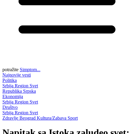
potražite
Simptom...
Najnovije vesti
Politika
Srbija
Region
Svet
Republika Srpska
Ekonomija
Srbija
Region
Svet
Društvo
Srbija
Region
Svet
Zdravlje
Beograd
Kultura/Zabava
Sport
Napitak sa Istoka zaludeo svet: