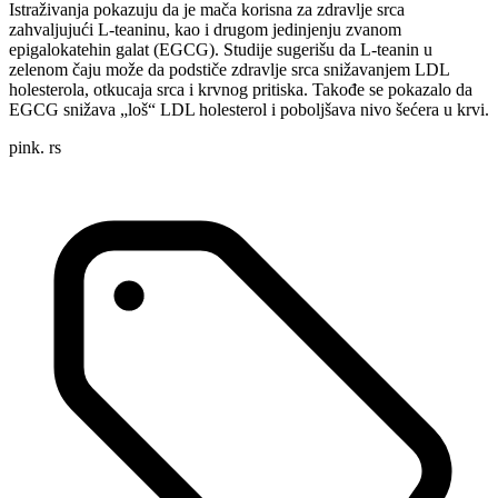
Istraživanja pokazuju da je mača korisna za zdravlje srca
zahvaljujući L-teaninu, kao i drugom jedinjenju zvanom
epigalokatehin galat (EGCG). Studije sugerišu da L-teanin u
zelenom čaju može da podstiče zdravlje srca snižavanjem LDL
holesterola, otkucaja srca i krvnog pritiska. Takođe se pokazalo da
EGCG snižava „loš“ LDL holesterol i poboljšava nivo šećera u krvi.
pink. rs