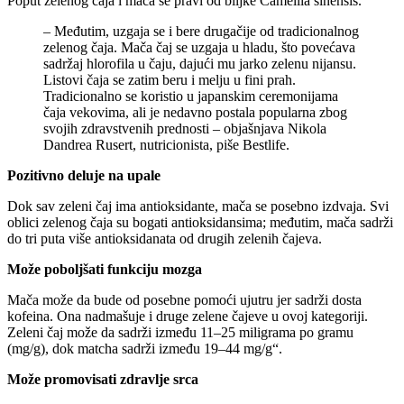
Poput zelenog čaja i mača se pravi od biljke Camellia sinensis.
– Međutim, uzgaja se i bere drugačije od tradicionalnog
zelenog čaja. Mača čaj se uzgaja u hladu, što povećava
sadržaj hlorofila u čaju, dajući mu jarko zelenu nijansu.
Listovi čaja se zatim beru i melju u fini prah.
Tradicionalno se koristio u japanskim ceremonijama
čaja vekovima, ali je nedavno postala popularna zbog
svojih zdravstvenih prednosti – objašnjava Nikola
Dandrea Rusert, nutricionista, piše Bestlife.
Pozitivno deluje na upale
Dok sav zeleni čaj ima antioksidante, mača se posebno izdvaja. Svi
oblici zelenog čaja su bogati antioksidansima; međutim, mača sadrži
do tri puta više antioksidanata od drugih zelenih čajeva.
Može poboljšati funkciju mozga
Mača može da bude od posebne pomoći ujutru jer sadrži dosta
kofeina. Ona nadmašuje i druge zelene čajeve u ovoj kategoriji.
Zeleni čaj može da sadrži između 11–25 miligrama po gramu
(mg/g), dok matcha sadrži između 19–44 mg/g“.
Može promovisati zdravlje srca