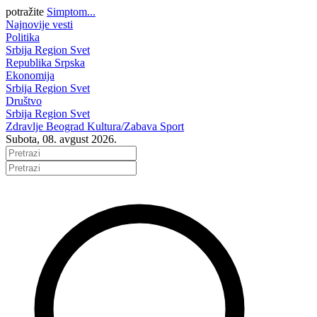
potražite
Simptom...
Najnovije vesti
Politika
Srbija
Region
Svet
Republika Srpska
Ekonomija
Srbija
Region
Svet
Društvo
Srbija
Region
Svet
Zdravlje
Beograd
Kultura/Zabava
Sport
Subota, 08. avgust 2026.