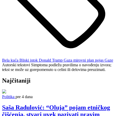
Bela kuća
Bliski istok
Donald Tramp
Gaza
mirovni plan
pojas Gaze
Autorski tekstovi Simptoma podležu pravilima o navođenju izvora;
tekst se može uz gorepomenuto u celini ili delovima preuzimati.
Najčitaniji
Politika
pre 4 dana
Saša Radulović: “Oluja” pojam etničkog
čišćenja, stvari uvek nazivati pravim