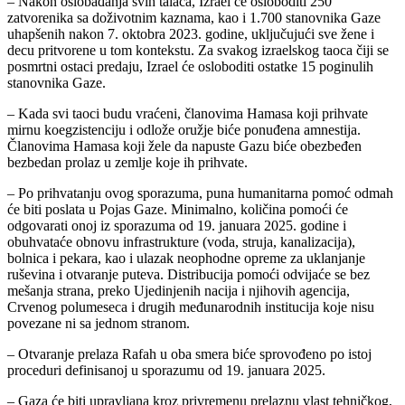
– Nakon oslobađanja svih talaca, Izrael će osloboditi 250
zatvorenika sa doživotnim kaznama, kao i 1.700 stanovnika Gaze
uhapšenih nakon 7. oktobra 2023. godine, uključujući sve žene i
decu pritvorene u tom kontekstu. Za svakog izraelskog taoca čiji se
posmrtni ostaci predaju, Izrael će osloboditi ostatke 15 poginulih
stanovnika Gaze.
– Kada svi taoci budu vraćeni, članovima Hamasa koji prihvate
mirnu koegzistenciju i odlože oružje biće ponuđena amnestija.
Članovima Hamasa koji žele da napuste Gazu biće obezbeđen
bezbedan prolaz u zemlje koje ih prihvate.
– Po prihvatanju ovog sporazuma, puna humanitarna pomoć odmah
će biti poslata u Pojas Gaze. Minimalno, količina pomoći će
odgovarati onoj iz sporazuma od 19. januara 2025. godine i
obuhvataće obnovu infrastrukture (voda, struja, kanalizacija),
bolnica i pekara, kao i ulazak neophodne opreme za uklanjanje
ruševina i otvaranje puteva. Distribucija pomoći odvijaće se bez
mešanja strana, preko Ujedinjenih nacija i njihovih agencija,
Crvenog polumeseca i drugih međunarodnih institucija koje nisu
povezane ni sa jednom stranom.
– Otvaranje prelaza Rafah u oba smera biće sprovođeno po istoj
proceduri definisanoj u sporazumu od 19. januara 2025.
– Gaza će biti upravljana kroz privremenu prelaznu vlast tehničkog,