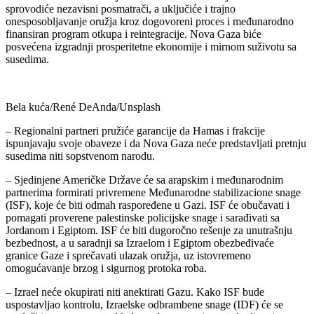
sprovodiće nezavisni posmatrači, a uključiće i trajno
onesposobljavanje oružja kroz dogovoreni proces i međunarodno
finansiran program otkupa i reintegracije. Nova Gaza biće
posvećena izgradnji prosperitetne ekonomije i mirnom suživotu sa
susedima.
Bela kuća/René DeAnda/Unsplash
– Regionalni partneri pružiće garancije da Hamas i frakcije
ispunjavaju svoje obaveze i da Nova Gaza neće predstavljati pretnju
susedima niti sopstvenom narodu.
– Sjedinjene Američke Države će sa arapskim i međunarodnim
partnerima formirati privremene Međunarodne stabilizacione snage
(ISF), koje će biti odmah raspoređene u Gazi. ISF će obučavati i
pomagati proverene palestinske policijske snage i sarađivati sa
Jordanom i Egiptom. ISF će biti dugoročno rešenje za unutrašnju
bezbednost, a u saradnji sa Izraelom i Egiptom obezbeđivaće
granice Gaze i sprečavati ulazak oružja, uz istovremeno
omogućavanje brzog i sigurnog protoka roba.
– Izrael neće okupirati niti anektirati Gazu. Kako ISF bude
uspostavljao kontrolu, Izraelske odbrambene snage (IDF) će se