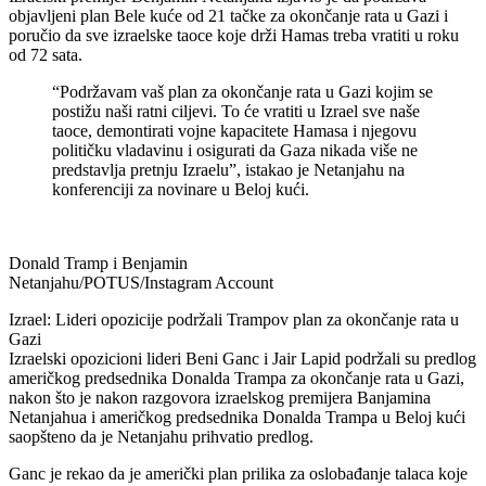
objavljeni plan Bele kuće od 21 tačke za okončanje rata u Gazi i
poručio da sve izraelske taoce koje drži Hamas treba vratiti u roku
od 72 sata.
“Podržavam vaš plan za okončanje rata u Gazi kojim se
postižu naši ratni ciljevi. To će vratiti u Izrael sve naše
taoce, demontirati vojne kapacitete Hamasa i njegovu
političku vladavinu i osigurati da Gaza nikada više ne
predstavlja pretnju Izraelu”, istakao je Netanjahu na
konferenciji za novinare u Beloj kući.
Donald Tramp i Benjamin
Netanjahu/POTUS/Instagram Account
Izrael: Lideri opozicije podržali Trampov plan za okončanje rata u
Gazi
Izraelski opozicioni lideri Beni Ganc i Jair Lapid podržali su predlog
američkog predsednika Donalda Trampa za okončanje rata u Gazi,
nakon što je nakon razgovora izraelskog premijera Banjamina
Netanjahua i američkog predsednika Donalda Trampa u Beloj kući
saopšteno da je Netanjahu prihvatio predlog.
Ganc je rekao da je američki plan prilika za oslobađanje talaca koje