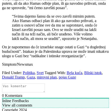
putem, ali da ako Hamas odbije plan, ili ga navodno prihvati, onda
ga ne sprovede, “mi ćemo završiti posao”.
“Svima dajemo šansu da se ovo završi mirnim putem.
Ako Hamas odbaci plan ili ako ga navodno prihvati, a
zatim u osnovi učine sve da mu se suprotstavi, onda će
Izrael završiti posao sam. Ovo se može uraditi na lakši
način ili na teži način, ali biće urađeno. Više volimo
lakši način, ali mora se uraditi”, upozorio je Netanjahu.
On je napomenuo da će izraelske snage ostati u Gazi “u doglednoj
budućnosti”. Istakao je da Palestinska uprava ne može imati nikakvu
ulogu u Gazi bez “radikalne i istinske reorganizacije”.
Simptom/Newsmax
Filed Under:
Politika
,
Svet
Tagged With:
Bela kuća
,
Bliski istok
,
Donald Tramp
,
Gaza
,
mirovni plan
,
pojas Gaze
0
Komentara
Inline Feedbacks
View all comments
Copyright 2024