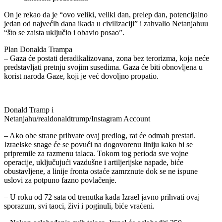
On je rekao da je “ovo veliki, veliki dan, prelep dan, potencijalno
jedan od najvećih dana ikada u civilizaciji” i zahvalio Netanjahuu
“što se zaista uključio i obavio posao”.
Plan Donalda Trampa
– Gaza će postati deradikalizovana, zona bez terorizma, koja neće
predstavljati pretnju svojim susedima. Gaza će biti obnovljena u
korist naroda Gaze, koji je već dovoljno propatio.
Donald Tramp i
Netanjahu/realdonaldtrump/Instagram Account
– Ako obe strane prihvate ovaj predlog, rat će odmah prestati.
Izraelske snage će se povući na dogovorenu liniju kako bi se
pripremile za razmenu talaca. Tokom tog perioda sve vojne
operacije, uključujući vazdušne i artiljerijske napade, biće
obustavljene, a linije fronta ostaće zamrznute dok se ne ispune
uslovi za potpuno fazno povlačenje.
– U roku od 72 sata od trenutka kada Izrael javno prihvati ovaj
sporazum, svi taoci, živi i poginuli, biće vraćeni.