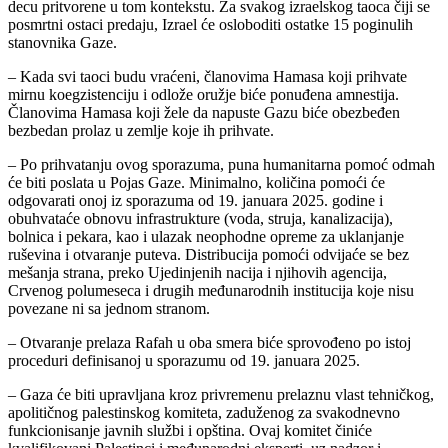
decu pritvorene u tom kontekstu. Za svakog izraelskog taoca čiji se
posmrtni ostaci predaju, Izrael će osloboditi ostatke 15 poginulih
stanovnika Gaze.
– Kada svi taoci budu vraćeni, članovima Hamasa koji prihvate
mirnu koegzistenciju i odlože oružje biće ponuđena amnestija.
Članovima Hamasa koji žele da napuste Gazu biće obezbeđen
bezbedan prolaz u zemlje koje ih prihvate.
– Po prihvatanju ovog sporazuma, puna humanitarna pomoć odmah
će biti poslata u Pojas Gaze. Minimalno, količina pomoći će
odgovarati onoj iz sporazuma od 19. januara 2025. godine i
obuhvataće obnovu infrastrukture (voda, struja, kanalizacija),
bolnica i pekara, kao i ulazak neophodne opreme za uklanjanje
ruševina i otvaranje puteva. Distribucija pomoći odvijaće se bez
mešanja strana, preko Ujedinjenih nacija i njihovih agencija,
Crvenog polumeseca i drugih međunarodnih institucija koje nisu
povezane ni sa jednom stranom.
– Otvaranje prelaza Rafah u oba smera biće sprovođeno po istoj
proceduri definisanoj u sporazumu od 19. januara 2025.
– Gaza će biti upravljana kroz privremenu prelaznu vlast tehničkog,
apolitičnog palestinskog komiteta, zaduženog za svakodnevno
funkcionisanje javnih službi i opština. Ovaj komitet činiće