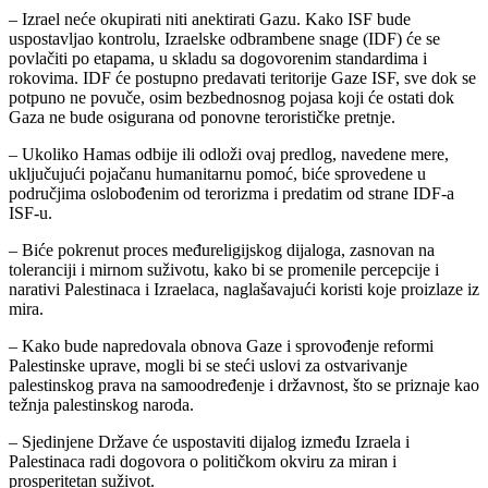
– Izrael neće okupirati niti anektirati Gazu. Kako ISF bude
uspostavljao kontrolu, Izraelske odbrambene snage (IDF) će se
povlačiti po etapama, u skladu sa dogovorenim standardima i
rokovima. IDF će postupno predavati teritorije Gaze ISF, sve dok se
potpuno ne povuče, osim bezbednosnog pojasa koji će ostati dok
Gaza ne bude osigurana od ponovne terorističke pretnje.
– Ukoliko Hamas odbije ili odloži ovaj predlog, navedene mere,
uključujući pojačanu humanitarnu pomoć, biće sprovedene u
područjima oslobođenim od terorizma i predatim od strane IDF-a
ISF-u.
– Biće pokrenut proces međureligijskog dijaloga, zasnovan na
toleranciji i mirnom suživotu, kako bi se promenile percepcije i
narativi Palestinaca i Izraelaca, naglašavajući koristi koje proizlaze iz
mira.
– Kako bude napredovala obnova Gaze i sprovođenje reformi
Palestinske uprave, mogli bi se steći uslovi za ostvarivanje
palestinskog prava na samoodređenje i državnost, što se priznaje kao
težnja palestinskog naroda.
– Sjedinjene Države će uspostaviti dijalog između Izraela i
Palestinaca radi dogovora o političkom okviru za miran i
prosperitetan suživot.