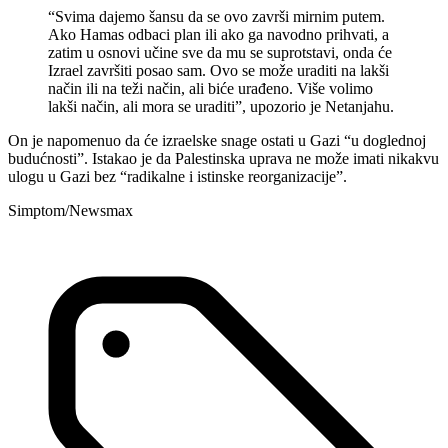
“Svima dajemo šansu da se ovo završi mirnim putem.
Ako Hamas odbaci plan ili ako ga navodno prihvati, a
zatim u osnovi učine sve da mu se suprotstavi, onda će
Izrael završiti posao sam. Ovo se može uraditi na lakši
način ili na teži način, ali biće urađeno. Više volimo
lakši način, ali mora se uraditi”, upozorio je Netanjahu.
On je napomenuo da će izraelske snage ostati u Gazi “u doglednoj
budućnosti”. Istakao je da Palestinska uprava ne može imati nikakvu
ulogu u Gazi bez “radikalne i istinske reorganizacije”.
Simptom/Newsmax