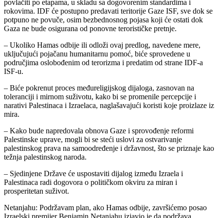
povlačiti po etapama, u skladu sa dogovorenim standardima i
rokovima. IDF će postupno predavati teritorije Gaze ISF, sve dok se
potpuno ne povuče, osim bezbednosnog pojasa koji će ostati dok
Gaza ne bude osigurana od ponovne terorističke pretnje.
– Ukoliko Hamas odbije ili odloži ovaj predlog, navedene mere,
uključujući pojačanu humanitarnu pomoć, biće sprovedene u
područjima oslobođenim od terorizma i predatim od strane IDF-a
ISF-u.
– Biće pokrenut proces međureligijskog dijaloga, zasnovan na
toleranciji i mirnom suživotu, kako bi se promenile percepcije i
narativi Palestinaca i Izraelaca, naglašavajući koristi koje proizlaze iz
mira.
– Kako bude napredovala obnova Gaze i sprovođenje reformi
Palestinske uprave, mogli bi se steći uslovi za ostvarivanje
palestinskog prava na samoodređenje i državnost, što se priznaje kao
težnja palestinskog naroda.
– Sjedinjene Države će uspostaviti dijalog između Izraela i
Palestinaca radi dogovora o političkom okviru za miran i
prosperitetan suživot.
Netanjahu: Podržavam plan, ako Hamas odbije, završićemo posao
Izraelski premijer Benjamin Netanjahu izjavio je da podržava