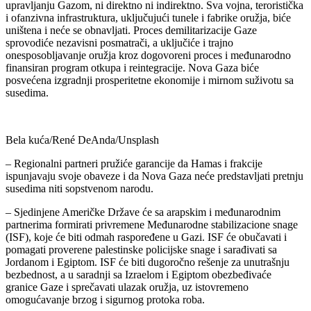
upravljanju Gazom, ni direktno ni indirektno. Sva vojna, teroristička
i ofanzivna infrastruktura, uključujući tunele i fabrike oružja, biće
uništena i neće se obnavljati. Proces demilitarizacije Gaze
sprovodiće nezavisni posmatrači, a uključiće i trajno
onesposobljavanje oružja kroz dogovoreni proces i međunarodno
finansiran program otkupa i reintegracije. Nova Gaza biće
posvećena izgradnji prosperitetne ekonomije i mirnom suživotu sa
susedima.
Bela kuća/René DeAnda/Unsplash
– Regionalni partneri pružiće garancije da Hamas i frakcije
ispunjavaju svoje obaveze i da Nova Gaza neće predstavljati pretnju
susedima niti sopstvenom narodu.
– Sjedinjene Američke Države će sa arapskim i međunarodnim
partnerima formirati privremene Međunarodne stabilizacione snage
(ISF), koje će biti odmah raspoređene u Gazi. ISF će obučavati i
pomagati proverene palestinske policijske snage i sarađivati sa
Jordanom i Egiptom. ISF će biti dugoročno rešenje za unutrašnju
bezbednost, a u saradnji sa Izraelom i Egiptom obezbeđivaće
granice Gaze i sprečavati ulazak oružja, uz istovremeno
omogućavanje brzog i sigurnog protoka roba.