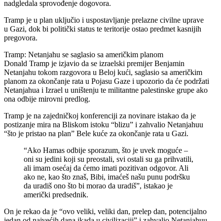
nadgledala sprovođenje dogovora.
Tramp je u plan uključio i uspostavljanje prelazne civilne uprave
u Gazi, dok bi politički status te teritorije ostao predmet kasnijih
pregovora.
Tramp: Netanjahu se saglasio sa američkim planom
Donald Tramp je izjavio da se izraelski premijer Benjamin
Netanjahu tokom razgovora u Beloj kući, saglasio sa američkim
planom za okončanje rata u Pojasu Gaze i upozorio da će podržati
Netanjahua i Izrael u uništenju te militantne palestinske grupe ako
ona odbije mirovni predlog.
Tramp je na zajedničkoj konferenciji za novinare istakao da je
postizanje mira na Bliskom istoku “blizu” i zahvalio Netanjahuu
“što je pristao na plan” Bele kuće za okončanje rata u Gazi.
“Ako Hamas odbije sporazum, što je uvek moguće –
oni su jedini koji su preostali, svi ostali su ga prihvatili,
ali imam osećaj da ćemo imati pozitivan odgovor. Ali
ako ne, kao što znaš, Bibi, imaćeš našu punu podršku
da uradiš ono što bi morao da uradiš”, istakao je
američki predsednik.
On je rekao da je “ovo veliki, veliki dan, prelep dan, potencijalno
jedan od najvećih dana ikada u civilizaciji” i zahvalio Netanjahuu