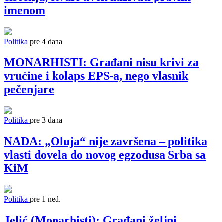
imenom
Politika
pre 4 dana
MONARHISTI: Građani nisu krivi za
vrućine i kolaps EPS-a, nego vlasnik
pečenjare
Politika
pre 3 dana
NADA: „Oluja“ nije završena – politika
vlasti dovela do novog egzodusa Srba sa
KiM
Politika
pre 1 ned.
Jelić (Monarhisti): Građani željni