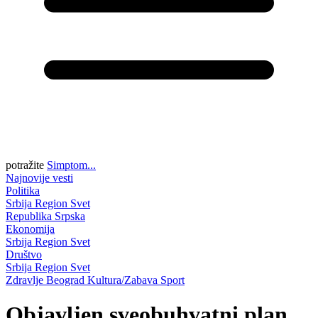
potražite
Simptom...
Najnovije vesti
Politika
Srbija
Region
Svet
Republika Srpska
Ekonomija
Srbija
Region
Svet
Društvo
Srbija
Region
Svet
Zdravlje
Beograd
Kultura/Zabava
Sport
Objavljen sveobuhvatni plan