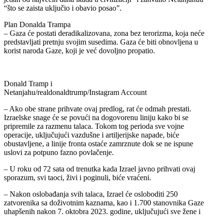
“što se zaista uključio i obavio posao”.
Plan Donalda Trampa
– Gaza će postati deradikalizovana, zona bez terorizma, koja neće
predstavljati pretnju svojim susedima. Gaza će biti obnovljena u
korist naroda Gaze, koji je već dovoljno propatio.
Donald Tramp i
Netanjahu/realdonaldtrump/Instagram Account
– Ako obe strane prihvate ovaj predlog, rat će odmah prestati.
Izraelske snage će se povući na dogovorenu liniju kako bi se
pripremile za razmenu talaca. Tokom tog perioda sve vojne
operacije, uključujući vazdušne i artiljerijske napade, biće
obustavljene, a linije fronta ostaće zamrznute dok se ne ispune
uslovi za potpuno fazno povlačenje.
– U roku od 72 sata od trenutka kada Izrael javno prihvati ovaj
sporazum, svi taoci, živi i poginuli, biće vraćeni.
– Nakon oslobađanja svih talaca, Izrael će osloboditi 250
zatvorenika sa doživotnim kaznama, kao i 1.700 stanovnika Gaze
uhapšenih nakon 7. oktobra 2023. godine, uključujući sve žene i