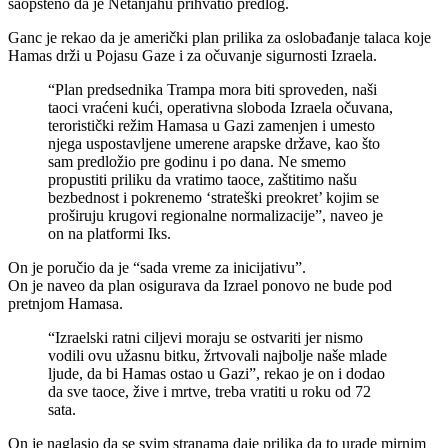
saopšteno da je Netanjahu prihvatio predlog.
Ganc je rekao da je američki plan prilika za oslobađanje talaca koje
Hamas drži u Pojasu Gaze i za očuvanje sigurnosti Izraela.
“Plan predsednika Trampa mora biti sproveden, naši
taoci vraćeni kući, operativna sloboda Izraela očuvana,
teroristički režim Hamasa u Gazi zamenjen i umesto
njega uspostavljene umerene arapske države, kao što
sam predložio pre godinu i po dana. Ne smemo
propustiti priliku da vratimo taoce, zaštitimo našu
bezbednost i pokrenemo ‘strateški preokret’ kojim se
proširuju krugovi regionalne normalizacije”, naveo je
on na platformi Iks.
On je poručio da je “sada vreme za inicijativu”.
On je naveo da plan osigurava da Izrael ponovo ne bude pod
pretnjom Hamasa.
“Izraelski ratni ciljevi moraju se ostvariti jer nismo
vodili ovu užasnu bitku, žrtvovali najbolje naše mlade
ljude, da bi Hamas ostao u Gazi”, rekao je on i dodao
da sve taoce, žive i mrtve, treba vratiti u roku od 72
sata.
On je naglasio da se svim stranama daje prilika da to urade mirnim