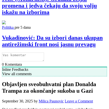
promena i jedva čekaju da svoju volju
iskažu na izborima
Politika
pre 5 dana
Vukadinović: Da su izbori danas ukupan
antirežimski front nosi jasnu prevagu
0
Komentara
Inline Feedbacks
View all comments
Objavljen sveobuhvatni plan Donalda
Trampa za okončanje sukoba u Gazi
September 30, 2025
by
Milica Paunovic
Leave a Comment