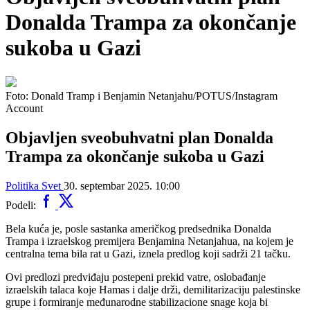
Donalda Trampa za okončanje
sukoba u Gazi
Foto: Donald Tramp i Benjamin Netanjahu/POTUS/Instagram
Account
Objavljen sveobuhvatni plan Donalda
Trampa za okončanje sukoba u Gazi
Politika
Svet
30. septembar 2025. 10:00
Podeli:
Bela kuća je, posle sastanka američkog predsednika Donalda
Trampa i izraelskog premijera Benjamina Netanjahua, na kojem je
centralna tema bila rat u Gazi, iznela predlog koji sadrži 21 tačku.
Ovi predlozi predviđaju postepeni prekid vatre, oslobađanje
izraelskih talaca koje Hamas i dalje drži, demilitarizaciju palestinske
grupe i formiranje međunarodne stabilizacione snage koja bi