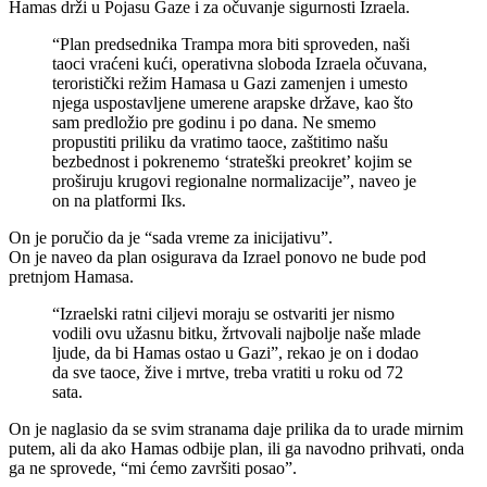
Hamas drži u Pojasu Gaze i za očuvanje sigurnosti Izraela.
“Plan predsednika Trampa mora biti sproveden, naši
taoci vraćeni kući, operativna sloboda Izraela očuvana,
teroristički režim Hamasa u Gazi zamenjen i umesto
njega uspostavljene umerene arapske države, kao što
sam predložio pre godinu i po dana. Ne smemo
propustiti priliku da vratimo taoce, zaštitimo našu
bezbednost i pokrenemo ‘strateški preokret’ kojim se
proširuju krugovi regionalne normalizacije”, naveo je
on na platformi Iks.
On je poručio da je “sada vreme za inicijativu”.
On je naveo da plan osigurava da Izrael ponovo ne bude pod
pretnjom Hamasa.
“Izraelski ratni ciljevi moraju se ostvariti jer nismo
vodili ovu užasnu bitku, žrtvovali najbolje naše mlade
ljude, da bi Hamas ostao u Gazi”, rekao je on i dodao
da sve taoce, žive i mrtve, treba vratiti u roku od 72
sata.
On je naglasio da se svim stranama daje prilika da to urade mirnim
putem, ali da ako Hamas odbije plan, ili ga navodno prihvati, onda
ga ne sprovede, “mi ćemo završiti posao”.