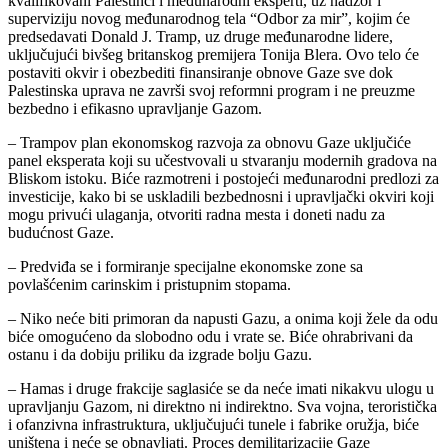
kvalifikovani Palestinci i međunarodni eksperti, uz nadzor i
superviziju novog međunarodnog tela “Odbor za mir”, kojim će
predsedavati Donald J. Tramp, uz druge međunarodne lidere,
uključujući bivšeg britanskog premijera Tonija Blera. Ovo telo će
postaviti okvir i obezbediti finansiranje obnove Gaze sve dok
Palestinska uprava ne završi svoj reformni program i ne preuzme
bezbedno i efikasno upravljanje Gazom.
– Trampov plan ekonomskog razvoja za obnovu Gaze uključiće
panel eksperata koji su učestvovali u stvaranju modernih gradova na
Bliskom istoku. Biće razmotreni i postojeći međunarodni predlozi za
investicije, kako bi se uskladili bezbednosni i upravljački okviri koji
mogu privući ulaganja, otvoriti radna mesta i doneti nadu za
budućnost Gaze.
– Predviđa se i formiranje specijalne ekonomske zone sa
povlašćenim carinskim i pristupnim stopama.
– Niko neće biti primoran da napusti Gazu, a onima koji žele da odu
biće omogućeno da slobodno odu i vrate se. Biće ohrabrivani da
ostanu i da dobiju priliku da izgrade bolju Gazu.
– Hamas i druge frakcije saglasiće se da neće imati nikakvu ulogu u
upravljanju Gazom, ni direktno ni indirektno. Sva vojna, teroristička
i ofanzivna infrastruktura, uključujući tunele i fabrike oružja, biće
uništena i neće se obnavljati. Proces demilitarizacije Gaze