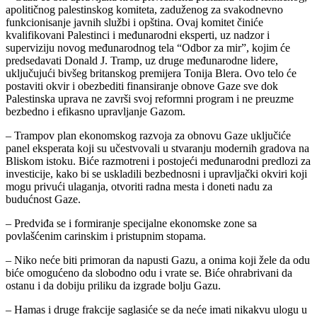
apolitičnog palestinskog komiteta, zaduženog za svakodnevno
funkcionisanje javnih službi i opština. Ovaj komitet činiće
kvalifikovani Palestinci i međunarodni eksperti, uz nadzor i
superviziju novog međunarodnog tela “Odbor za mir”, kojim će
predsedavati Donald J. Tramp, uz druge međunarodne lidere,
uključujući bivšeg britanskog premijera Tonija Blera. Ovo telo će
postaviti okvir i obezbediti finansiranje obnove Gaze sve dok
Palestinska uprava ne završi svoj reformni program i ne preuzme
bezbedno i efikasno upravljanje Gazom.
– Trampov plan ekonomskog razvoja za obnovu Gaze uključiće
panel eksperata koji su učestvovali u stvaranju modernih gradova na
Bliskom istoku. Biće razmotreni i postojeći međunarodni predlozi za
investicije, kako bi se uskladili bezbednosni i upravljački okviri koji
mogu privući ulaganja, otvoriti radna mesta i doneti nadu za
budućnost Gaze.
– Predviđa se i formiranje specijalne ekonomske zone sa
povlašćenim carinskim i pristupnim stopama.
– Niko neće biti primoran da napusti Gazu, a onima koji žele da odu
biće omogućeno da slobodno odu i vrate se. Biće ohrabrivani da
ostanu i da dobiju priliku da izgrade bolju Gazu.
– Hamas i druge frakcije saglasiće se da neće imati nikakvu ulogu u