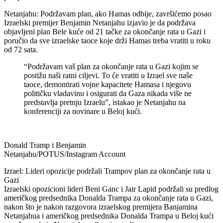
Netanjahu: Podržavam plan, ako Hamas odbije, završićemo posao
Izraelski premijer Benjamin Netanjahu izjavio je da podržava
objavljeni plan Bele kuće od 21 tačke za okončanje rata u Gazi i
poručio da sve izraelske taoce koje drži Hamas treba vratiti u roku
od 72 sata.
“Podržavam vaš plan za okončanje rata u Gazi kojim se
postižu naši ratni ciljevi. To će vratiti u Izrael sve naše
taoce, demontirati vojne kapacitete Hamasa i njegovu
političku vladavinu i osigurati da Gaza nikada više ne
predstavlja pretnju Izraelu”, istakao je Netanjahu na
konferenciji za novinare u Beloj kući.
Donald Tramp i Benjamin
Netanjahu/POTUS/Instagram Account
Izrael: Lideri opozicije podržali Trampov plan za okončanje rata u
Gazi
Izraelski opozicioni lideri Beni Ganc i Jair Lapid podržali su predlog
američkog predsednika Donalda Trampa za okončanje rata u Gazi,
nakon što je nakon razgovora izraelskog premijera Banjamina
Netanjahua i američkog predsednika Donalda Trampa u Beloj kući