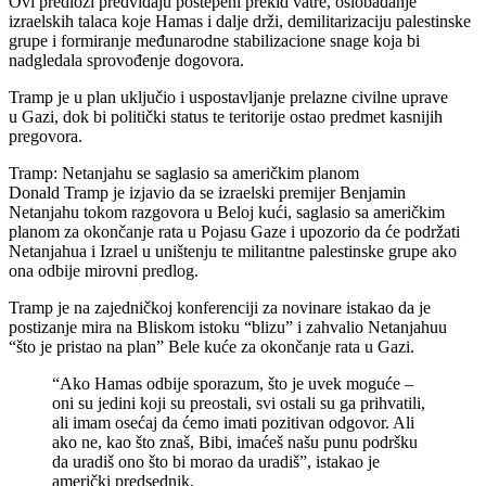
Ovi predlozi predviđaju postepeni prekid vatre, oslobađanje
izraelskih talaca koje Hamas i dalje drži, demilitarizaciju palestinske
grupe i formiranje međunarodne stabilizacione snage koja bi
nadgledala sprovođenje dogovora.
Tramp je u plan uključio i uspostavljanje prelazne civilne uprave
u Gazi, dok bi politički status te teritorije ostao predmet kasnijih
pregovora.
Tramp: Netanjahu se saglasio sa američkim planom
Donald Tramp je izjavio da se izraelski premijer Benjamin
Netanjahu tokom razgovora u Beloj kući, saglasio sa američkim
planom za okončanje rata u Pojasu Gaze i upozorio da će podržati
Netanjahua i Izrael u uništenju te militantne palestinske grupe ako
ona odbije mirovni predlog.
Tramp je na zajedničkoj konferenciji za novinare istakao da je
postizanje mira na Bliskom istoku “blizu” i zahvalio Netanjahuu
“što je pristao na plan” Bele kuće za okončanje rata u Gazi.
“Ako Hamas odbije sporazum, što je uvek moguće –
oni su jedini koji su preostali, svi ostali su ga prihvatili,
ali imam osećaj da ćemo imati pozitivan odgovor. Ali
ako ne, kao što znaš, Bibi, imaćeš našu punu podršku
da uradiš ono što bi morao da uradiš”, istakao je
američki predsednik.