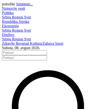
potražite
Simptom...
Najnovije vesti
Politika
Srbija
Region
Svet
Republika Srpska
Ekonomija
Srbija
Region
Svet
Društvo
Srbija
Region
Svet
Zdravlje
Beograd
Kultura/Zabava
Sport
Subota, 08. avgust 2026.