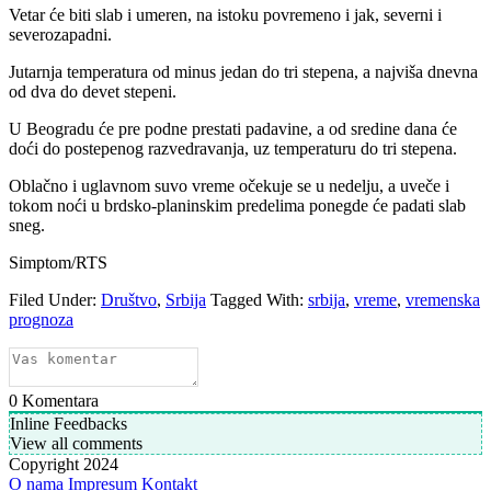
Vetar će biti slab i umeren, na istoku povremeno i jak, severni i
severozapadni.
Jutarnja temperatura od minus jedan do tri stepena, a najviša dnevna
od dva do devet stepeni.
U Beogradu će pre podne prestati padavine, a od sredine dana će
doći do postepenog razvedravanja, uz temperaturu do tri stepena.
Oblačno i uglavnom suvo vreme očekuje se u nedelju, a uveče i
tokom noći u brdsko-planinskim predelima ponegde će padati slab
sneg.
Simptom/RTS
Filed Under:
Društvo
,
Srbija
Tagged With:
srbija
,
vreme
,
vremenska
prognoza
0
Komentara
Inline Feedbacks
View all comments
Copyright 2024
O nama
Impresum
Kontakt