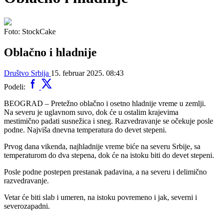
Foto: StockCake
Oblačno i hladnije
Društvo
Srbija
15. februar 2025. 08:43
Podeli:
BEOGRAD – Pretežno oblačno i osetno hladnije vreme u zemlji.
Na severu je uglavnom suvo, dok će u ostalim krajevima
mestimično padati susnežica i sneg. Razvedravanje se očekuje posle
podne. Najviša dnevna temperatura do devet stepeni.
Prvog dana vikenda, najhladnije vreme biće na severu Srbije, sa
temperaturom do dva stepena, dok će na istoku biti do devet stepeni.
Posle podne postepen prestanak padavina, a na severu i delimično
razvedravanje.
Vetar će biti slab i umeren, na istoku povremeno i jak, severni i
severozapadni.