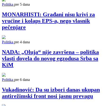
Politika
pre 5 dana
MONARHISTI: Građani nisu krivi za
vrućine i kolaps EPS-a, nego vlasnik
pečenjare
Politika
pre 4 dana
NADA: „Oluja“ nije završena – politika
vlasti dovela do novog egzodusa Srba sa
KiM
Politika
pre 6 dana
Vukadinović: Da su izbori danas ukupan
antirežimski front nosi jasnu prevagu