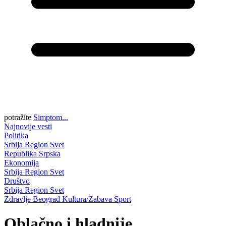
potražite
Simptom...
Najnovije vesti
Politika
Srbija
Region
Svet
Republika Srpska
Ekonomija
Srbija
Region
Svet
Društvo
Srbija
Region
Svet
Zdravlje
Beograd
Kultura/Zabava
Sport
Oblačno i hladnije