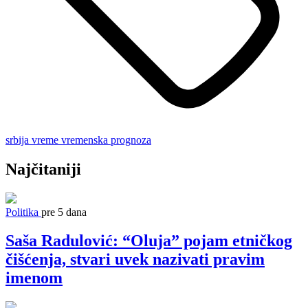
srbija
vreme
vremenska prognoza
Najčitaniji
Politika
pre 5 dana
Saša Radulović: “Oluja” pojam etničkog
čišćenja, stvari uvek nazivati pravim
imenom