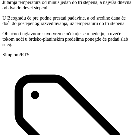
Jutarnja temperatura od minus jedan do tri stepena, a najviša dnevna
od dva do devet stepeni.
U Beogradu će pre podne prestati padavine, a od sredine dana će
doći do postepenog razvedravanja, uz temperaturu do tri stepena.
Oblačno i uglavnom suvo vreme očekuje se u nedelju, a uveče i
tokom noći u brdsko-planinskim predelima ponegde će padati slab
sneg.
Simptom/RTS