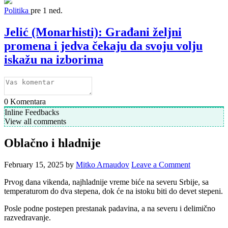
Politika
pre 1 ned.
Jelić (Monarhisti): Građani željni
promena i jedva čekaju da svoju volju
iskažu na izborima
0
Komentara
Inline Feedbacks
View all comments
Oblačno i hladnije
February 15, 2025
by
Mitko Arnaudov
Leave a Comment
Prvog dana vikenda, najhladnije vreme biće na severu Srbije, sa
temperaturom do dva stepena, dok će na istoku biti do devet stepeni.
Posle podne postepen prestanak padavina, a na severu i delimično
razvedravanje.