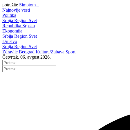
potražite
Simptom...
Najnovije vesti
Politika
Srbija
Region
Svet
Republika Srpska
Ekonomija
Srbija
Region
Svet
Društvo
Srbija
Region
Svet
Zdravlje
Beograd
Kultura/Zabava
Sport
Četvrtak, 06. avgust 2026.