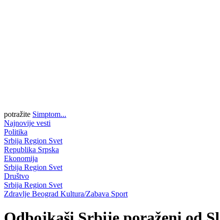
potražite
Simptom...
Najnovije vesti
Politika
Srbija
Region
Svet
Republika Srpska
Ekonomija
Srbija
Region
Svet
Društvo
Srbija
Region
Svet
Zdravlje
Beograd
Kultura/Zabava
Sport
Odbojkaši Srbije poraženi od S