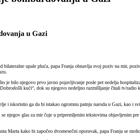
dovanja u Gazi
od bilateralne upale pluća, papa Franja obnavlja svoj poziv na mir, poz
azu.
to je bilo njegovo prvo javno pojavljivanje posle pet nedelja hospital
 „Dobrodošli kući“, dok su njegovo nedeljno razmišljanje čitali tv/radio
 iskoristio ga da bi istakao ogromnu patnju naroda u Gazi, kao i svih 
 se njegov glas za mir čuje u pripremljenim tekstovima objavljenim pre
ta Marta kako bi započeo dvomesečni oporavak, papa Franja se molio za