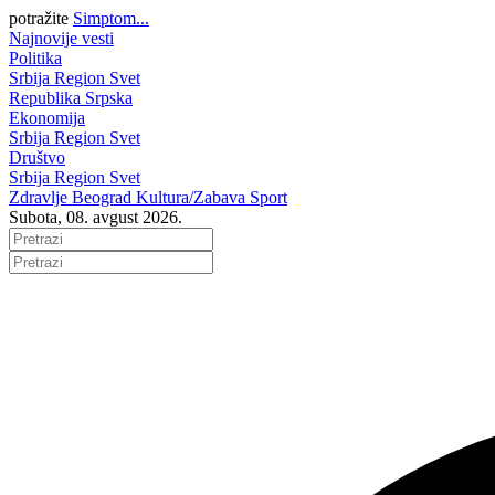
potražite
Simptom...
Najnovije vesti
Politika
Srbija
Region
Svet
Republika Srpska
Ekonomija
Srbija
Region
Svet
Društvo
Srbija
Region
Svet
Zdravlje
Beograd
Kultura/Zabava
Sport
Subota, 08. avgust 2026.