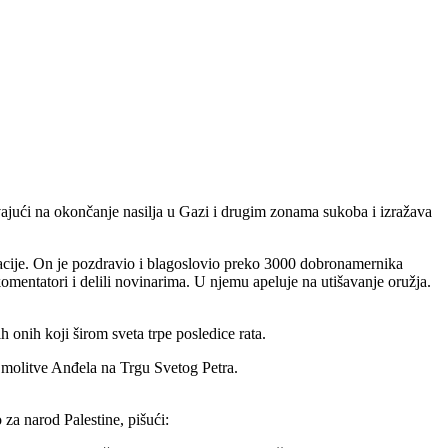
ivajući na okončanje nasilja u Gazi i drugim zonama sukoba i izražava
izacije. On je pozdravio i blagoslovio preko 3000 dobronamernika
 komentatori i delili novinarima. U njemu apeluje na utišavanje oružja.
onih koji širom sveta trpe posledice rata.
 molitve Anđela na Trgu Svetog Petra.
 narod Palestine, pišući: