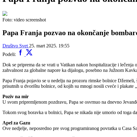
Foto: video screenshot
Papa Franja pozvao na okončanje bombar
Društvo
Svet
25. mart 2025. 19:55
Podeli:
Dok se priprema da se vrati u Vatikan nakon hospitalizacije i lečenja 
zahvalnost za globalne napore ka dijalogu, posebno na Južnom Kavk
Papa Franja pojavio se u nedelju na prozoru rimske bolnice Džemeli, š
prisutnih u dvorištu bolnice, od kojih su mnogi nosili cveće i plakate
Poziv na mir
U svom pripremljenom pozdravu, Papa se osvrnuo na dnevno Jevanđelje i
Tokom svog boravka u bolnici, Papa se nikada nije umorio od toga da
Apel za Gazu
Ove nedjelje, neposredno pre svog programiranog povratka u Casa San