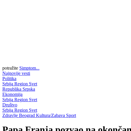
potražite
Simptom...
Najnovije vesti
Politika
Srbija
Region
Svet
Republika Srpska
Ekonomija
Srbija
Region
Svet
Društvo
Srbija
Region
Svet
Zdravlje
Beograd
Kultura/Zabava
Sport
Papa Franja pozvao na okonča