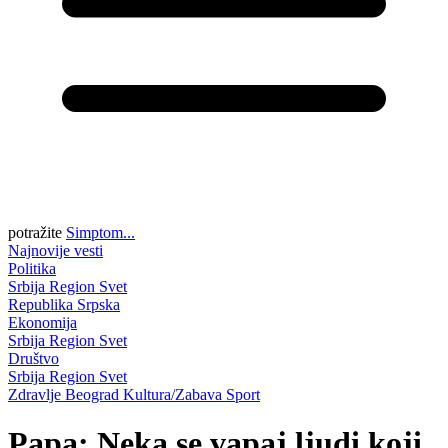
potražite
Simptom...
Najnovije vesti
Politika
Srbija
Region
Svet
Republika Srpska
Ekonomija
Srbija
Region
Svet
Društvo
Srbija
Region
Svet
Zdravlje
Beograd
Kultura/Zabava
Sport
Papa: Neka se vapaj ljudi koji