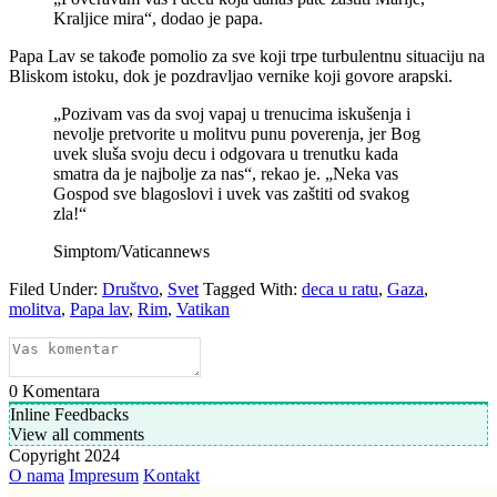
Kraljice mira“, dodao je papa.
Papa Lav se takođe pomolio za sve koji trpe turbulentnu situaciju na
Bliskom istoku, dok je pozdravljao vernike koji govore arapski.
„Pozivam vas da svoj vapaj u trenucima iskušenja i
nevolje pretvorite u molitvu punu poverenja, jer Bog
uvek sluša svoju decu i odgovara u trenutku kada
smatra da je najbolje za nas“, rekao je. „Neka vas
Gospod sve blagoslovi i uvek vas zaštiti od svakog
zla!“
Simptom/Vaticannews
Filed Under:
Društvo
,
Svet
Tagged With:
deca u ratu
,
Gaza
,
molitva
,
Papa lav
,
Rim
,
Vatikan
0
Komentara
Inline Feedbacks
View all comments
Copyright 2024
O nama
Impresum
Kontakt