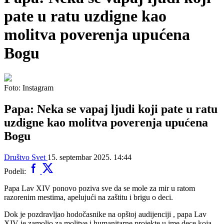
pate u ratu uzdigne kao
molitva poverenja upućena
Bogu
Foto: Instagram
Papa: Neka se vapaj ljudi koji pate u ratu
uzdigne kao molitva poverenja upućena
Bogu
Društvo
Svet
15. septembar 2025. 14:44
Podeli:
Papa Lav XIV ponovo poziva sve da se mole za mir u ratom
razorenim mestima, apelujući na zaštitu i brigu o deci.
Dok je pozdravljao hodočasnike na opštoj audijenciji , papa Lav
XIV je zamolio za molitve i humanitarne projekte u ime dece koja