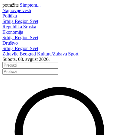
potražite
Simptom...
Najnovije vesti
Politika
Srbija
Region
Svet
Republika Srpska
Ekonomija
Srbija
Region
Svet
Društvo
Srbija
Region
Svet
Zdravlje
Beograd
Kultura/Zabava
Sport
Subota, 08. avgust 2026.