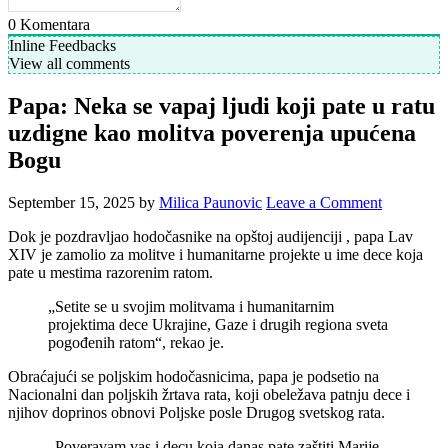
0
Komentara
Inline Feedbacks
View all comments
Papa: Neka se vapaj ljudi koji pate u ratu
uzdigne kao molitva poverenja upućena
Bogu
September 15, 2025
by
Milica Paunovic
Leave a Comment
Dok je pozdravljao hodočasnike na opštoj audijenciji , papa Lav
XIV je zamolio za molitve i humanitarne projekte u ime dece koja
pate u mestima razorenim ratom.
„Setite se u svojim molitvama i humanitarnim
projektima dece Ukrajine, Gaze i drugih regiona sveta
pogođenih ratom“, rekao je.
Obraćajući se poljskim hodočasnicima, papa je podsetio na
Nacionalni dan poljskih žrtava rata, koji obeležava patnju dece i
njihov doprinos obnovi Poljske posle Drugog svetskog rata.
„Poveravam vas i decu koja danas pate zaštiti Marije,