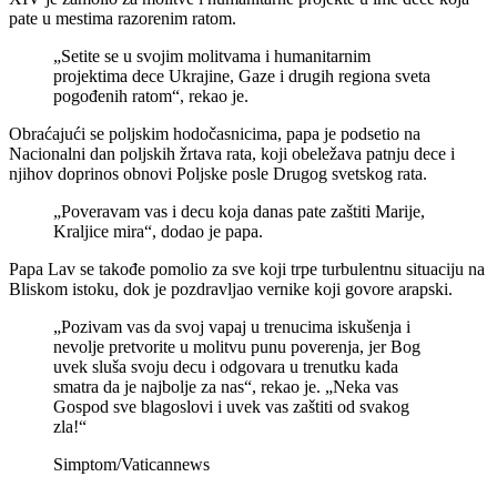
pate u mestima razorenim ratom.
„Setite se u svojim molitvama i humanitarnim
projektima dece Ukrajine, Gaze i drugih regiona sveta
pogođenih ratom“, rekao je.
Obraćajući se poljskim hodočasnicima, papa je podsetio na
Nacionalni dan poljskih žrtava rata, koji obeležava patnju dece i
njihov doprinos obnovi Poljske posle Drugog svetskog rata.
„Poveravam vas i decu koja danas pate zaštiti Marije,
Kraljice mira“, dodao je papa.
Papa Lav se takođe pomolio za sve koji trpe turbulentnu situaciju na
Bliskom istoku, dok je pozdravljao vernike koji govore arapski.
„Pozivam vas da svoj vapaj u trenucima iskušenja i
nevolje pretvorite u molitvu punu poverenja, jer Bog
uvek sluša svoju decu i odgovara u trenutku kada
smatra da je najbolje za nas“, rekao je. „Neka vas
Gospod sve blagoslovi i uvek vas zaštiti od svakog
zla!“
Simptom/Vaticannews