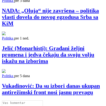
Politika
pre 3 dana
NADA: „Oluja“ nije završena – politika
vlasti dovela do novog egzodusa Srba sa
KiM
Politika
pre 1 ned.
Jelić (Monarhisti): Građani željni
promena i jedva čekaju da svoju volju
iskažu na izborima
Politika
pre 5 dana
Vukadinović: Da su izbori danas ukupan
antirežimski front nosi jasnu prevagu