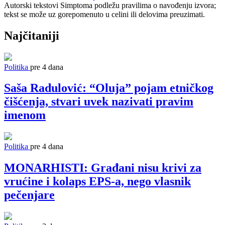
Autorski tekstovi Simptoma podležu pravilima o navođenju izvora;
tekst se može uz gorepomenuto u celini ili delovima preuzimati.
Najčitaniji
Politika
pre 4 dana
Saša Radulović: “Oluja” pojam etničkog
čišćenja, stvari uvek nazivati pravim
imenom
Politika
pre 4 dana
MONARHISTI: Građani nisu krivi za
vrućine i kolaps EPS-a, nego vlasnik
pečenjare