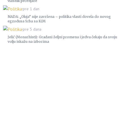
vlasnik pečenjare
Politika
pre 1 dan
NADA: „Oluja“ nije završena – politika vlasti dovela do novog
egzodusa Srba sa KiM
Politika
pre 5 dana
Jelić (Monarhisti): Građani željni promena i jedva čekaju da svoju
volju iskažu na izborima