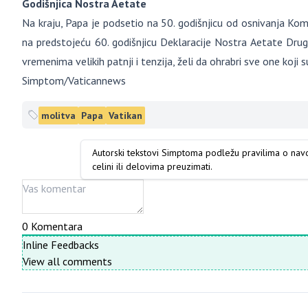
Godišnjica Nostra Aetate
Na kraju, Papa je podsetio na 50. godišnjicu od osnivanja Kom
na predstojeću 60. godišnjicu Deklaracije Nostra Aetate Dr
vremenima velikih patnji i tenzija, želi da ohrabri sve one koji 
Simptom/Vaticannews
molitva
Papa
Vatikan
Autorski tekstovi Simptoma podležu pravilima o na
celini ili delovima preuzimati.
0
Komentara
Inline Feedbacks
View all comments