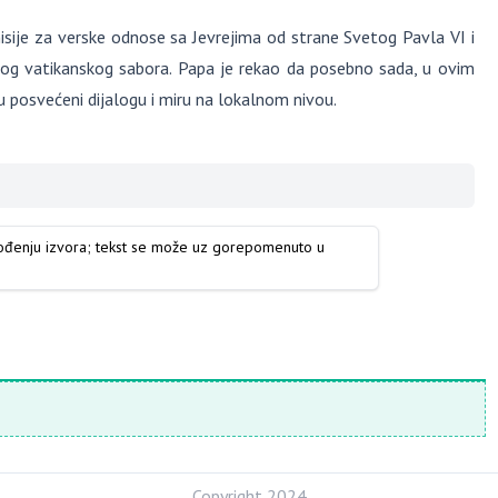
isije za verske odnose sa Jevrejima od strane Svetog Pavla VI i
ugog vatikanskog sabora. Papa je rekao da posebno sada, u ovim
su posvećeni dijalogu i miru na lokalnom nivou.
vođenju izvora; tekst se može uz gorepomenuto u
Copyright 2024