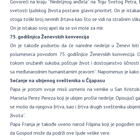
Govoreći na kraju “Nedeljnog anđela” na Trgu Svetog Petra, 
svetosti ljudskog života postane glavni prioritet. On je ista
stoga toliki broj nevinih žrtava kao što se vidi na strašnim sl
On je istakao svoj apel da se svi mole za mir.
75. godišnjica Ženevskih konvencija
On je takođe podsetio da će naredne nedelje u Ženevi bit
polumeseca povodom 75. godišnjice Ženevskih konvencija. On
tokom oružanih sukoba, poštuje život i dostojanstvo ličnosti i
sa međunarodnim humanitarnim pravom”. Napomenuo je kako je t
Sećanje na ubijenog sveštenika u Čijapasu
Papa je potom svoje misli usmerio na vernike u San Kristobal
Marsela Perez Pereza koji je ubijen prošle nedelje. Opisujući 
se molio da njegova žrtva, kao i žrtva drugih sveštenika ubijeni
života“.
Papa Franja je takođe uverio narod Filipina koji je pogođen 
da Gospod može da podrži ove ljude velike vere.