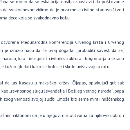
Papa se molio da se eskalacija nasilja zaustavi i da poštovanje
kao da svakodnevno vidimo da je prva meta civilno stanovništvo i
ikama dece koja se svakodnevno kolju.
i otvorena Međunarodna konferencija Crvenog krsta i Crvenog
 je izrazio nadu da će ovaj događaj „probuditi savest da se,
 naroda, kao i integritet civilnih struktura i bogomolja u skladu
užno gledati kako se bolnice i škole uništavaju u ratu.
 de las Kasasu u meksičkoj državi Čijapas, oplakujući gubitak
ga kao „revnosnog slugu Jevanđelja i Božijeg vernog naroda“, papa
h zbog vernosti svojoj službi, „može biti seme mira i hrišćanskog
snažnim ciklonom da je u njegovim molitvama za njihovo dobro i