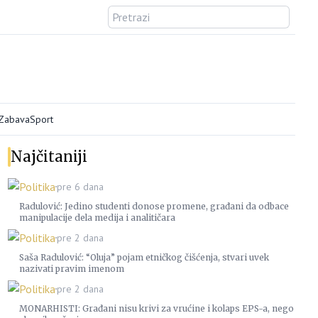
/Zabava
Sport
Najčitaniji
Politika
pre 6 dana
Radulović: Jedino studenti donose promene, građani da odbace
manipulacije dela medija i analitičara
Politika
pre 2 dana
Saša Radulović: “Oluja” pojam etničkog čišćenja, stvari uvek
nazivati pravim imenom
Politika
pre 2 dana
MONARHISTI: Građani nisu krivi za vrućine i kolaps EPS-a, nego