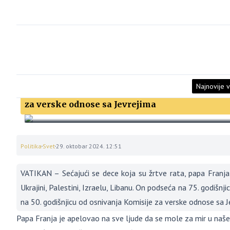
Najnovije v
Papa, u molitvi za decu i mir, podsetio na 50. g
za verske odnose sa Jevrejima
Politika
Svet
29. oktobar 2024. 12:51
VATIKAN – Sećajući se dece koja su žrtve rata, papa Franja
Ukrajini, Palestini, Izraelu, Libanu. On podseća na 75. godišnj
na 50. godišnjicu od osnivanja Komisije za verske odnose sa J
Papa Franja je apelovao na sve ljude da se mole za mir u našem 