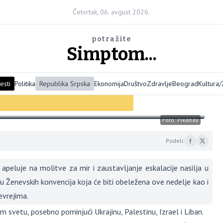
Četvrtak, 06. avgust 2026.
potražite
Simptom...
esti
Politika
Republika Srpska
Ekonomija
Društvo
Zdravlje
Beograd
Kultura
odišnjicu od osnivanja Komisije
Foto: Pixabay
Podeli:
 apeluje na molitve za mir i zaustavljanje eskalacije nasilja u
icu Ženevskih konvencija koja će biti obeležena ove nedelje kao i
evrejima.
svetu, posebno pominjući Ukrajinu, Palestinu, Izrael i Liban.