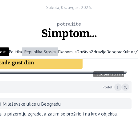
Subota, 08. avgust 2026.
potražite
Simptom...
esti
Politika
Republika Srpska
Ekonomija
Društvo
Zdravlje
Beograd
Kultura
grade gust dim
Foto: printscreen
Podeli:
i Mileševske ulice u Beogradu.
i u prizemlju zgrade, a zatim se proširio i na krov objekta.