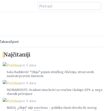
/Zabava
Sport
Najčitaniji
Politika
pre 5 dana
Saša Radulović: “Oluja” pojam etničkog čišćenja, stvari uvek
nazivati pravim imenom
Politika
pre 4 dana
MONARHISTI: Građani nisu krivi za vrućine i kolaps EPS-a, nego
vlasnik pečenjare
Politika
pre 4 dana
NADA: „Oluja“ nije završena – politika vlasti dovela do novog