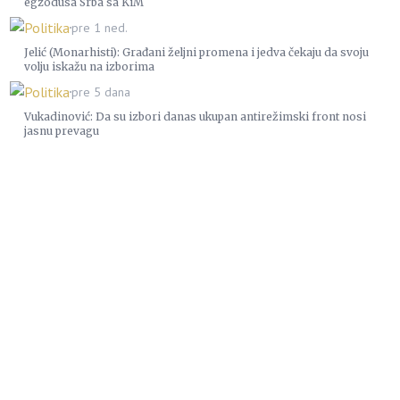
egzodusa Srba sa KiM
Politika
pre 1 ned.
Jelić (Monarhisti): Građani željni promena i jedva čekaju da svoju
volju iskažu na izborima
Politika
pre 5 dana
Vukadinović: Da su izbori danas ukupan antirežimski front nosi
jasnu prevagu