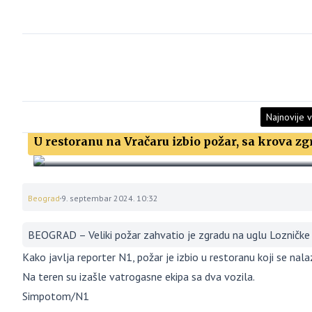
Najnovije v
U restoranu na Vračaru izbio požar, sa krova z
Beograd
9. septembar 2024. 10:32
BEOGRAD – Veliki požar zahvatio je zgradu na uglu Lozničke 
Kako javlja reporter N1, požar je izbio u restoranu koji se nalaz
Na teren su izašle vatrogasne ekipa sa dva vozila.
Simpotom/N1