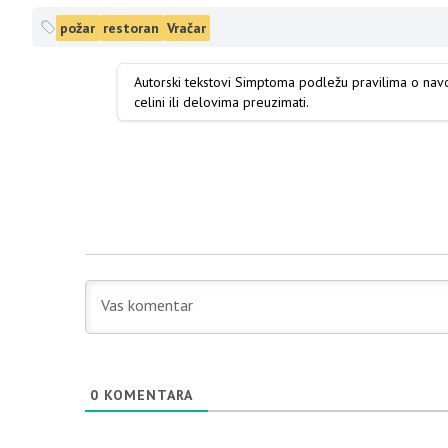
požar
restoran
Vračar
Autorski tekstovi Simptoma podležu pravilima o na
celini ili delovima preuzimati.
0
KOMENTARA