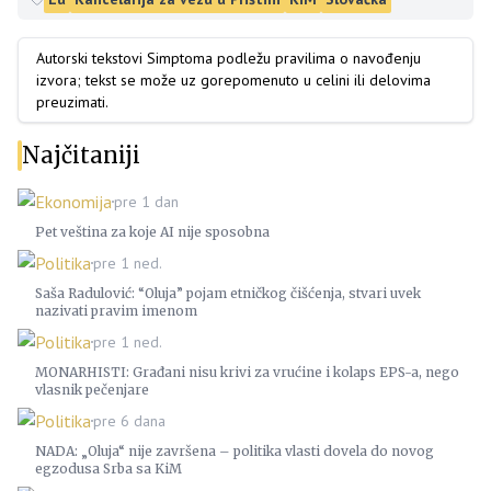
Autorski tekstovi Simptoma podležu pravilima o navođenju
izvora; tekst se može uz gorepomenuto u celini ili delovima
preuzimati.
Najčitaniji
Ekonomija
pre 1 dan
Pet veština za koje AI nije sposobna
Politika
pre 1 ned.
Saša Radulović: “Oluja” pojam etničkog čišćenja, stvari uvek
nazivati pravim imenom
Politika
pre 1 ned.
MONARHISTI: Građani nisu krivi za vrućine i kolaps EPS-a, nego
vlasnik pečenjare
Politika
pre 6 dana
NADA: „Oluja“ nije završena – politika vlasti dovela do novog
egzodusa Srba sa KiM