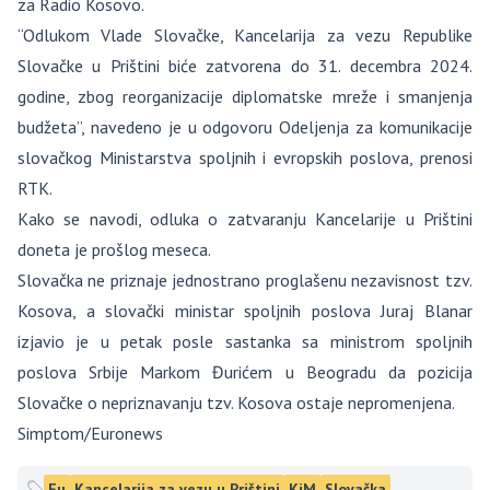
za Radio Kosovo.
“Odlukom Vlade Slovačke, Kancelarija za vezu Republike
Slovačke u Prištini biće zatvorena do 31. decembra 2024.
godine, zbog reorganizacije diplomatske mreže i smanjenja
budžeta”, navedeno je u odgovoru Odeljenja za komunikacije
slovačkog Ministarstva spoljnih i evropskih poslova, prenosi
RTK.
Kako se navodi, odluka o zatvaranju Kancelarije u Prištini
doneta je prošlog meseca.
Slovačka ne priznaje jednostrano proglašenu nezavisnost tzv.
Kosova, a slovački ministar spoljnih poslova Juraj Blanar
izjavio je u petak posle sastanka sa ministrom spoljnih
poslova Srbije Markom Đurićem u Beogradu da pozicija
Slovačke o nepriznavanju tzv. Kosova ostaje nepromenjena.
Simptom/Euronews
Eu
Kancelarija za vezu u Prištini
KiM
Slovačka