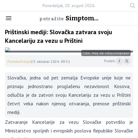
Ponedeljak, 10. avgust 2026.
Simptom...
potražite
Prištinski mediji: Slovačka zatvara svoju
Kancelariju za vezu u Prištini
Foto: Moy de Vitry/Unsplash
Podeli:
Politika
Srbija
23. oktobar 2024. 09:51
Slovačka, jedna od pet zemalja Evropske unije koje ne
priznaju jednostrano proglašenu nezavisnost Kosova,
odlučila je da zatvori svoju Kancelariju za vezu u Prištini
četvrt veka nakon njenog otvaranja, prenose prištinski
mediji.
Zatvaranje Kancelarije za vezu Slovačke potvrdilo je
Ministarstvo spoljnih i evropskih poslova Republike Slovačke