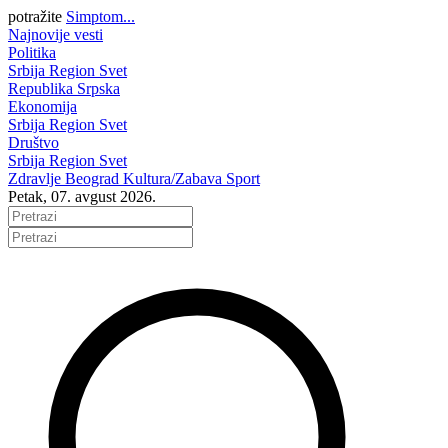
potražite
Simptom...
Najnovije vesti
Politika
Srbija
Region
Svet
Republika Srpska
Ekonomija
Srbija
Region
Svet
Društvo
Srbija
Region
Svet
Zdravlje
Beograd
Kultura/Zabava
Sport
Petak, 07. avgust 2026.