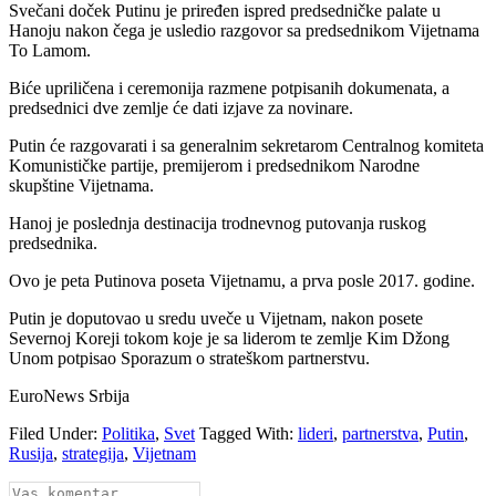
Svečani doček Putinu je priređen ispred predsedničke palate u
Hanoju nakon čega je usledio razgovor sa predsednikom Vijetnama
To Lamom.
Biće upriličena i ceremonija razmene potpisanih dokumenata, a
predsednici dve zemlje će dati izjave za novinare.
Putin će razgovarati i sa generalnim sekretarom Centralnog komiteta
Komunističke partije, premijerom i predsednikom Narodne
skupštine Vijetnama.
Hanoj je poslednja destinacija trodnevnog putovanja ruskog
predsednika.
Ovo je peta Putinova poseta Vijetnamu, a prva posle 2017. godine.
Putin je doputovao u sredu uveče u Vijetnam, nakon posete
Severnoj Koreji tokom koje je sa liderom te zemlje Kim Džong
Unom potpisao Sporazum o strateškom partnerstvu.
EuroNews Srbija
Filed Under:
Politika
,
Svet
Tagged With:
lideri
,
partnerstva
,
Putin
,
Rusija
,
strategija
,
Vijetnam