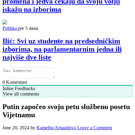
promena i jedva čekaju da svoju volju
iskažu na izborima
Politika
pre 5 dana
Ilić: Svi uz studente na predsedničkim
izborima, na parlamentarnim jedna ili
najviše dve liste
0
Komentara
Inline Feedbacks
View all comments
Putin započeo svoju petu službenu posetu
Vijetnamu
June 20, 2024
by
Kamelija Arnaudova
Leave a Comment