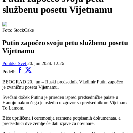
službenu posetu Vijetnamu
Foto: StockCake
Putin započeo svoju petu službenu posetu
Vijetnamu
Politika
Svet
20. jun 2024. 12:26
Podeli:
BEOGRAD 20. jun – Ruski predsednik Vladimir Putin započeo
je zvaničnu posetu Vijetnamu.
Svečani doček Putinu je priređen ispred predsedničke palate u
Hanoju nakon čega je usledio razgovor sa predsednikom Vijetnama
To Lamom.
Biće upriličena i ceremonija razmene potpisanih dokumenata, a
predsednici dve zemlje će dati izjave za novinare.