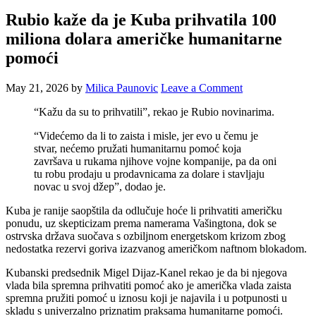
Rubio kaže da je Kuba prihvatila 100
miliona dolara američke humanitarne
pomoći
May 21, 2026
by
Milica Paunovic
Leave a Comment
“Kažu da su to prihvatili”, rekao je Rubio novinarima.
“Videćemo da li to zaista i misle, jer evo u čemu je
stvar, nećemo pružati humanitarnu pomoć koja
završava u rukama njihove vojne kompanije, pa da oni
tu robu prodaju u prodavnicama za dolare i stavljaju
novac u svoj džep”, dodao je.
Kuba je ranije saopštila da odlučuje hoće li prihvatiti američku
ponudu, uz skepticizam prema namerama Vašingtona, dok se
ostrvska država suočava s ozbiljnom energetskom krizom zbog
nedostatka rezervi goriva izazvanog američkom naftnom blokadom.
Kubanski predsednik Migel Dijaz-Kanel rekao je da bi njegova
vlada bila spremna prihvatiti pomoć ako je američka vlada zaista
spremna pružiti pomoć u iznosu koji je najavila i u potpunosti u
skladu s univerzalno priznatim praksama humanitarne pomoći.