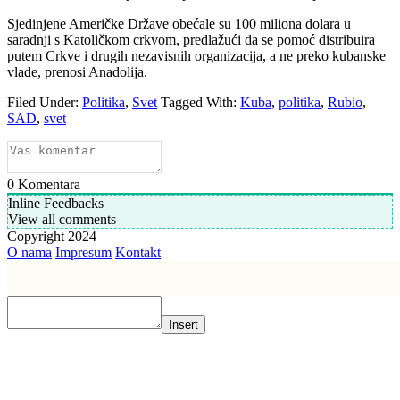
Sjedinjene Američke Države obećale su 100 miliona dolara u
saradnji s Katoličkom crkvom, predlažući da se pomoć distribuira
putem Crkve i drugih nezavisnih organizacija, a ne preko kubanske
vlade, prenosi Anadolija.
Filed Under:
Politika
,
Svet
Tagged With:
Kuba
,
politika
,
Rubio
,
SAD
,
svet
0
Komentara
Inline Feedbacks
View all comments
Copyright 2024
O nama
Impresum
Kontakt
Insert