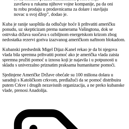
završava u rukama njihove vojne kompanije, pa da oni
tu robu prodaju u prodavnicama za dolare i stavljaju
novac u svoj džep”, dodao je.
Kuba je ranije saopštila da odlučuje hoće li prihvatiti američku
ponudu, uz skepticizam prema namerama Vašingtona, dok se
ostrvska država suočava s ozbiljnom energetskom krizom zbog
nedostatka rezervi goriva izazvanog američkom naftnom blokadom.
Kubanski predsednik Migel Dijaz-Kanel rekao je da bi njegova
vlada bila spremna prihvatiti pomoć ako je američka vlada zaista
spremna pružiti pomoć u iznosu koji je najavila i u potpunosti u
skladu s univerzalno priznatim praksama humanitarne pomoći.
Sjedinjene Američke Države obećale su 100 miliona dolara u
saradnji s Katoličkom crkvom, predlažući da se pomoć distribuira
putem Crkve i drugih nezavisnih organizacija, a ne preko kubanske
vlade, prenosi Anadolija.