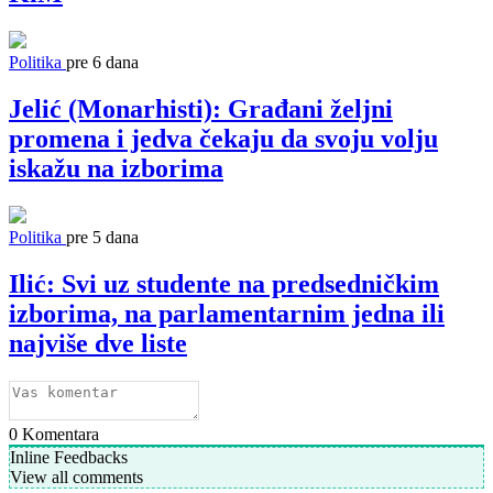
Politika
pre 6 dana
Jelić (Monarhisti): Građani željni
promena i jedva čekaju da svoju volju
iskažu na izborima
Politika
pre 5 dana
Ilić: Svi uz studente na predsedničkim
izborima, na parlamentarnim jedna ili
najviše dve liste
0
Komentara
Inline Feedbacks
View all comments