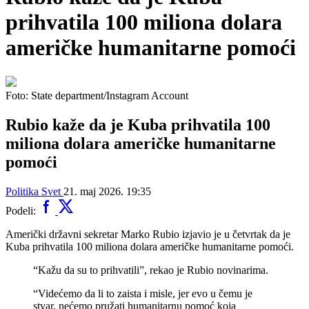
prihvatila 100 miliona dolara
američke humanitarne pomoći
Foto: State department/Instagram Account
Rubio kaže da je Kuba prihvatila 100
miliona dolara američke humanitarne
pomoći
Politika
Svet
21. maj 2026. 19:35
Podeli:
Američki državni sekretar Marko Rubio izjavio je u četvrtak da je
Kuba prihvatila 100 miliona dolara američke humanitarne pomoći.
“Kažu da su to prihvatili”, rekao je Rubio novinarima.
“Videćemo da li to zaista i misle, jer evo u čemu je
stvar, nećemo pružati humanitarnu pomoć koja