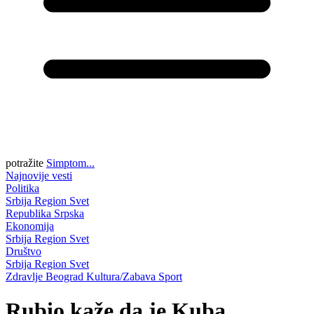
potražite
Simptom...
Najnovije vesti
Politika
Srbija
Region
Svet
Republika Srpska
Ekonomija
Srbija
Region
Svet
Društvo
Srbija
Region
Svet
Zdravlje
Beograd
Kultura/Zabava
Sport
Rubio kaže da je Kuba