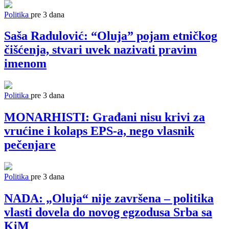
Politika
pre 3 dana
Saša Radulović: “Oluja” pojam etničkog
čišćenja, stvari uvek nazivati pravim
imenom
Politika
pre 3 dana
MONARHISTI: Građani nisu krivi za
vrućine i kolaps EPS-a, nego vlasnik
pečenjare
Politika
pre 3 dana
NADA: „Oluja“ nije završena – politika
vlasti dovela do novog egzodusa Srba sa
KiM