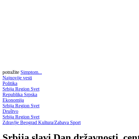
potražite
Simptom...
Najnovije vesti
Politika
Srbija
Region
Svet
Republika Srpska
Ekonomija
Srbija
Region
Svet
Društvo
Srbija
Region
Svet
Zdravlje
Beograd
Kultura/Zabava
Sport
Srbija slavi Dan državnosti, ce