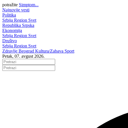
potražite
Simptom...
Najnovije vesti
Politika
Srbija
Region
Svet
Republika Srpska
Ekonomija
Srbija
Region
Svet
Društvo
Srbija
Region
Svet
Zdravlje
Beograd
Kultura/Zabava
Sport
Petak, 07. avgust 2026.