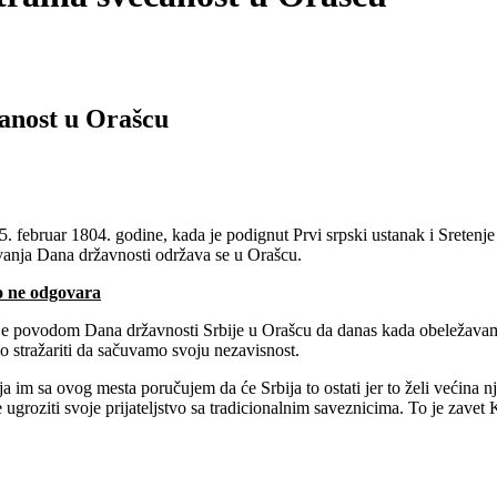
čanost u Orašcu
ebruar 1804. godine, kada je podignut Prvi srpski ustanak i Sretenje 
vanja Dana državnosti održava se u Orašcu.
to ne odgovara
je povodom Dana državnosti Srbije u Orašcu da danas kada obeležavamo
 stražariti da sačuvamo svoju nezavisnost.
 im sa ovog mesta poručujem da će Srbija to ostati jer to želi većina n
će ugroziti svoje prijateljstvo sa tradicionalnim saveznicima. To je zav