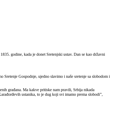
1835. godine, kada je donet Sretenjski ustav. Dan se kao državni
 Sretenje Gospodnje, ujedno slavimo i naše sretenje sa slobodom i
jenih građana. Ma kakve pritiske nam pravili, Srbija nikada
et Karađorđevih ustanika, to je dug koji svi imamo prema slobodi”,