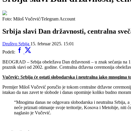
Foto: Miloš Vučević/Telegram Account
Srbija slavi Dan državnosti, centralna sve
Društvo
Srbija
15. februar 2025. 15:01
Podeli:
BEOGRAD – Srbija obeležava Dan državnosti – u znak sećanja na 15. f
praznik slavi od 2002. godine. Centralna državna ceremonija obeleža
Vučević: Srbija će ostati slobodarska i neutralna iako mnogima 
Premijer Miloš Vučević poručio je tokom centralne državne ceremoni
istakao da nas zavet te slobode i danas opominje koliko budno moramo
“Mnogima danas ne odgovara slobodarska i neutralna Srbija, a ja
neće priznati otimanje svoje teritorije, Kosova i Metohije, niti 
naglasio je Vučević.