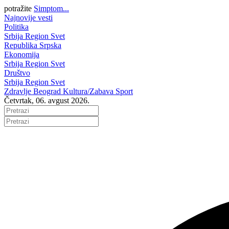
potražite
Simptom...
Najnovije vesti
Politika
Srbija
Region
Svet
Republika Srpska
Ekonomija
Srbija
Region
Svet
Društvo
Srbija
Region
Svet
Zdravlje
Beograd
Kultura/Zabava
Sport
Četvrtak, 06. avgust 2026.