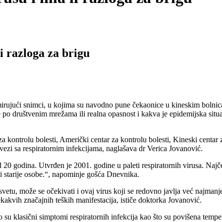
i razloga za brigu
ući snimci, u kojima su navodno pune čekaonice u kineskim bolnicama
društvenim mrežama ili realna opasnost i kakva je epidemijska situacij
 kontrolu bolesti, Američki centar za kontrolu bolesti, Kineski centar za
 vezi sa respiratornim infekcijama, naglašava dr Verica Jovanović.
0 godina. Utvrđen je 2001. godine u paleti respiratornih virusa. Najč
 i starije osobe.“, napominje gošća Dnevnika.
 svetu, može se očekivati i ovaj virus koji se redovno javlja već najma
kakvih značajnih teških manifestacija, ističe doktorka Jovanović.
 su klasični simptomi respiratornih infekcija kao što su povišena temper