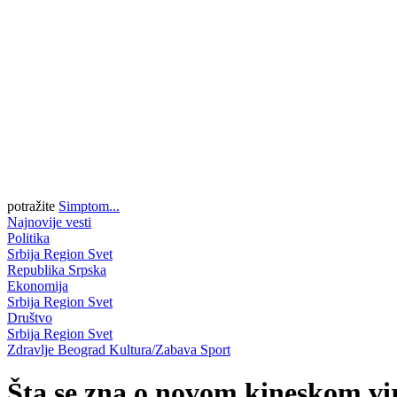
potražite
Simptom...
Najnovije vesti
Politika
Srbija
Region
Svet
Republika Srpska
Ekonomija
Srbija
Region
Svet
Društvo
Srbija
Region
Svet
Zdravlje
Beograd
Kultura/Zabava
Sport
Šta se zna o novom kineskom vir