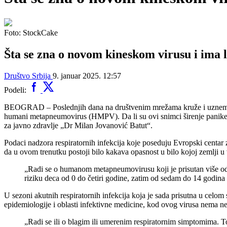
Foto: StockCake
Šta se zna o novom kineskom virusu i ima l
Društvo
Srbija
9. januar 2025. 12:57
Podeli:
BEOGRAD – Poslednjih dana na društvenim mrežama kruže i uznemiruj
humani metapneumovirus (HMPV). Da li su ovi snimci širenje panike po 
za javno zdravlje „Dr Milan Jovanović Batut“.
Podaci nadzora respiratornih infekcija koje poseduju Evropski centar za
da u ovom trenutku postoji bilo kakava opasnost u bilo kojoj zemlji u
„Radi se o humanom metapneumovirusu koji je prisutan više od 2
riziku deca od 0 do četiri godine, zatim od sedam do 14 godina
U sezoni akutnih respiratornih infekcija koja je sada prisutna u celom
epidemiologije i oblasti infektivne medicine, kod ovog virusa nema ne
„Radi se ili o blagim ili umerenim respiratornim simptomima. To