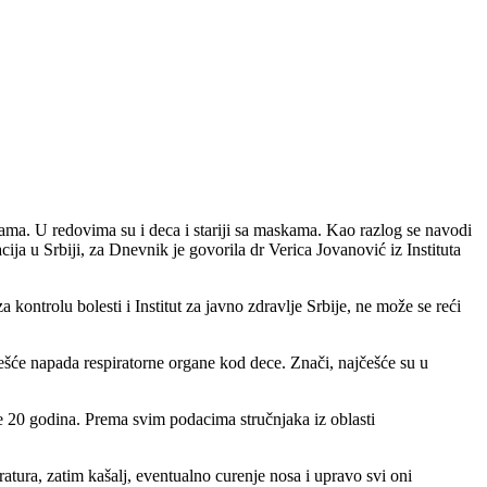
. U redovima su i deca i stariji sa maskama. Kao razlog se navodi
a u Srbiji, za Dnevnik je govorila dr Verica Jovanović iz Instituta
 kontrolu bolesti i Institut za javno zdravlje Srbije, ne može se reći
ešće napada respiratorne organe kod dece. Znači, najčešće su u
nje 20 godina. Prema svim podacima stručnjaka iz oblasti
atura, zatim kašalj, eventualno curenje nosa i upravo svi oni