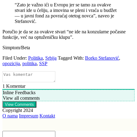
“Zato je važno ići u Evropu jer se tamo za ovakve
stvari ide u ćeliju, a imovina se pleni i vraća u budžet
— u javni fond za povraćaj otetog novca”, naveo je
Stefanović.
Poručio je da se za ovakve stvari “ne ide na konzularne počasne
funkcije, već na optuženičku klupu”.
Simptom/Beta
Filed Under:
Politika
,
Srbija
Tagged With:
Borko Stefanović
,
opozicija
,
politika
,
SSP
1
Komentar
Inline Feedbacks
View all comments
View Comments
Copyright 2024
O nama
Impresum
Kontakt