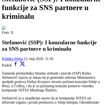
funkcije za SNS partnere u
kriminalu
Foto: X
Stefanović (SSP): I konzularne funkcije
za SNS partnere u kriminalu
Politika
Srbija
12. maj 2026. 11:30
Podeli:
Zamenik predsednika Stranke slobode i pravde (SSP) Borko
Stefanović izjavio je danas da je generalni sekretar Ministarstva
spoljnih poslova Dušan Kozarev otvorio počasni konzulat Srbije u
Brnu, u Češkoj, i da je za počasnog konzula postavio vlasnika
kompanije NITES Miodraga Škrbića.
Stefanović je u saopštenju naveo da je kompanija NITES od
državnih organa i javnih preduzeća u Srbiji dobijala višemilionske