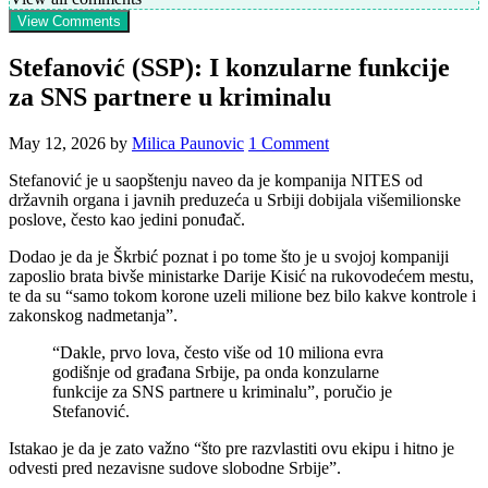
View Comments
Stefanović (SSP): I konzularne funkcije
za SNS partnere u kriminalu
May 12, 2026
by
Milica Paunovic
1 Comment
Stefanović je u saopštenju naveo da je kompanija NITES od
državnih organa i javnih preduzeća u Srbiji dobijala višemilionske
poslove, često kao jedini ponuđač.
Dodao je da je Škrbić poznat i po tome što je u svojoj kompaniji
zaposlio brata bivše ministarke Darije Kisić na rukovodećem mestu,
te da su “samo tokom korone uzeli milione bez bilo kakve kontrole i
zakonskog nadmetanja”.
“Dakle, prvo lova, često više od 10 miliona evra
godišnje od građana Srbije, pa onda konzularne
funkcije za SNS partnere u kriminalu”, poručio je
Stefanović.
Istakao je da je zato važno “što pre razvlastiti ovu ekipu i hitno je
odvesti pred nezavisne sudove slobodne Srbije”.