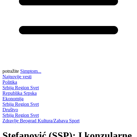
potražite
Simptom...
Najnovije vesti
Politika
Srbija
Region
Svet
Republika Srpska
Ekonomija
Srbija
Region
Svet
Društvo
Srbija
Region
Svet
Zdravlje
Beograd
Kultura/Zabava
Sport
Stefanović (SSP): I konzularne