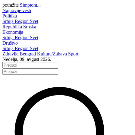
potražite
Simptom...
Najnovije vesti
Politika
Srbija
Region
Svet
Republika Srpska
Ekonomija
Srbija
Region
Svet
Društvo
Srbija
Region
Svet
Zdravlje
Beograd
Kultura/Zabava
Sport
Nedelja, 09. avgust 2026.