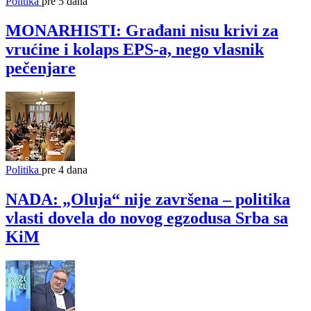
Politika
pre 5 dana
MONARHISTI: Građani nisu krivi za
vrućine i kolaps EPS-a, nego vlasnik
pečenjare
Politika
pre 4 dana
NADA: „Oluja“ nije završena – politika
vlasti dovela do novog egzodusa Srba sa
KiM