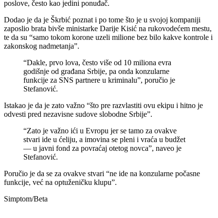
poslove, često kao jedini ponuđač.
Dodao je da je Škrbić poznat i po tome što je u svojoj kompaniji
zaposlio brata bivše ministarke Darije Kisić na rukovodećem mestu,
te da su “samo tokom korone uzeli milione bez bilo kakve kontrole i
zakonskog nadmetanja”.
“Dakle, prvo lova, često više od 10 miliona evra
godišnje od građana Srbije, pa onda konzularne
funkcije za SNS partnere u kriminalu”, poručio je
Stefanović.
Istakao je da je zato važno “što pre razvlastiti ovu ekipu i hitno je
odvesti pred nezavisne sudove slobodne Srbije”.
“Zato je važno ići u Evropu jer se tamo za ovakve
stvari ide u ćeliju, a imovina se pleni i vraća u budžet
— u javni fond za povraćaj otetog novca”, naveo je
Stefanović.
Poručio je da se za ovakve stvari “ne ide na konzularne počasne
funkcije, već na optuženičku klupu”.
Simptom/Beta