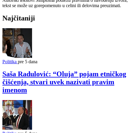
Autorski tekstovi Simptoma podležu pravilima o navođenju izvora;
tekst se može uz gorepomenuto u celini ili delovima preuzimati.
Najčitaniji
Politika
pre 5 dana
Saša Radulović: “Oluja” pojam etničkog
čišćenja, stvari uvek nazivati pravim
imenom