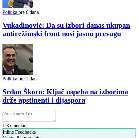
Politika
pre 6 dana
Vukadinović: Da su izbori danas ukupan
antirežimski front nosi jasnu prevagu
Politika
pre 1 dan
Srđan Škoro: Ključ uspeha na izborima
drže apstinenti i dijaspora
1
Komentar
Inline Feedbacks
View all comments