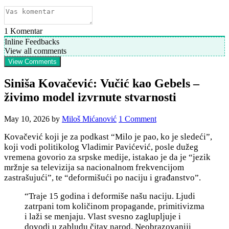
1
Komentar
Inline Feedbacks
View all comments
View Comments
Siniša Kovačević: Vučić kao Gebels –
živimo model izvrnute stvarnosti
May 10, 2026
by
Miloš Mićanović
1 Comment
Kovačević koji je za podkast “Milo je pao, ko je sledeći”,
koji vodi politikolog Vladimir Pavićević, posle dužeg
vremena govorio za srpske medije, istakao je da je “jezik
mržnje sa televizija sa nacionalnom frekvencijom
zastrašujući”, te “deformišući po naciju i građanstvo”.
“Traje 15 godina i deformiše našu naciju. Ljudi
zatrpani tom količinom propagande, primitivizma
i laži se menjaju. Vlast svesno zaglupljuje i
dovodi u zabludu čitav narod. Neobrazovaniji