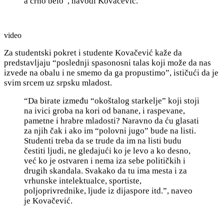
a crno belo”, navodi Kovačević.
video
Za studentski pokret i studente Kovačević kaže da
predstavljaju “poslednji spasonosni talas koji može da nas
izvede na obalu i ne smemo da ga propustimo”, ističući da je
svim srcem uz srpsku mladost.
“Da birate između “okoštalog starkelje” koji stoji
na ivici groba na kori od banane, i raspevane,
pametne i hrabre mladosti? Naravno da ću glasati
za njih čak i ako im “polovni jugo” bude na listi.
Studenti treba da se trude da im na listi budu
čestiti ljudi, ne gledajući ko je levo a ko desno,
već ko je ostvaren i nema iza sebe političkih i
drugih skandala. Svakako da tu ima mesta i za
vrhunske intelektualce, sportiste,
poljoprivrednike, ljude iz dijaspore itd.”, naveo
je Kovačević.