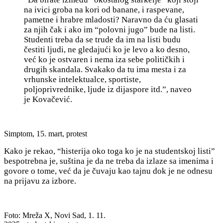
na ivici groba na kori od banane, i raspevane,
pametne i hrabre mladosti? Naravno da ću glasati
za njih čak i ako im “polovni jugo” bude na listi.
Studenti treba da se trude da im na listi budu
čestiti ljudi, ne gledajući ko je levo a ko desno,
već ko je ostvaren i nema iza sebe političkih i
drugih skandala. Svakako da tu ima mesta i za
vrhunske intelektualce, sportiste,
poljoprivrednike, ljude iz dijaspore itd.”, naveo
je Kovačević.
Simptom, 15. mart, protest
Kako je rekao, “histerija oko toga ko je na studentskoj listi”
bespotrebna je, suština je da n
e treba da izlaze sa imenima i
govore o tome, već da je čuvaju kao tajnu dok je ne odnesu
na prijavu za izbore.
Foto: Mreža X, Novi Sad, 1. 11.