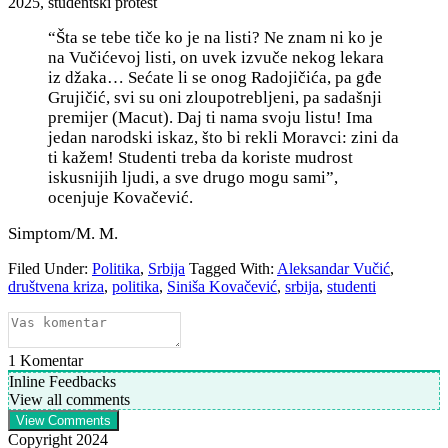
2025, studentski protest
“Š
ta se tebe tiče ko je na listi? Ne znam ni ko je
na Vučićevoj listi, on uvek izvuče nekog lekara
iz džaka… Sećate li se onog Radojičića, pa gđe
Grujičić, svi su oni zloupotrebljeni, pa sadašnji
premijer (Macut). Daj ti nama svoju listu! Ima
jedan narodski iskaz, što bi rekli Moravci: zini da
ti kažem! Studenti treba da koriste mudrost
iskusnijih ljudi, a sve drugo mogu sami”,
ocenjuje Kovačević.
Simptom/M. M.
Filed Under:
Politika
,
Srbija
Tagged With:
Aleksandar Vučić
,
društvena kriza
,
politika
,
Siniša Kovačević
,
srbija
,
studenti
1
Komentar
Inline Feedbacks
View all comments
View Comments
Copyright 2024