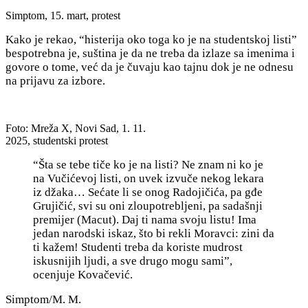
Simptom, 15. mart, protest
Kako je rekao, “histerija oko toga ko je na studentskoj listi”
bespotrebna je, suština je da n
e treba da izlaze sa imenima i
govore o tome, već da je čuvaju kao tajnu dok je ne odnesu
na prijavu za izbore.
Foto: Mreža X, Novi Sad, 1. 11.
2025, studentski protest
“Š
ta se tebe tiče ko je na listi? Ne znam ni ko je
na Vučićevoj listi, on uvek izvuče nekog lekara
iz džaka… Sećate li se onog Radojičića, pa gđe
Grujičić, svi su oni zloupotrebljeni, pa sadašnji
premijer (Macut). Daj ti nama svoju listu! Ima
jedan narodski iskaz, što bi rekli Moravci: zini da
ti kažem! Studenti treba da koriste mudrost
iskusnijih ljudi, a sve drugo mogu sami”,
ocenjuje Kovačević.
Simptom/M. M.