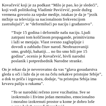
Kovačević koji je za podkast “Milo je pao, ko je sledeći”,
koji vodi politikolog Vladimir Pavićević, posle dužeg
vremena govorio za srpske medije, istakao je da je “jezik
mržnje sa televizija sa nacionalnom frekvencijom
zastrašujući”, te “deformišući po naciju i građanstvo”.
“Traje 15 godina i deformiše našu naciju. Ljudi
zatrpani tom količinom propagande, primitivizma
i laži se menjaju. Vlast svesno zaglupljuje i
dovodi u zabludu čitav narod. Neobrazovaniji
smo, grublji, bahatiji… no što smo bili pre 15
godina”, ocenio je Kovačević, bivši narodni
poslanik i potpredsednik Narodne stranke.
On je rekao da je neverovatno da vas “
glava gosudarstva
gleda u oči i laže da je on na čelu nekakve pristojne Srbije”,
a dok to priča i izgovara, dodaje, “ta pristojna Srbija ima
krvavu paliju u rukama”.
“To se narodski rečeno zove vucibatina. Sve se
izokrenulo i živimo jedan mentalno, emocionalno
i moralno izokrenuti prostor u kome je dobro loše