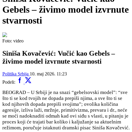
Gebels – živimo model izvrnute
stvarnosti
Foto: video
Siniša Kovačević: Vučić kao Gebels –
živimo model izvrnute stvarnosti
Politika
Srbija
10. maj 2026. 11:23
Podeli:
BEOGRAD – U Srbiji je na snazi “gebelsovski model”: “
sve
što ti se kod tvojih ne dopada prepiši njima, a sve što ti se
kod njihovih dopada prepiši svojima”; ovolika količina
a
gresije, izliva laži, mržnje, primitivizma, prevara i dr., neće
se moći nadoknaditi odmah kad ovi siđu s vlasti, u pitanju je
proces koji će trajati bar koliko i kaljužanje sa aktuelnim
režimom, poručuje istaknuti dramski pisac Siniša Kovačević.