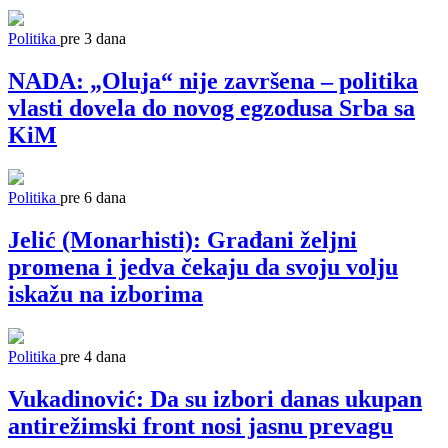
Politika
pre 3 dana
NADA: „Oluja“ nije završena – politika
vlasti dovela do novog egzodusa Srba sa
KiM
Politika
pre 6 dana
Jelić (Monarhisti): Građani željni
promena i jedva čekaju da svoju volju
iskažu na izborima
Politika
pre 4 dana
Vukadinović: Da su izbori danas ukupan
antirežimski front nosi jasnu prevagu