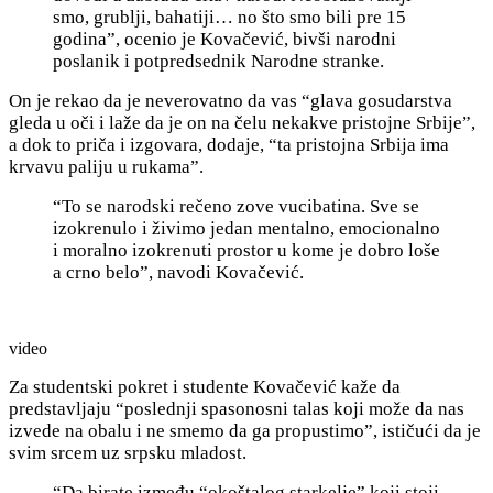
smo, grublji, bahatiji… no što smo bili pre 15
godina”, ocenio je Kovačević, bivši narodni
poslanik i potpredsednik Narodne stranke.
On je rekao da je neverovatno da vas “
glava gosudarstva
gleda u oči i laže da je on na čelu nekakve pristojne Srbije”,
a dok to priča i izgovara, dodaje, “ta pristojna Srbija ima
krvavu paliju u rukama”.
“To se narodski rečeno zove vucibatina. Sve se
izokrenulo i živimo jedan mentalno, emocionalno
i moralno izokrenuti prostor u kome je dobro loše
a crno belo”, navodi Kovačević.
video
Za studentski pokret i studente Kovačević kaže da
predstavljaju “poslednji spasonosni talas koji može da nas
izvede na obalu i ne smemo da ga propustimo”, ističući da je
svim srcem uz srpsku mladost.
“Da birate između “okoštalog starkelje” koji stoji