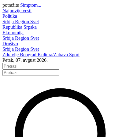
potražite
Simptom...
Najnovije vesti
Politika
Srbija
Region
Svet
Republika Srpska
Ekonomija
Srbija
Region
Svet
Društvo
Srbija
Region
Svet
Zdravlje
Beograd
Kultura/Zabava
Sport
Petak, 07. avgust 2026.