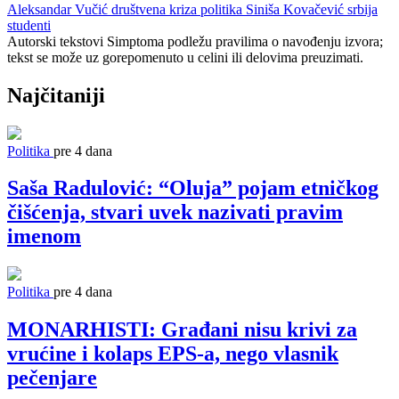
Aleksandar Vučić
društvena kriza
politika
Siniša Kovačević
srbija
studenti
Autorski tekstovi Simptoma podležu pravilima o navođenju izvora;
tekst se može uz gorepomenuto u celini ili delovima preuzimati.
Najčitaniji
Politika
pre 4 dana
Saša Radulović: “Oluja” pojam etničkog
čišćenja, stvari uvek nazivati pravim
imenom
Politika
pre 4 dana
MONARHISTI: Građani nisu krivi za
vrućine i kolaps EPS-a, nego vlasnik
pečenjare