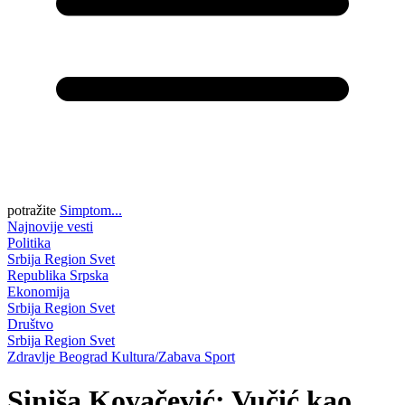
potražite
Simptom...
Najnovije vesti
Politika
Srbija
Region
Svet
Republika Srpska
Ekonomija
Srbija
Region
Svet
Društvo
Srbija
Region
Svet
Zdravlje
Beograd
Kultura/Zabava
Sport
Siniša Kovačević: Vučić kao