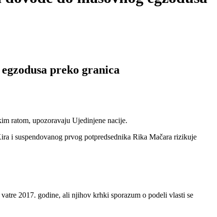
g egzodusa preko granica
im ratom, upozoravaju Ujedinjene nacije.
Kira i suspendovanog prvog potpredsednika Rika Mačara rizikuje
atre 2017. godine, ali njihov krhki sporazum o podeli vlasti se