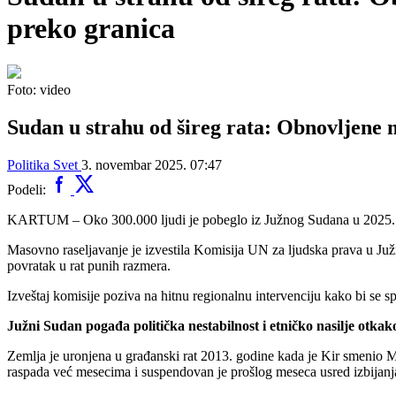
preko granica
Foto: video
Sudan u strahu od šireg rata: Obnovljene 
Politika
Svet
3. novembar 2025. 07:47
Podeli:
KARTUM – Oko 300.000 ljudi je pobeglo iz Južnog Sudana u 2025. god
Masovno raseljavanje je izvestila Komisija UN za ljudska prava u J
povratak u rat punih razmera.
Izveštaj komisije poziva na hitnu regionalnu intervenciju kako bi se sp
Južni Sudan pogađa politička nestabilnost i etničko nasilje otkak
Zemlja je uronjena u građanski rat 2013. godine kada je Kir smenio Ma
raspada već mesecima i suspendovan je prošlog meseca usred izbijanj