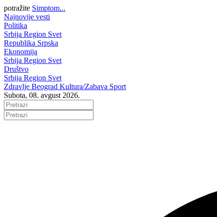
potražite
Simptom...
Najnovije vesti
Politika
Srbija
Region
Svet
Republika Srpska
Ekonomija
Srbija
Region
Svet
Društvo
Srbija
Region
Svet
Zdravlje
Beograd
Kultura/Zabava
Sport
Subota, 08. avgust 2026.