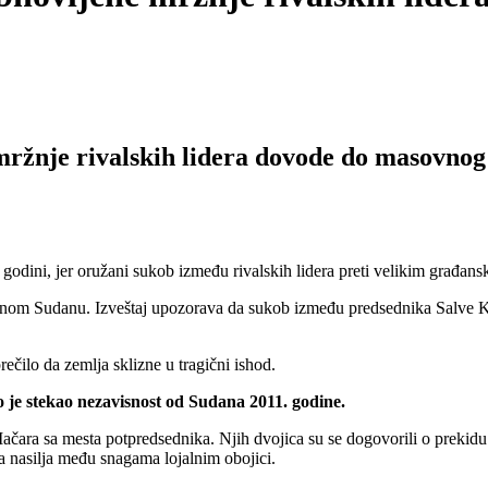
mržnje rivalskih lidera dovode do masovno
ini, jer oružani sukob između rivalskih lidera preti velikim građansk
užnom Sudanu. Izveštaj upozorava da sukob između predsednika Salve 
rečilo da zemlja sklizne u tragični ishod.
o je stekao nezavisnost od Sudana 2011. godine.
čara sa mesta potpredsednika. Njih dvojica su se dogovorili o prekidu v
a nasilja među snagama lojalnim obojici.