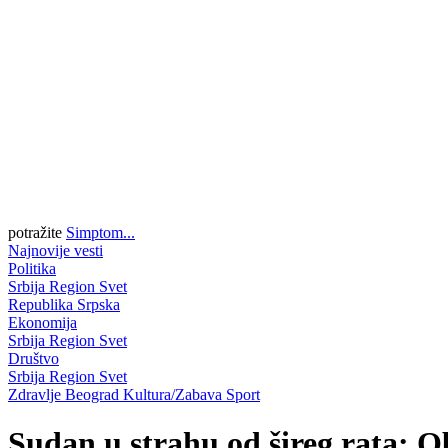
potražite
Simptom...
Najnovije vesti
Politika
Srbija
Region
Svet
Republika Srpska
Ekonomija
Srbija
Region
Svet
Društvo
Srbija
Region
Svet
Zdravlje
Beograd
Kultura/Zabava
Sport
Sudan u strahu od šireg rata: 