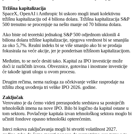
Tržišna kapitalizacija
SpaceX, OpenAI i Anthropic bi uskoro mogli imati kolektivnu
tržišnu kapitalizaciju od 4 biliona dolara. Tržišna kapitalizacija S&P
500 trenutno se procenjuje na nešto manje od 70 biliona dolara.
Ako biste od teoretski jednakog S&P 500 odjednom uklonili 4
biliona dolara tržišne kapitalizacije, njegova vrednost bi se smanjila
za oko 5,7%. Realni indeks bi se više smanjio ako bi se prodaja
fokusirala na veće akcije, jer je ponderisan tržišnom kapitalizacijom.
Međutim, to se neće desiti tako. Kapital za IPO investicije može
doći iz različitih izvora. Obveznice, gotovina i inostrane investicije
će takođe igrati ulogu u ovom procesu.
Drugim rečima, nema razloga za očekivanje velike rasprodaje na
tržištu zbog uvođenja tri velike IPO 2026. godine.
Zaključak
Verovatno je da ćemo videti preraspodelu sredstava sa postojećih
tehnoloških imena na nove IPO. Bilo bi logično da kapital ostane u
tom sektoru. Povlačenje kapitala izvan tehnološkog sektora moglo bi
učiniti fondove opasno tehnološki opterećenim.
Isteci rokova zaključavanja mogli bi stvoriti volatilnost 2027.