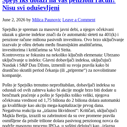
Spejs Iks dolazi na vaš penzioni račun?
Nisu svi oduševljeni
June 2, 2026
by
Milica Paunovic
Leave a Comment
SpejsIks je spreman za masovni javni debi, a njegov očekivani
ulazak u glavne indekse znači da će automatski sleteti na 401(k) i
penzione račune miliona pasivnih investitora. Ovo brzo uključivanje
izazvalo je oštru debatu među finansijskim analitičarima,
investitorima i kritičarima sa Vol Strita.
Kontroverza se fokusira na nekoliko ključnih elemenata: Ubrzano
uključivanje u indeks: Glavni dobavljači indeksa, uključujući
Nasdak i S&P Dau Džons, izmenili su svoja pravila kako bi
drastično skratili period čekanja (ili „pripreme“) za novolistirane
kompanije.
Pošto je SpejsIks trenutno neprofitabilan, dobavljači indeksa su
odustali od ovih zahteva kako bi akcije mogle brzo biti dodate u
benčmark praćenje a pošto je SpejsIks toliko veliki, njegova
očekivana vrednost od 1,75 biliona do 2 biliona dolara automatski
ga kvalifikuje kao akciju mega-kapitalizacije prvog dana.
Negativna reakcija na „izlaznu likvidnost“: Kritičari, uključujući
Majkla Berija, izrazili su zabrinutost da su ove promene pravila
osmišljene da prisile trilione dolara pasivnog penzionog novca da
podrže masovnu procenu IPO-a, u suštini delujući kao „izlazna