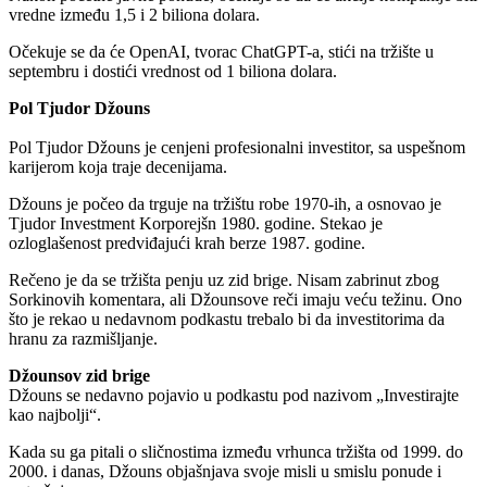
vredne između 1,5 i 2 biliona dolara.
Očekuje se da će OpenAI, tvorac ChatGPT-a, stići na tržište u
septembru i dostići vrednost od 1 biliona dolara.
Pol Tjudor Džouns
Pol Tjudor Džouns je cenjeni profesionalni investitor, sa uspešnom
karijerom koja traje decenijama.
Džouns je počeo da trguje na tržištu robe 1970-ih, a osnovao je
Tjudor Investment Korporejšn 1980. godine. Stekao je
ozloglašenost predviđajući krah berze 1987. godine.
Rečeno je da se tržišta penju uz zid brige. Nisam zabrinut zbog
Sorkinovih komentara, ali Džounsove reči imaju veću težinu. Ono
što je rekao u nedavnom podkastu trebalo bi da investitorima da
hranu za razmišljanje.
Džounsov zid brige
Džouns se nedavno pojavio u podkastu pod nazivom „Investirajte
kao najbolji“.
Kada su ga pitali o sličnostima između vrhunca tržišta od 1999. do
2000. i danas, Džouns objašnjava svoje misli u smislu ponude i