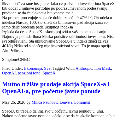
likvidnost“ za rane insajdere. Iako će pasivnim investitorima SpaceX
biti dodat u njihove portfolije po podrazumevanom podešavanju,
predviđa se da će alokacija biti veoma mala.
Na primer, procenjuje se da će dobiti između 0,47% i 0,7% udela u
indeksu Nasdaq 100, što znači da bi masovni pad akcija izazvao
samo delić procenta pada ukupnog indeksa
Izgleda da će se SpaceX uskoro pojaviti u vašem penzionisanju.
Najnovija ponuda Ilona Maska podstiče zabrinutost investitora. Nisu
svi oduševljeni. Šta uključivanje SpaceX-a u indeks znači za vaš
401(k) Ništa od sledećeg nije investicioni savet. To je mapa opcija.
Ako želite…
Simptom/CNBC
Filed Under:
Ekonomija
,
Svet
Tagged With:
Anthropic
,
Ilon Mask
,
OpenAI
,
penzioni fond
,
SpaceX
Mutno tržište prodaje akcija SpaceX-a i
OpenAI-a, pre početne javne ponude
May 26, 2026
by
Milica Paunovic
Leave a Comment
SpaceX bi trebalo da ima svoju početnu javnu ponudu u junu.
Nakon početne javne ponude, očekuje se da će akcije kompanije biti