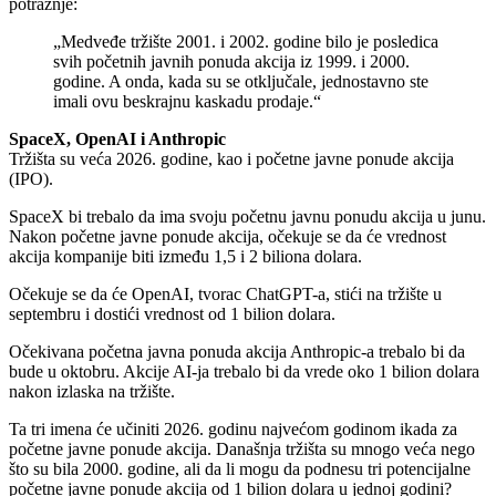
potražnje:
„Medveđe tržište 2001. i 2002. godine bilo je posledica
svih početnih javnih ponuda akcija iz 1999. i 2000.
godine. A onda, kada su se otključale, jednostavno ste
imali ovu beskrajnu kaskadu prodaje.“
SpaceX, OpenAI i Anthropic
Tržišta su veća 2026. godine, kao i početne javne ponude akcija
(IPO).
SpaceX bi trebalo da ima svoju početnu javnu ponudu akcija u junu.
Nakon početne javne ponude akcija, očekuje se da će vrednost
akcija kompanije biti između 1,5 i 2 biliona dolara.
Očekuje se da će OpenAI, tvorac ChatGPT-a, stići na tržište u
septembru i dostići vrednost od 1 bilion dolara.
Očekivana početna javna ponuda akcija Anthropic-a trebalo bi da
bude u oktobru. Akcije AI-ja trebalo bi da vrede oko 1 bilion dolara
nakon izlaska na tržište.
Ta tri imena će učiniti 2026. godinu najvećom godinom ikada za
početne javne ponude akcija. Današnja tržišta su mnogo veća nego
što su bila 2000. godine, ali da li mogu da podnesu tri potencijalne
početne javne ponude akcija od 1 bilion dolara u jednoj godini?