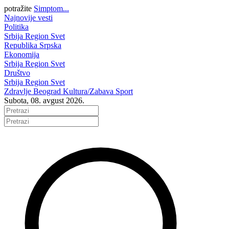
potražite
Simptom...
Najnovije vesti
Politika
Srbija
Region
Svet
Republika Srpska
Ekonomija
Srbija
Region
Svet
Društvo
Srbija
Region
Svet
Zdravlje
Beograd
Kultura/Zabava
Sport
Subota, 08. avgust 2026.