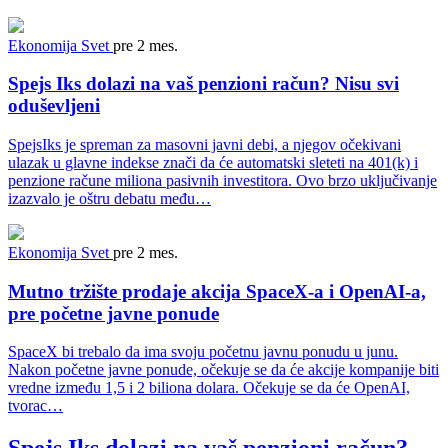
Ekonomija
Svet
pre 2 mes.
Spejs Iks dolazi na vaš penzioni račun? Nisu svi
oduševljeni
SpejsIks je spreman za masovni javni debi, a njegov očekivani
ulazak u glavne indekse znači da će automatski sleteti na 401(k) i
penzione račune miliona pasivnih investitora. Ovo brzo uključivanje
izazvalo je oštru debatu među…
Ekonomija
Svet
pre 2 mes.
Mutno tržište prodaje akcija SpaceX-a i OpenAI-a,
pre početne javne ponude
SpaceX bi trebalo da ima svoju početnu javnu ponudu u junu.
Nakon početne javne ponude, očekuje se da će akcije kompanije biti
vredne između 1,5 i 2 biliona dolara. Očekuje se da će OpenAI,
tvorac…