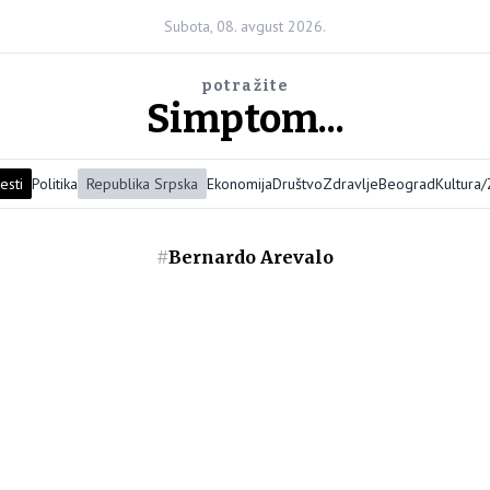
Subota, 08. avgust 2026.
potražite
Simptom...
esti
Politika
Republika Srpska
Ekonomija
Društvo
Zdravlje
Beograd
Kultura
#
Bernardo Arevalo