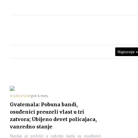
Najnovije v
Društvo
Svet
pre 6 mes.
Gvatemala: Pobuna bandi,
osuđenici preuzeli vlast u tri
zatvora; Ubijeno devet policajaca,
vanredno stanje
Nasilje je počelo u subotu, kada su osuđenici