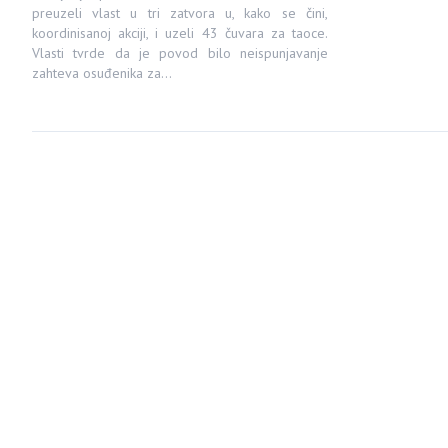
preuzeli vlast u tri zatvora u, kako se čini,
koordinisanoj akciji, i uzeli 43 čuvara za taoce.
Vlasti tvrde da je povod bilo neispunjavanje
zahteva osuđenika za…