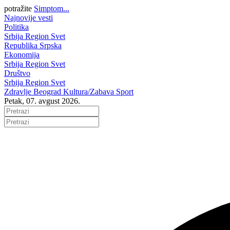
potražite
Simptom...
Najnovije vesti
Politika
Srbija
Region
Svet
Republika Srpska
Ekonomija
Srbija
Region
Svet
Društvo
Srbija
Region
Svet
Zdravlje
Beograd
Kultura/Zabava
Sport
Petak, 07. avgust 2026.