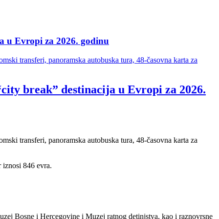
ja u Evropi za 2026. godinu
romski transferi, panoramska autobuska tura, 48-časovna karta za
city break” destinacija u Evropi za 2026.
romski transferi, panoramska autobuska tura, 48-časovna karta za
r iznosi 846 evra.
zej Bosne i Hercegovine i Muzej ratnog detinjstva, kao i raznovrsne