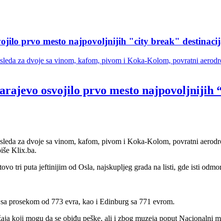
ojilo prvo mesto najpovoljnijih "city break" destinaci
tri sleda za dvoje sa vinom, kafom, pivom i Koka-Kolom, povratni aerod
arajevo osvojilo prvo mesto najpovoljnijih “
tri sleda za dvoje sa vinom, kafom, pivom i Koka-Kolom, povratni aerod
piše Klix.ba.
o tri puta jeftinijim od Osla, najskupljeg grada na listi, gde isti odmo
 sa prosekom od 773 evra, kao i Edinburg sa 771 evrom.
ja koji mogu da se obiđu peške, ali i zbog muzeja poput Nacionalni mu