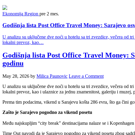
Ekonomija
Region
pre 2 mes.
Godišnja lista Post Office Travel Money: Sarajevo osv
U analizu su uključene dve noći u hotelu sa tri zvezdice, večera od 
lokalni prevoz, kao…
Godišnja lista Post Office Travel Money: S
godinu
May 28, 2026
by
Milica Paunovic
Leave a Comment
U analizu su uključene dve noći u hotelu sa tri zvezdice, večera od 
lokalni prevoz, kao i ulaznice za jednu znamenitost, galeriju i muzej, 
Prema tim podacima, vikend u Sarajevu košta 286 evra, što ga čini gotov
Zašto je Sarajevo pogodno za vikend posetu
Među najskupljim “city break” destinacijama nalaze se i Kopenhagen
Time Out navodi da je Sarajevo pogodno za vikend posetu zbog sadrža