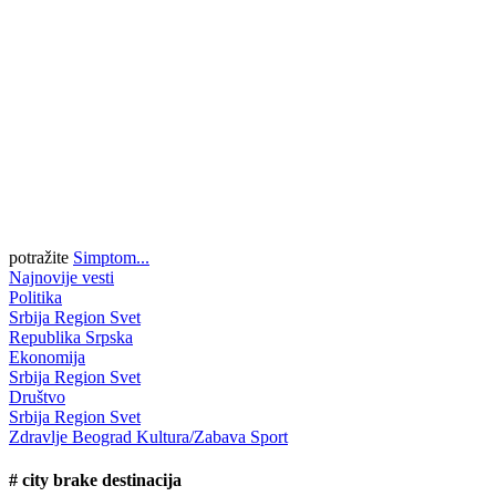
potražite
Simptom...
Najnovije vesti
Politika
Srbija
Region
Svet
Republika Srpska
Ekonomija
Srbija
Region
Svet
Društvo
Srbija
Region
Svet
Zdravlje
Beograd
Kultura/Zabava
Sport
#
city brake destinacija