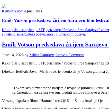
Kultura/Zabava
pre 1 mes.
Emili Votson predsedava žirijem Sarajevo film festiva
Kako piše u saopštenju SFF, priznanje “Počasno Srce Sarajeva” za izu
su talent, senzibilitet i posvećenost glumačkom pozivu…
Emili Votson predsedava žirijem Sarajevo f
June 14, 2026
by
Milica Paunovic
Leave a Comment
Kako piše u saopštenju SFF, priznanje “Počasno Srce Sarajeva” za izu
Direktor festivala Jovan Marjanović je ocenio da je Votson glumica čij
“Tokom svoje izvanredne karijere osvojila je publiku i kritiku 
mi činjenicom da će upravo ona gledati njihove filmove u Saraje
Votson je igrala u filmu “Hamnet” u režiji Kloi Žao, a imala je i jednu
Uloga s kojom se probila u filmu, “Lomeći valove” donela joj je Evr