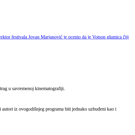
ktor festivala Jovan Marjanović je ocenio da je Votson glumica čiji
 trag u savremenoj kinematografiji.
i autori iz ovogodišnjeg programa biti jednako uzbuđeni kao i