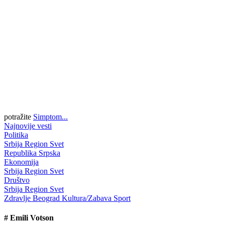
potražite
Simptom...
Najnovije vesti
Politika
Srbija
Region
Svet
Republika Srpska
Ekonomija
Srbija
Region
Svet
Društvo
Srbija
Region
Svet
Zdravlje
Beograd
Kultura/Zabava
Sport
#
Emili Votson