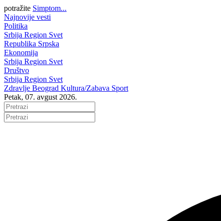
potražite
Simptom...
Najnovije vesti
Politika
Srbija
Region
Svet
Republika Srpska
Ekonomija
Srbija
Region
Svet
Društvo
Srbija
Region
Svet
Zdravlje
Beograd
Kultura/Zabava
Sport
Petak, 07. avgust 2026.