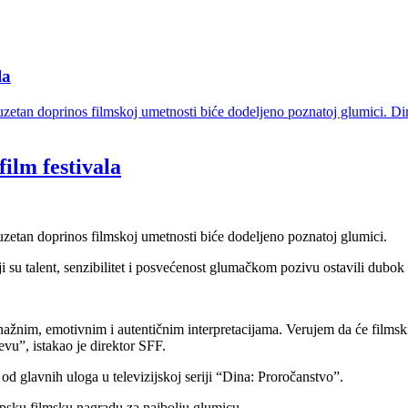
la
zetan doprinos filmskoj umetnosti biće dodeljeno poznatoj glumici. Dire
ilm festivala
zetan doprinos filmskoj umetnosti biće dodeljeno poznatoj glumici.
i su talent, senzibilitet i posvećenost glumačkom pozivu ostavili dubok
snažnim, emotivnim i autentičnim interpretacijama. Verujem da će filmsk
vu”, istakao je direktor SFF.
 od glavnih uloga u televizijskoj seriji “Dina: Proročanstvo”.
opsku filmsku nagradu za najbolju glumicu.