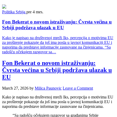
Politika
Srbija
pre 4 mes.
Fon Bekerat o novom istraživanju: Čvrsta većina u
Srbiji podržava ulazak u EU
Kako je napisao na društvenoj mreži Iks, percepcija o motivima EU
za proširenje pokazuje da još ima posla u javnoj komunikaciji EU i
naporima da predstave informacije zasnovane na činjenicama. “Sa
radošću očekujem razgovor sa…
Fon Bekerat o novom istraživanju:
Čvrsta većina u Srbiji podržava ulazak u
EU
March 27, 2026
by
Milica Paunovic
Leave a Comment
Kako je napisao na društvenoj mreži Iks, percepcija o motivima EU
za proširenje pokazuje da još ima posla u javnoj komunikaciji EU i
naporima da predstave informacije zasnovane na činjenicama.
“Sa radošću očekujem razgovor sa građanima Srbije