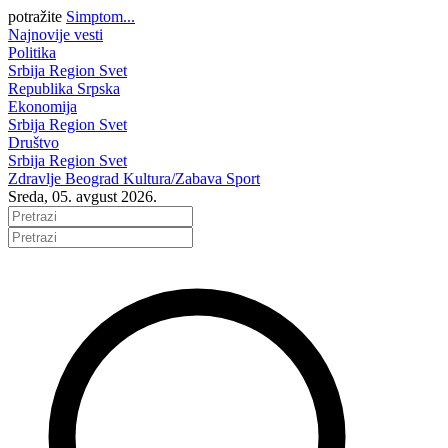
potražite
Simptom...
Najnovije vesti
Politika
Srbija
Region
Svet
Republika Srpska
Ekonomija
Srbija
Region
Svet
Društvo
Srbija
Region
Svet
Zdravlje
Beograd
Kultura/Zabava
Sport
Sreda, 05. avgust 2026.