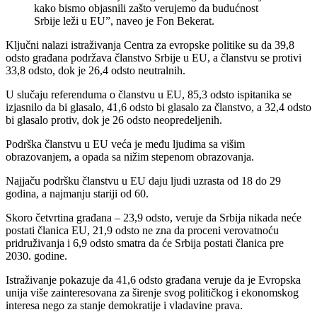
kako bismo objasnili zašto verujemo da budućnost
Srbije leži u EU”, naveo je Fon Bekerat.
Ključni nalazi istraživanja Centra za evropske politike su da 39,8
odsto građana podržava članstvo Srbije u EU, a članstvu se protivi
33,8 odsto, dok je 26,4 odsto neutralnih.
U slučaju referenduma o članstvu u EU, 85,3 odsto ispitanika se
izjasnilo da bi glasalo, 41,6 odsto bi glasalo za članstvo, a 32,4 odsto
bi glasalo protiv, dok je 26 odsto neopredeljenih.
Podrška članstvu u EU veća je među ljudima sa višim
obrazovanjem, a opada sa nižim stepenom obrazovanja.
Najjaču podršku članstvu u EU daju ljudi uzrasta od 18 do 29
godina, a najmanju stariji od 60.
Skoro četvrtina građana – 23,9 odsto, veruje da Srbija nikada neće
postati članica EU, 21,9 odsto ne zna da proceni verovatnoću
pridruživanja i 6,9 odsto smatra da će Srbija postati članica pre
2030. godine.
Istraživanje pokazuje da 41,6 odsto građana veruje da je Evropska
unija više zainteresovana za širenje svog političkog i ekonomskog
interesa nego za stanje demokratije i vladavine prava.