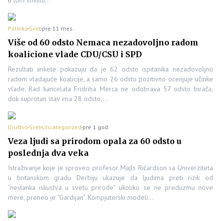
u tom smislu…
Politika
Svet
pre 11 mes.
Više od 60 odsto Nemaca nezadovoljno radom
koalicione vlade CDU/CSU i SPD
Rezultati ankete pokazuju da je 62 odsto ispitanika nezadovoljno
radom vladajuće koalicije, a samo 26 odsto pozitivno ocenjuje učinke
vlade. Rad kancelata Fridriha Merca ne odobrava 57 odsto birača,
dok suprotan stav ima 28 odsto,…
Društvo
Svet
Uncategorized
pre 1 god.
Veza ljudi sa prirodom opala za 60 odsto u
poslednja dva veka
Istraživanje koje je sproveo profesor Majls Ričardson sa Univerziteta
u britanskom gradu Derbiju ukazuje da ljudima preti rizik od
“nestanka iskustva u svetu prirode” ukoliko se ne preduzmu nove
mere, preneo je “Gardijan”. Kompjuterski modeli…