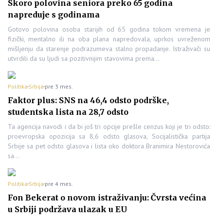
Skoro polovina seniora preko 65 godina
napreduje s godinama
Gotovo polovina osoba starijih od 65 godina tokom vremena je
fizički, mentalno ili na oba plana napredovala, uprkos uvreženom
mišljenju da starenje podrazumeva stalno propadanje. Istraživači su
utvrdili da su ljudi sa pozitivnijim stavovima prema…
Politika
Srbija
pre 3 mes.
Faktor plus: SNS na 46,4 odsto podrške,
studentska lista na 28,7 odsto
Ta agencija navodi i da bi još tri opcije prešle cenzus koji je tri odsto:
proevropska opozicija sa 8,6 odsto glasova, Socijalistička partija
Srbije sa pet odsto glasova i lista oko doktora Branimira Nestorovića
sa…
Politika
Srbija
pre 4 mes.
Fon Bekerat o novom istraživanju: Čvrsta većina
u Srbiji podržava ulazak u EU