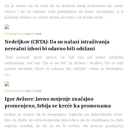
On je naveo da se nada da će studenti ostati jedinstveni do samih
izbora i da će odoleti svim pokušajima da budu rascepkani, “a ti
pokušaji dolaze sa raznih strana, ne samo od strane vlasti”.…
Politika
Srbija
pre 1 ned.
Nedeljkov (CRTA): Da su nalazi istraživanja
nerealni izbori bi odavno bili održani
“Deo javnosti iduće izbore ne vidi kao još jedno političko
nadmetanje, već kao ‘biti ili ne biti’ za državu i društvo. Da su naši
podaci nerealni, izbori bi odavno bili održani”, rekao je Nedeljkov
za…
Politika
Srbija
pre 3 ned.
Igor Avžner: Javno mnjenje značajno
promenjeno, Srbija se kreće ka promenama
Avžner je ocenio da bi nesumnjivo “najbolje po antirežimsku stvar”
bilo da dođe do referendumske atmosfere jer bi, objašnjava, to dalo
najbolji rezultat, ali da se ne bi mešao niti docirao postojećoj