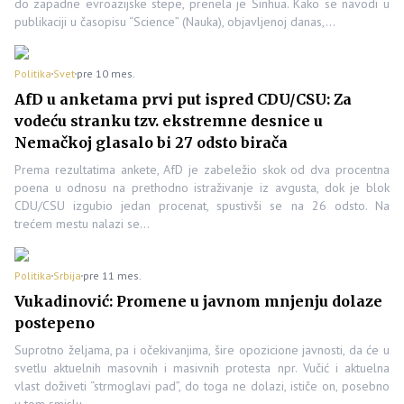
do zapadne evroazijske stepe, prenela je Sinhua. Kako se navodi u
publikaciji u časopisu “Science” (Nauka), objavljenoj danas,…
Politika
Svet
pre 10 mes.
AfD u anketama prvi put ispred CDU/CSU: Za
vodeću stranku tzv. ekstremne desnice u
Nemačkoj glasalo bi 27 odsto birača
Prema rezultatima ankete, AfD je zabeležio skok od dva procentna
poena u odnosu na prethodno istraživanje iz avgusta, dok je blok
CDU/CSU izgubio jedan procenat, spustivši se na 26 odsto. Na
trećem mestu nalazi se…
Politika
Srbija
pre 11 mes.
Vukadinović: Promene u javnom mnjenju dolaze
postepeno
Suprotno željama, pa i očekivanjima, šire opozicione javnosti, da će u
svetlu aktuelnih masovnih i masivnih protesta npr. Vučić i aktuelna
vlast doživeti “strmoglavi pad”, do toga ne dolazi, ističe on, posebno