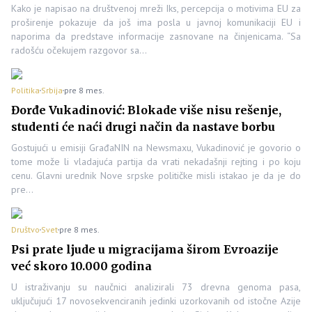
Kako je napisao na društvenoj mreži Iks, percepcija o motivima EU za
proširenje pokazuje da još ima posla u javnoj komunikaciji EU i
naporima da predstave informacije zasnovane na činjenicama. “Sa
radošću očekujem razgovor sa…
Politika
Srbija
pre 8 mes.
Đorđe Vukadinović: Blokade više nisu rešenje,
studenti će naći drugi način da nastave borbu
Gostujući u emisiji GrađaNIN na Newsmaxu, Vukadinović je govorio o
tome može li vladajuća partija da vrati nekadašnji rejting i po koju
cenu. Glavni urednik Nove srpske političke misli istakao je da je do
pre…
Društvo
Svet
pre 8 mes.
Psi prate ljude u migracijama širom Evroazije
već skoro 10.000 godina
U istraživanju su naučnici analizirali 73 drevna genoma pasa,
uključujući 17 novosekvenciranih jedinki uzorkovanih od istočne Azije