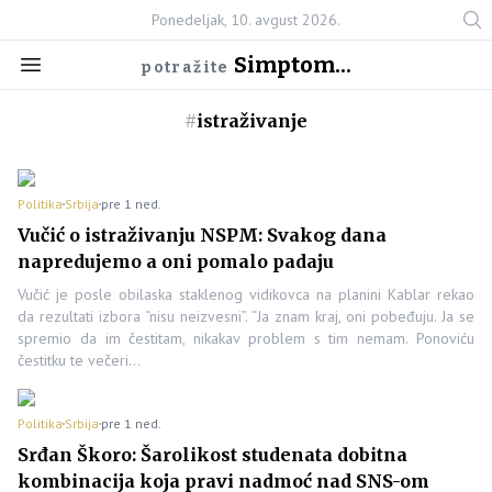
Ponedeljak, 10. avgust 2026.
Simptom...
potražite
#
istraživanje
Politika
Srbija
pre 1 ned.
Vučić o istraživanju NSPM: Svakog dana
napredujemo a oni pomalo padaju
Vučić je posle obilaska staklenog vidikovca na planini Kablar rekao
da rezultati izbora “nisu neizvesni”. “Ja znam kraj, oni pobeđuju. Ja se
spremio da im čestitam, nikakav problem s tim nemam. Ponoviću
čestitku te večeri…
Politika
Srbija
pre 1 ned.
Srđan Škoro: Šarolikost studenata dobitna
kombinacija koja pravi nadmoć nad SNS-om