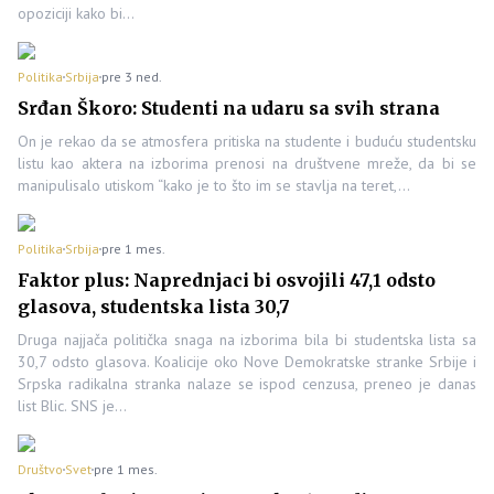
opoziciji kako bi…
Politika
Srbija
pre 3 ned.
Srđan Škoro: Studenti na udaru sa svih strana
On je rekao da se atmosfera pritiska na studente i buduću studentsku
listu kao aktera na izborima prenosi na društvene mreže, da bi se
manipulisalo utiskom “kako je to što im se stavlja na teret,…
Politika
Srbija
pre 1 mes.
Faktor plus: Naprednjaci bi osvojili 47,1 odsto
glasova, studentska lista 30,7
Druga najjača politička snaga na izborima bila bi studentska lista sa
30,7 odsto glasova. Koalicije oko Nove Demokratske stranke Srbije i
Srpska radikalna stranka nalaze se ispod cenzusa, preneo je danas
list Blic. SNS je…
Društvo
Svet
pre 1 mes.