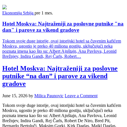
Ekonomija
Srbija
pre 1 mes.
Hotel Moskva: Najtraženiji za poslovne putnike "na
dan" i parove za vikend gradove
Tokom svoje duge istorije, ovaj istorijski hotel sa čuvenim kafićem
Moskva, ugostio je preko 40 miliona gostiju, uključujući neka
poznata imena kao što su: Albert Ajnštajn, Ana Pavlova, Leonid
Brežnjev, Indira Gandi, Rej Čarls, Robert…
Hotel Moskva: Najtraženiji za poslovne
putnike “na dan” i parove za vikend
gradove
June 15, 2026
by
Milica Paunovic
Leave a Comment
Tokom svoje duge istorije, ovaj istorijski hotel sa čuvenim kafićem
Moskva, ugostio je preko 40 miliona gostiju, uključujući neka
poznata imena kao što su: Albert Ajnštajn, Ana Pavlova, Leonid
Brežnjev, Indira Gandi, Rej Čarls, Robert De Niro, Bred Pit,
Bernardo Bertoluči, Maksim Gorki, Kirk Daglas, Majkl Daglas,