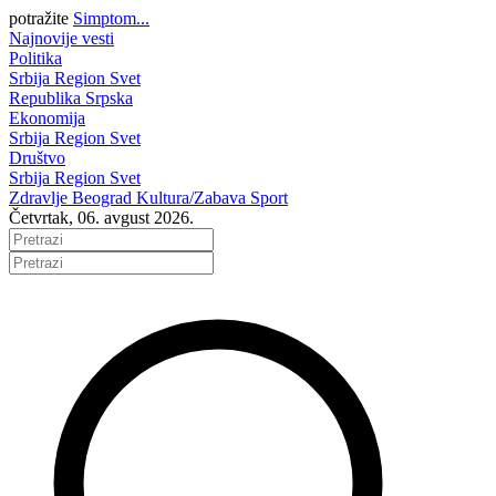
potražite
Simptom...
Najnovije vesti
Politika
Srbija
Region
Svet
Republika Srpska
Ekonomija
Srbija
Region
Svet
Društvo
Srbija
Region
Svet
Zdravlje
Beograd
Kultura/Zabava
Sport
Četvrtak, 06. avgust 2026.