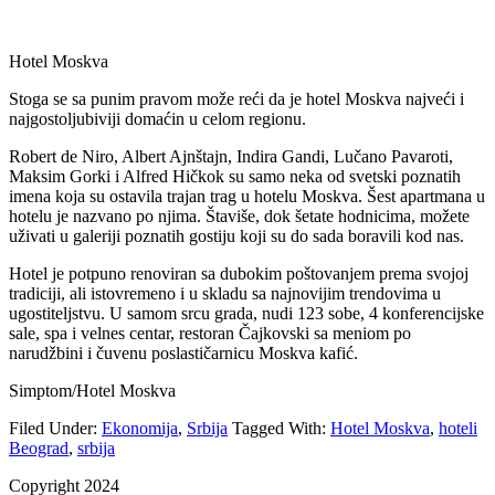
Hotel Moskva
Stoga se sa punim pravom može reći da je hotel Moskva najveći i
najgostoljubiviji domaćin u celom regionu.
Robert de Niro, Albert Ajnštajn, Indira Gandi, Lučano Pavaroti,
Maksim Gorki i Alfred Hičkok su samo neka od svetski poznatih
imena koja su ostavila trajan trag u hotelu Moskva. Šest apartmana u
hotelu je nazvano po njima. Štaviše, dok šetate hodnicima, možete
uživati u galeriji poznatih gostiju koji su do sada boravili kod nas.
Hotel je potpuno renoviran sa dubokim poštovanjem prema svojoj
tradiciji, ali istovremeno i u skladu sa najnovijim trendovima u
ugostiteljstvu. U samom srcu grada, nudi 123 sobe, 4 konferencijske
sale, spa i velnes centar, restoran Čajkovski sa meniom po
narudžbini i čuvenu poslastičarnicu Moskva kafić.
Simptom/Hotel Moskva
Filed Under:
Ekonomija
,
Srbija
Tagged With:
Hotel Moskva
,
hoteli
Beograd
,
srbija
Copyright 2024