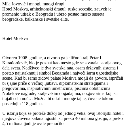
Mila Jovović i mnogi, mnogi drugi.
Hotel Moskva, arhitektonski dragulj ruske secesije, zauvek je
promenio utisak o Beogradu i ubrzo postao mesto susreta
beogradske, balkanske i svetske elite.
Hotel Moskva
Otvoren 1908. godine, a otvorio ga je lično kralj Petar I
Karađorđević, bio je poznat kao mesto gde se stvarala istorija ovog
dela sveta. Nadživeo je dva svetska rata, osam državnih sistema i
postao najistaknutiji simbol Beograda i najveći šarm ugostiteljske
scene. Kad bi samo zidovi palate Moskva mogli da govore, ispričali
bi sjajne priče o večnoj ljubavi, diplomatskim strategijama i
pregovorima, inspirativnim umetnicima, piscima dobitnicima
Nobelove nagrade, kraljevskim događajima, razgovorima koji su
trajali celu noć… Možda bi otkrili mnoge tajne, čuvene tokom
poslednjih 118 godina.
U istoriji koja se proteže dužoj od jednog veka, ovaj istorijski hotel i
njegova čuvena kafana ugostili su preko 40 miliona gostiju, a preko
4,5 miliona ljudi je ovde prenoćilo.